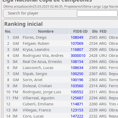
Última actualización25.03.2025 02:46:35, Propietario/Última carga: Liga Nacio
Search for player
Ranking inicial
No.
Nombre
FIDE-ID
Elo
FED
1
GM
Flores, Diego
108049
2585
ARG
Obra
2
GM
Felgaer, Ruben
107069
2534
ARG
Obra
3
GM
Krysa, Leandro
116807
2509
ARG
Obra
4
GM
Rodriguez Vila, Andres
3000010
2428
URU
Obra
5
IM
Real De Azua, Ernesto
108154
2394
ARG
Obra
6
IM
Liascovich, Lucas
108634
2369
ARG
Ferro
7
GM
Slipak, Sergio
100250
2367
ARG
Repub
8
GM
Sorin, Ariel
100196
2363
ARG
Torr
9
IM
Dolezal, Cristian
103560
2314
ARG
Ferro
10
FM
Rodriguez, Jorge Luis
100552
2311
ARG
Boca
11
FM
Villarreal, Agustin
125687
2294
ARG
Repub
12
Cuberli, Emiliano
114871
2260
ARG
Tres
13
IM
Villegas, Franco
123153
2239
ARG
Obra
14
IM
Coro, Lucas
147222
2232
ARG
Repub