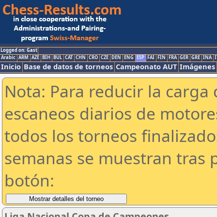
Logged on: Gast
Arabic
ARM
AZE
BIH
BUL
CAT
CHN
CRO
CZE
DEN
ENG
ESP
FAI
FIN
FRA
GER
GRE
INA
I
Inicio
Base de datos de torneos
Campeonato AUT
Imágenes
Nota: Para reducir la carga 
escaneos diarios de motor
todos los torneos finalizad
semanas se muestran tras p
botón:
Liga Nacional Copa de Campeones