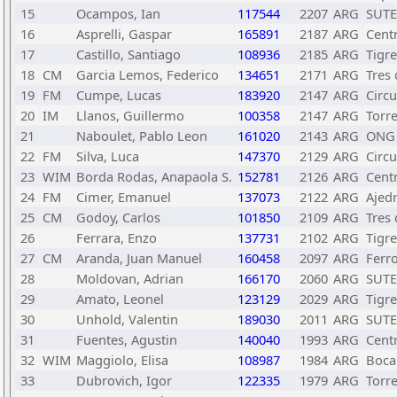
15
Ocampos, Ian
117544
2207
ARG
SUT
16
Asprelli, Gaspar
165891
2187
ARG
Cent
17
Castillo, Santiago
108936
2185
ARG
Tigre
18
CM
Garcia Lemos, Federico
134651
2171
ARG
Tres
19
FM
Cumpe, Lucas
183920
2147
ARG
Circu
20
IM
Llanos, Guillermo
100358
2147
ARG
Torr
21
Naboulet, Pablo Leon
161020
2143
ARG
ONG 
22
FM
Silva, Luca
147370
2129
ARG
Circu
23
WIM
Borda Rodas, Anapaola S.
152781
2126
ARG
Cent
24
FM
Cimer, Emanuel
137073
2122
ARG
Ajedr
25
CM
Godoy, Carlos
101850
2109
ARG
Tres
26
Ferrara, Enzo
137731
2102
ARG
Tigre
27
CM
Aranda, Juan Manuel
160458
2097
ARG
Ferro
28
Moldovan, Adrian
166170
2060
ARG
SUT
29
Amato, Leonel
123129
2029
ARG
Tigre
30
Unhold, Valentin
189030
2011
ARG
SUT
31
Fuentes, Agustin
140040
1993
ARG
Cent
32
WIM
Maggiolo, Elisa
108987
1984
ARG
Boca
33
Dubrovich, Igor
122335
1979
ARG
Torr