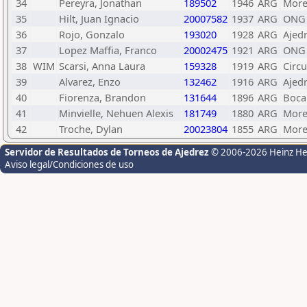
34
Pereyra, Jonathan
189502
1946
ARG
More
35
Hilt, Juan Ignacio
20007582
1937
ARG
ONG 
36
Rojo, Gonzalo
193020
1928
ARG
Ajedr
37
Lopez Maffia, Franco
20002475
1921
ARG
ONG 
38
WIM
Scarsi, Anna Laura
159328
1919
ARG
Circu
39
Alvarez, Enzo
132462
1916
ARG
Ajedr
40
Fiorenza, Brandon
131644
1896
ARG
Boca
41
Minvielle, Nehuen Alexis
181749
1880
ARG
More
42
Troche, Dylan
20023804
1855
ARG
More
Servidor de Resultados de Torneos de Ajedrez
© 2006-2026 Heinz H
Aviso legal/Condiciones de uso