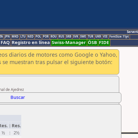
Servert
TA
JPN
MKD
LTU
NED
POL
POR
ROU
RUS
SRB
SVK
SWE
TUR
UKR
VIE
FontSize:11pt
FAQ
Registro en línea
Swiss-Manager
ÖSB
FIDE
aneos diarios de motores como Google o Yahoo,
 se muestran tras pulsar el siguiente botón:
nal de Ajedrez
Buscar
Res.
:
Res.
½
:
2½