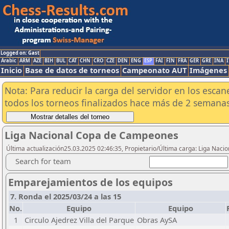
Logged on: Gast
Arabic
ARM
AZE
BIH
BUL
CAT
CHN
CRO
CZE
DEN
ENG
ESP
FAI
FIN
FRA
GER
GRE
INA
I
Inicio
Base de datos de torneos
Campeonato AUT
Imágenes
Nota: Para reducir la carga del servidor en los esc
todos los torneos finalizados hace más de 2 semanas
Liga Nacional Copa de Campeones
Última actualización25.03.2025 02:46:35, Propietario/Última carga: Liga Nacio
Search for team
Emparejamientos de los equipos
7. Ronda el 2025/03/24 a las 15
No.
Equipo
Equipo
1
Circulo Ajedrez Villa del Parque
Obras AySA