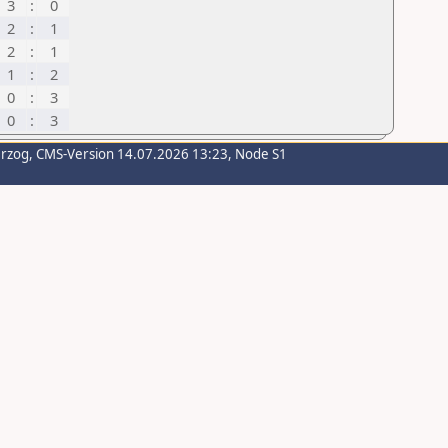
3
:
0
2
:
1
2
:
1
1
:
2
0
:
3
0
:
3
erzog
, CMS-Version 14.07.2026 13:23, Node S1