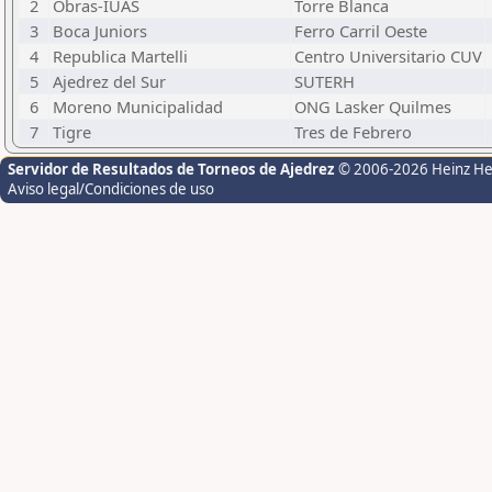
2
Obras-IUAS
Torre Blanca
3
Boca Juniors
Ferro Carril Oeste
4
Republica Martelli
Centro Universitario CUV
5
Ajedrez del Sur
SUTERH
6
Moreno Municipalidad
ONG Lasker Quilmes
7
Tigre
Tres de Febrero
Servidor de Resultados de Torneos de Ajedrez
© 2006-2026 Heinz H
Aviso legal/Condiciones de uso