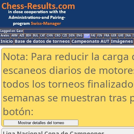
Logged on: Gast
Arabic
ARM
AZE
BIH
BUL
CAT
CHN
CRO
CZE
DEN
ENG
ESP
FAI
FIN
FRA
GER
GRE
INA
I
Inicio
Base de datos de torneos
Campeonato AUT
Imágenes
Nota: Para reducir la carga 
escaneos diarios de motor
todos los torneos finalizad
semanas se muestran tras p
botón:
Liga Nacional Copa de Campeones