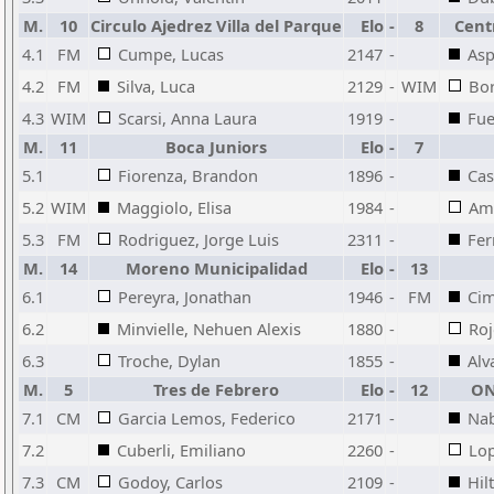
M.
10
Circulo Ajedrez Villa del Parque
Elo
-
8
Cent
4.1
FM
Cumpe, Lucas
2147
-
Asp
4.2
FM
Silva, Luca
2129
-
WIM
Bor
4.3
WIM
Scarsi, Anna Laura
1919
-
Fue
M.
11
Boca Juniors
Elo
-
7
5.1
Fiorenza, Brandon
1896
-
Cas
5.2
WIM
Maggiolo, Elisa
1984
-
Ama
5.3
FM
Rodriguez, Jorge Luis
2311
-
Fer
M.
14
Moreno Municipalidad
Elo
-
13
6.1
Pereyra, Jonathan
1946
-
FM
Cim
6.2
Minvielle, Nehuen Alexis
1880
-
Roj
6.3
Troche, Dylan
1855
-
Alv
M.
5
Tres de Febrero
Elo
-
12
ON
7.1
CM
Garcia Lemos, Federico
2171
-
Nab
7.2
Cuberli, Emiliano
2260
-
Lop
7.3
CM
Godoy, Carlos
2109
-
Hil