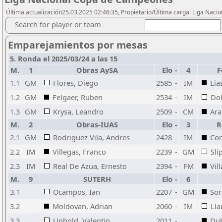
Última actualización25.03.2025 02:46:35, Propietario/Última carga: Liga Nacio
Search for player or team
Emparejamientos por mesas
5. Ronda el 2025/03/24 a las 15
M.
1
Obras AySA
Elo
-
4
F
1.1
GM
Flores, Diego
2585
-
IM
Lia
1.2
GM
Felgaer, Ruben
2534
-
IM
Dol
1.3
GM
Krysa, Leandro
2509
-
CM
Ara
M.
2
Obras-IUAS
Elo
-
3
R
2.1
GM
Rodriguez Vila, Andres
2428
-
IM
Cor
2.2
IM
Villegas, Franco
2239
-
GM
Sli
2.3
IM
Real De Azua, Ernesto
2394
-
FM
Vil
M.
9
SUTERH
Elo
-
6
3.1
Ocampos, Ian
2207
-
GM
Sor
3.2
Moldovan, Adrian
2060
-
IM
Lla
3.3
Unhold, Valentin
2011
-
Dub