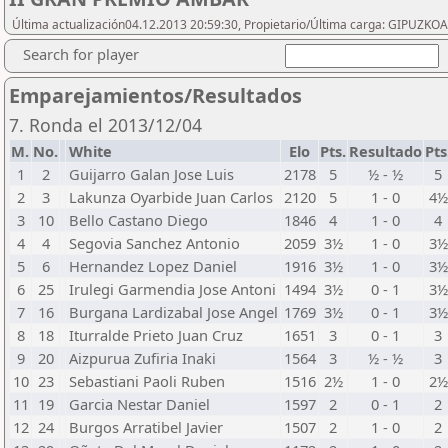
Última actualización04.12.2013 20:59:30, Propietario/Última carga: GIPU
Search for player
Emparejamientos/Resultados
7. Ronda el 2013/12/04
M.
No.
White
Elo
Pts.
Resultado
Pts
1
2
Guijarro Galan Jose Luis
2178
5
½ - ½
5
2
3
Lakunza Oyarbide Juan Carlos
2120
5
1 - 0
4½
3
10
Bello Castano Diego
1846
4
1 - 0
4
4
4
Segovia Sanchez Antonio
2059
3½
1 - 0
3½
5
6
Hernandez Lopez Daniel
1916
3½
1 - 0
3½
6
25
Irulegi Garmendia Jose Antoni
1494
3½
0 - 1
3½
7
16
Burgana Lardizabal Jose Angel
1769
3½
0 - 1
3½
8
18
Iturralde Prieto Juan Cruz
1651
3
0 - 1
3
9
20
Aizpurua Zufiria Inaki
1564
3
½ - ½
3
10
23
Sebastiani Paoli Ruben
1516
2½
1 - 0
2½
11
19
Garcia Nestar Daniel
1597
2
0 - 1
2
12
24
Burgos Arratibel Javier
1507
2
1 - 0
2