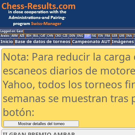
Logged on: Gast
Arabic
ARM
AZE
BIH
BUL
CAT
CHN
CRO
CZE
DEN
ENG
ESP
FAI
FIN
FRA
GER
GRE
INA
I
Inicio
Base de datos de torneos
Campeonato AUT
Imágenes
Nota: Para reducir la carga 
escaneos diarios de motor
Yahoo, todos los torneos f
semanas se muestran tras p
botón:
II GRAN PREMIO AMBAR