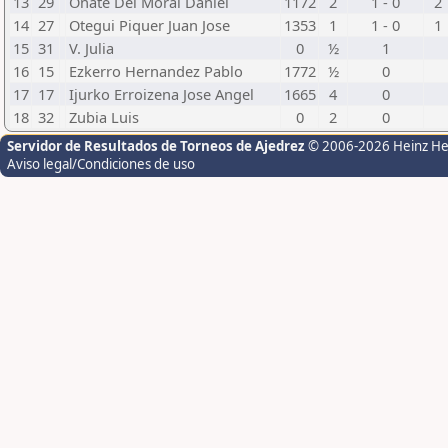
13
29
Oñate Del Moral Daniel
1172
2
1 - 0
2
14
27
Otegui Piquer Juan Jose
1353
1
1 - 0
1
15
31
V. Julia
0
½
1
16
15
Ezkerro Hernandez Pablo
1772
½
0
17
17
Ijurko Erroizena Jose Angel
1665
4
0
18
32
Zubia Luis
0
2
0
Servidor de Resultados de Torneos de Ajedrez
© 2006-2026 Heinz H
Aviso legal/Condiciones de uso