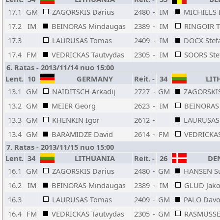
17.1
GM
ZAGORSKIS Darius
2480
-
IM
MICHIELS 
17.2
IM
BEINORAS Mindaugas
2389
-
IM
RINGOIR 
17.3
LAURUSAS Tomas
2409
-
IM
DOCX Stef
17.4
FM
VEDRICKAS Tautvydas
2305
-
IM
SOORS Ste
6. Ratas - 2013/11/14 nuo 15:00
Lent.
10
GERMANY
Reit.
-
34
LIT
13.1
GM
NAIDITSCH Arkadij
2727
-
GM
ZAGORSKIS
13.2
GM
MEIER Georg
2623
-
IM
BEINORAS
13.3
GM
KHENKIN Igor
2612
-
LAURUSAS
13.4
GM
BARAMIDZE David
2614
-
FM
VEDRICKAS
7. Ratas - 2013/11/15 nuo 15:00
Lent.
34
LITHUANIA
Reit.
-
26
DE
16.1
GM
ZAGORSKIS Darius
2480
-
GM
HANSEN S
16.2
IM
BEINORAS Mindaugas
2389
-
IM
GLUD Jak
16.3
LAURUSAS Tomas
2409
-
GM
PALO Davo
16.4
FM
VEDRICKAS Tautvydas
2305
-
GM
RASMUSSEN