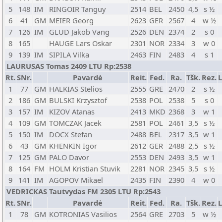
5
148
IM
RINGOIR Tanguy
2514
BEL
2450
4,5
s ½
6
41
GM
MEIER Georg
2623
GER
2567
4
w ½
7
126
IM
GLUD Jakob Vang
2526
DEN
2374
2
s 0
8
165
HAUGE Lars Oskar
2301
NOR
2334
3
w 0
9
139
IM
SIPILA Vilka
2463
FIN
2483
4
s 1
LAURUSAS Tomas 2409 LTU Rp:2538
Rt.
SNr.
Pavardė
Reit.
Fed.
Ra.
Tšk.
Rez.
L
1
77
GM
HALKIAS Stelios
2555
GRE
2470
2
s ½
2
186
GM
BULSKI Krzysztof
2538
POL
2538
5
s 0
3
157
IM
KIZOV Atanas
2413
MKD
2368
3
w 1
4
109
GM
TOMCZAK Jacek
2581
POL
2461
3,5
s ½
5
150
IM
DOCX Stefan
2488
BEL
2317
3,5
w 1
6
43
GM
KHENKIN Igor
2612
GER
2488
2,5
s ½
7
125
GM
PALO Davor
2553
DEN
2493
3,5
w 1
8
164
FM
HOLM Kristian Stuvik
2281
NOR
2345
3,5
s ½
9
141
IM
AGOPOV Mikael
2435
FIN
2390
4
w 0
VEDRICKAS Tautvydas FM 2305 LTU Rp:2543
Rt.
SNr.
Pavardė
Reit.
Fed.
Ra.
Tšk.
Rez.
L
1
78
GM
KOTRONIAS Vasilios
2564
GRE
2703
5
w ½