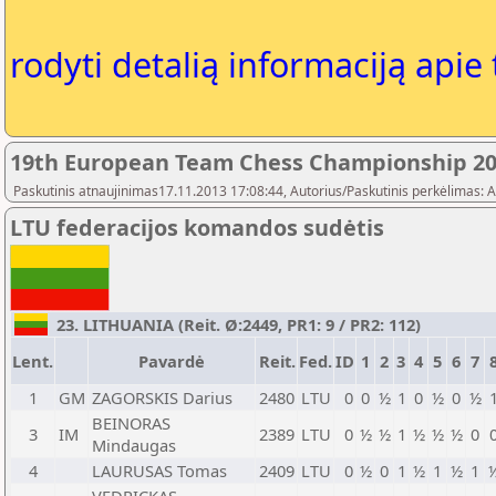
rodyti detalią informaciją apie
19th European Team Chess Championship 2
Paskutinis atnaujinimas17.11.2013 17:08:44, Autorius/Paskutinis perkėlimas: 
LTU federacijos komandos sudėtis
23. LITHUANIA (Reit. Ø:2449, PR1: 9 / PR2: 112)
Lent.
Pavardė
Reit.
Fed.
ID
1
2
3
4
5
6
7
1
GM
ZAGORSKIS Darius
2480
LTU
0
0
½
1
0
½
0
½
BEINORAS
3
IM
2389
LTU
0
½
½
1
½
½
½
0
Mindaugas
4
LAURUSAS Tomas
2409
LTU
0
½
0
1
½
1
½
1