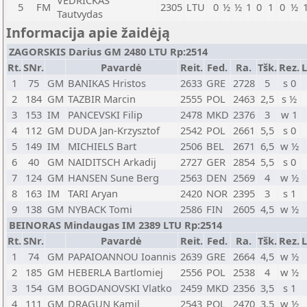
VEDRICKAS
5
FM
2305
LTU
0
½
½
1
0
1
0
½
Tautvydas
Informacija apie žaidėją
ZAGORSKIS Darius GM 2480 LTU Rp:2514
Rt.
SNr.
Pavardė
Reit.
Fed.
Ra.
Tšk.
Rez.
L
1
75
GM
BANIKAS Hristos
2633
GRE
2728
5
s 0
2
184
GM
TAZBIR Marcin
2555
POL
2463
2,5
s ½
3
153
IM
PANCEVSKI Filip
2478
MKD
2376
3
w 1
4
112
GM
DUDA Jan-Krzysztof
2542
POL
2661
5,5
s 0
5
149
IM
MICHIELS Bart
2506
BEL
2671
6,5
w ½
6
40
GM
NAIDITSCH Arkadij
2727
GER
2854
5,5
s 0
7
124
GM
HANSEN Sune Berg
2563
DEN
2569
4
w ½
8
163
IM
TARI Aryan
2420
NOR
2395
3
s 1
9
138
GM
NYBACK Tomi
2586
FIN
2605
4,5
w ½
BEINORAS Mindaugas IM 2389 LTU Rp:2514
Rt.
SNr.
Pavardė
Reit.
Fed.
Ra.
Tšk.
Rez.
L
1
74
GM
PAPAIOANNOU Ioannis
2639
GRE
2664
4,5
w ½
2
185
GM
HEBERLA Bartlomiej
2556
POL
2538
4
w ½
3
154
GM
BOGDANOVSKI Vlatko
2459
MKD
2356
3,5
s 1
4
111
GM
DRAGUN Kamil
2543
POL
2470
3,5
w ½