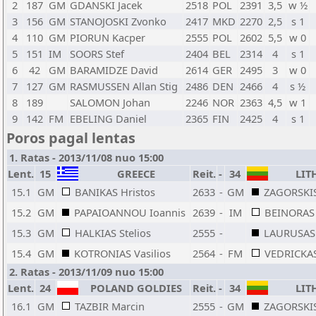
2
187
GM
GDANSKI Jacek
2518
POL
2391
3,5
w ½
3
156
GM
STANOJOSKI Zvonko
2417
MKD
2270
2,5
s 1
4
110
GM
PIORUN Kacper
2555
POL
2602
5,5
w 0
5
151
IM
SOORS Stef
2404
BEL
2314
4
s 1
6
42
GM
BARAMIDZE David
2614
GER
2495
3
w 0
7
127
GM
RASMUSSEN Allan Stig
2486
DEN
2466
4
s ½
8
189
SALOMON Johan
2246
NOR
2363
4,5
w 1
9
142
FM
EBELING Daniel
2365
FIN
2425
4
s 1
Poros pagal lentas
1. Ratas - 2013/11/08 nuo 15:00
Lent.
15
GREECE
Reit.
-
34
LIT
15.1
GM
BANIKAS Hristos
2633
-
GM
ZAGORSKIS
15.2
GM
PAPAIOANNOU Ioannis
2639
-
IM
BEINORAS
15.3
GM
HALKIAS Stelios
2555
-
LAURUSAS
15.4
GM
KOTRONIAS Vasilios
2564
-
FM
VEDRICKAS
2. Ratas - 2013/11/09 nuo 15:00
Lent.
24
POLAND GOLDIES
Reit.
-
34
LIT
16.1
GM
TAZBIR Marcin
2555
-
GM
ZAGORSKIS