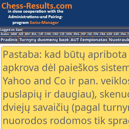
Logged on: Gast
Arabic
ARM
AZE
BIH
BUL
CAT
CHN
CRO
CZE
DEN
ENG
ESP
FAI
FIN
FRA
GER
GRE
INA
I
Pradinis
Turnyrų duomenų bazė
AUT čempionatas
Nuotrau
Pastaba: kad būtų apribota
apkrova dėl paieškos sistem
Yahoo and Co ir pan. veiklo
puslapių ir daugiau), skenu
dviejų savaičių (pagal turn
nuorodos rodomos tik sprag