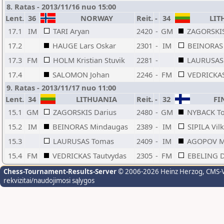
8. Ratas - 2013/11/16 nuo 15:00
Lent.
36
NORWAY
Reit.
-
34
LIT
17.1
IM
TARI Aryan
2420
-
GM
ZAGORSKIS
17.2
HAUGE Lars Oskar
2301
-
IM
BEINORAS
17.3
FM
HOLM Kristian Stuvik
2281
-
LAURUSAS
17.4
SALOMON Johan
2246
-
FM
VEDRICKAS
9. Ratas - 2013/11/17 nuo 11:00
Lent.
34
LITHUANIA
Reit.
-
32
FI
15.1
GM
ZAGORSKIS Darius
2480
-
GM
NYBACK T
15.2
IM
BEINORAS Mindaugas
2389
-
IM
SIPILA Vil
15.3
LAURUSAS Tomas
2409
-
IM
AGOPOV M
15.4
FM
VEDRICKAS Tautvydas
2305
-
FM
EBELING D
Chess-Tournament-Results-Server
© 2006-2026 Heinz Herzog
, CMS-
rekvizitai/naudojimosi sąlygos