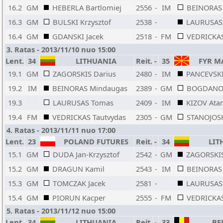
16.2
GM
HEBERLA Bartlomiej
2556
-
IM
BEINORAS
16.3
GM
BULSKI Krzysztof
2538
-
LAURUSAS
16.4
GM
GDANSKI Jacek
2518
-
FM
VEDRICKAS
3. Ratas - 2013/11/10 nuo 15:00
Lent.
34
LITHUANIA
Reit.
-
35
FYR M
19.1
GM
ZAGORSKIS Darius
2480
-
IM
PANCEVSKI 
19.2
IM
BEINORAS Mindaugas
2389
-
GM
BOGDANOV
19.3
LAURUSAS Tomas
2409
-
IM
KIZOV Ata
19.4
FM
VEDRICKAS Tautvydas
2305
-
GM
STANOJOSK
4. Ratas - 2013/11/11 nuo 17:00
Lent.
23
POLAND FUTURES
Reit.
-
34
LIT
15.1
GM
DUDA Jan-Krzysztof
2542
-
GM
ZAGORSKIS
15.2
GM
DRAGUN Kamil
2543
-
IM
BEINORAS
15.3
GM
TOMCZAK Jacek
2581
-
LAURUSAS
15.4
GM
PIORUN Kacper
2555
-
FM
VEDRICKAS
5. Ratas - 2013/11/12 nuo 15:00
Lent.
34
LITHUANIA
Reit.
-
33
BE