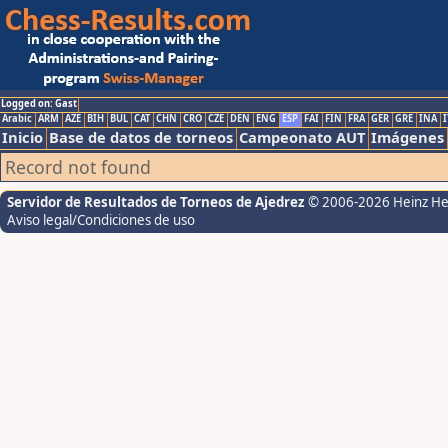
Logged on: Gast
Arabic
ARM
AZE
BIH
BUL
CAT
CHN
CRO
CZE
DEN
ENG
ESP
FAI
FIN
FRA
GER
GRE
INA
I
Inicio
Base de datos de torneos
Campeonato AUT
Imágenes
Record not found
Servidor de Resultados de Torneos de Ajedrez
© 2006-2026 Heinz H
Aviso legal/Condiciones de uso