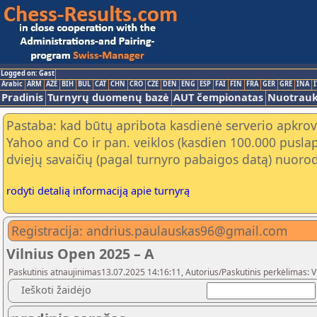
Logged on: Gast
Arabic
ARM
AZE
BIH
BUL
CAT
CHN
CRO
CZE
DEN
ENG
ESP
FAI
FIN
FRA
GER
GRE
INA
I
Pradinis
Turnyrų duomenų bazė
AUT čempionatas
Nuotrau
Pastaba: kad būtų apribota kasdienė serverio apkrov
Yahoo and Co ir pan. veiklos (kasdien 100.000 puslap
dviejų savaičių (pagal turnyro pabaigos datą) nuorod
rodyti detalią informaciją apie turnyrą
Registracija: andrius.paulauskas96@gmail.com
Vilnius Open 2025 – A
Paskutinis atnaujinimas13.07.2025 14:16:11, Autorius/Paskutinis perkėlimas: V
Ieškoti žaidėjo