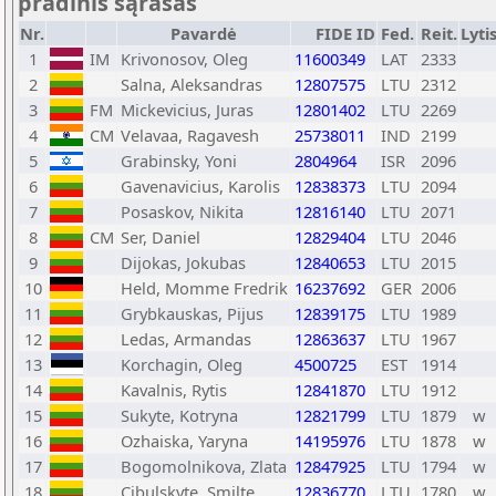
pradinis sąrašas
Nr.
Pavardė
FIDE ID
Fed.
Reit.
Lyti
1
IM
Krivonosov, Oleg
11600349
LAT
2333
2
Salna, Aleksandras
12807575
LTU
2312
3
FM
Mickevicius, Juras
12801402
LTU
2269
4
CM
Velavaa, Ragavesh
25738011
IND
2199
5
Grabinsky, Yoni
2804964
ISR
2096
6
Gavenavicius, Karolis
12838373
LTU
2094
7
Posaskov, Nikita
12816140
LTU
2071
8
CM
Ser, Daniel
12829404
LTU
2046
9
Dijokas, Jokubas
12840653
LTU
2015
10
Held, Momme Fredrik
16237692
GER
2006
11
Grybkauskas, Pijus
12839175
LTU
1989
12
Ledas, Armandas
12863637
LTU
1967
13
Korchagin, Oleg
4500725
EST
1914
14
Kavalnis, Rytis
12841870
LTU
1912
15
Sukyte, Kotryna
12821799
LTU
1879
w
16
Ozhaiska, Yaryna
14195976
LTU
1878
w
17
Bogomolnikova, Zlata
12847925
LTU
1794
w
18
Cibulskyte, Smilte
12836770
LTU
1780
w