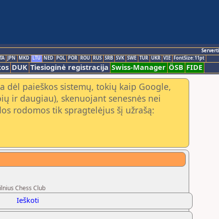
Servert
TA
JPN
MKD
LTU
NED
POL
POR
ROU
RUS
SRB
SVK
SWE
TUR
UKR
VIE
FontSize:11pt
kos
DUK
Tiesioginė registracija
Swiss-Manager
ÖSB
FIDE
a dėl paieškos sistemų, tokių kaip Google,
ių ir daugiau), skenuojant senesnės nei
os rodomos tik spragtelėjus šį užrašą:
ilnius Chess Club
Ieškoti