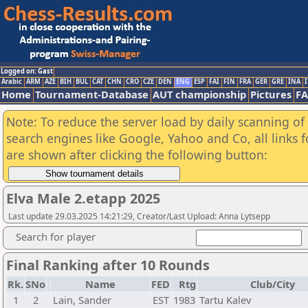
Logged on: Gast
Arabic
ARM
AZE
BIH
BUL
CAT
CHN
CRO
CZE
DEN
ENG
ESP
FAI
FIN
FRA
GER
GRE
INA
I
Home
Tournament-Database
AUT championship
Pictures
F
Note: To reduce the server load by daily scanning of a
search engines like Google, Yahoo and Co, all links 
are shown after clicking the following button:
Elva Male 2.etapp 2025
Last update 29.03.2025 14:21:29, Creator/Last Upload: Anna Lytsepp
Search for player
Final Ranking after 10 Rounds
Rk.
SNo
Name
FED
Rtg
Club/City
1
2
Lain, Sander
EST
1983
Tartu Kalev