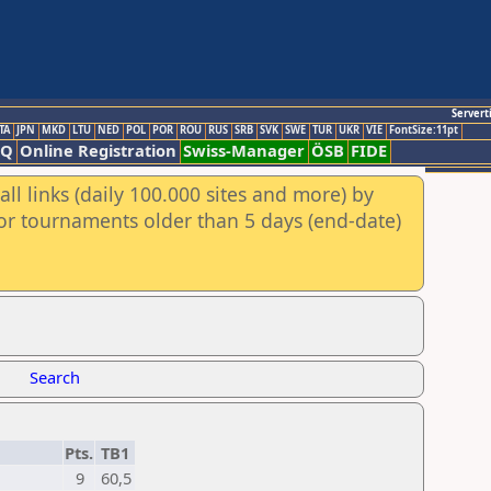
Servert
TA
JPN
MKD
LTU
NED
POL
POR
ROU
RUS
SRB
SVK
SWE
TUR
UKR
VIE
FontSize:11pt
AQ
Online Registration
Swiss-Manager
ÖSB
FIDE
ll links (daily 100.000 sites and more) by
for tournaments older than 5 days (end-date)
Search
Pts.
TB1
9
60,5