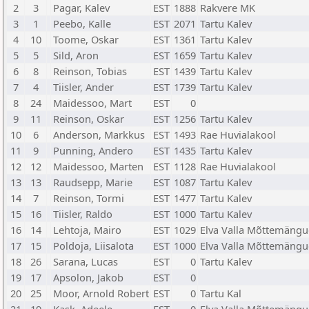
2
3
Pagar, Kalev
EST
1888
Rakvere MK
3
1
Peebo, Kalle
EST
2071
Tartu Kalev
4
10
Toome, Oskar
EST
1361
Tartu Kalev
5
5
Sild, Aron
EST
1659
Tartu Kalev
6
8
Reinson, Tobias
EST
1439
Tartu Kalev
7
4
Tiisler, Ander
EST
1739
Tartu Kalev
8
24
Maidessoo, Mart
EST
0
9
11
Reinson, Oskar
EST
1256
Tartu Kalev
10
6
Anderson, Markkus
EST
1493
Rae Huvialakool
11
9
Punning, Andero
EST
1435
Tartu Kalev
12
12
Maidessoo, Marten
EST
1128
Rae Huvialakool
13
13
Raudsepp, Marie
EST
1087
Tartu Kalev
14
7
Reinson, Tormi
EST
1477
Tartu Kalev
15
16
Tiisler, Raldo
EST
1000
Tartu Kalev
16
14
Lehtoja, Mairo
EST
1029
Elva Valla Mõttemängu
17
15
Poldoja, Liisalota
EST
1000
Elva Valla Mõttemängu
18
26
Sarana, Lucas
EST
0
Tartu Kalev
19
17
Apsolon, Jakob
EST
0
20
25
Moor, Arnold Robert
EST
0
Tartu Kal