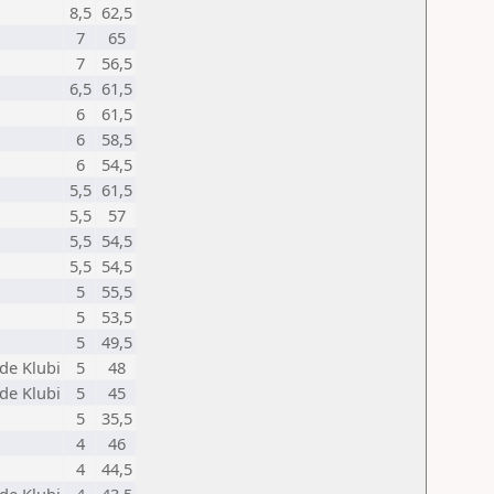
8,5
62,5
7
65
7
56,5
6,5
61,5
6
61,5
6
58,5
6
54,5
5,5
61,5
5,5
57
5,5
54,5
5,5
54,5
5
55,5
5
53,5
5
49,5
de Klubi
5
48
de Klubi
5
45
5
35,5
4
46
4
44,5