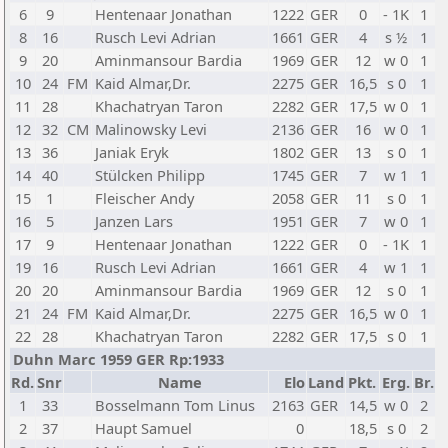
6
9
Hentenaar Jonathan
1222
GER
0
- 1K
1
8
16
Rusch Levi Adrian
1661
GER
4
s ½
1
9
20
Aminmansour Bardia
1969
GER
12
w 0
1
10
24
FM
Kaid Almar,Dr.
2275
GER
16,5
s 0
1
11
28
Khachatryan Taron
2282
GER
17,5
w 0
1
12
32
CM
Malinowsky Levi
2136
GER
16
w 0
1
13
36
Janiak Eryk
1802
GER
13
s 0
1
14
40
Stülcken Philipp
1745
GER
7
w 1
1
15
1
Fleischer Andy
2058
GER
11
s 0
1
16
5
Janzen Lars
1951
GER
7
w 0
1
17
9
Hentenaar Jonathan
1222
GER
0
- 1K
1
19
16
Rusch Levi Adrian
1661
GER
4
w 1
1
20
20
Aminmansour Bardia
1969
GER
12
s 0
1
21
24
FM
Kaid Almar,Dr.
2275
GER
16,5
w 0
1
22
28
Khachatryan Taron
2282
GER
17,5
s 0
1
Duhn Marc 1959 GER Rp:1933
Rd.
Snr
Name
Elo
Land
Pkt.
Erg.
Br.
1
33
Bosselmann Tom Linus
2163
GER
14,5
w 0
2
2
37
Haupt Samuel
0
18,5
s 0
2