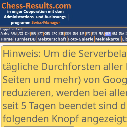
Logged on: Gast
Arabic
ARM
AZE
BIH
BUL
CAT
CHN
CRO
CZE
DEN
ENG
ESP
FAI
FIN
FRA
GER
GRE
INA
I
Home
TurnierDB
Meisterschaft
Foto-Galerie
Meldekartei
El
Hinweis: Um die Serverbel
tägliche Durchforsten aller 
Seiten und mehr) von Goog
reduzieren, werden bei alle
seit 5 Tagen beendet sind d
folgenden Knopf angezeigt