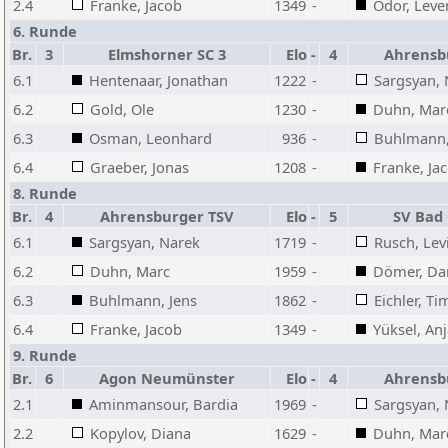
2.4
Franke, Jacob
1349
-
Odor, Leve
6. Runde
Br.
3
Elmshorner SC 3
Elo
-
4
Ahrensb
6.1
Hentenaar, Jonathan
1222
-
Sargsyan, 
6.2
Gold, Ole
1230
-
Duhn, Mar
6.3
Osman, Leonhard
936
-
Buhlmann,
6.4
Graeber, Jonas
1208
-
Franke, Ja
8. Runde
Br.
4
Ahrensburger TSV
Elo
-
5
SV Bad 
6.1
Sargsyan, Narek
1719
-
Rusch, Lev
6.2
Duhn, Marc
1959
-
Dömer, Dan
6.3
Buhlmann, Jens
1862
-
Eichler, Ti
6.4
Franke, Jacob
1349
-
Yüksel, An
9. Runde
Br.
6
Agon Neumünster
Elo
-
4
Ahrensb
2.1
Aminmansour, Bardia
1969
-
Sargsyan, 
2.2
Kopylov, Diana
1629
-
Duhn, Mar