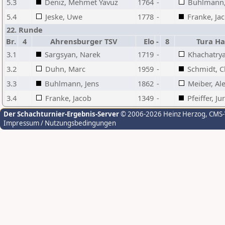
5.3
Deniz, Mehmet Yavuz
1764
-
Buhlmann,
5.4
Jeske, Uwe
1778
-
Franke, Ja
22. Runde
Br.
4
Ahrensburger TSV
Elo
-
8
Tura Ha
3.1
Sargsyan, Narek
1719
-
Khachatrya
3.2
Duhn, Marc
1959
-
Schmidt, C
3.3
Buhlmann, Jens
1862
-
Meiber, Al
3.4
Franke, Jacob
1349
-
Pfeiffer, Jur
Der Schachturnier-Ergebnis-Server
© 2006-2026 Heinz Herzog
, CMS
Impressum / Nutzungsbedingungen