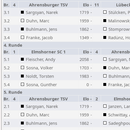
Br.
4
Ahrensburger TSV
Elo
-
11
Lübeck
3.1
Sargsyan, Narek
1719
-
Stülcken, P
3.2
Duhn, Marc
1959
-
Malinowsky
3.3
Buhlmann, Jens
1862
-
Stomprows
3.4
Franke, Jacob
1349
-
Radünz, Ho
4. Runde
Br.
1
Elmshorner SC 1
Elo
-
4
Ahrensb
5.1
Fleischer, Andy
2058
-
Sargsyan, 
5.2
Sosna, Volker
1703
-
Duhn, Mar
5.3
Noldt, Torsten
1983
-
Buhlmann,
5.4
Sosna, Gunther
0
-
Franke, Ja
5. Runde
Br.
4
Ahrensburger TSV
Elo
-
2
Elmshor
2.1
Sargsyan, Narek
1719
-
Janzen, La
2.2
Duhn, Marc
1959
-
Schwittay,
2.3
Buhlmann, Jens
1862
-
Sadeghpour