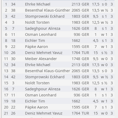
1
34
Ehrke Michael
2113
GER
17,5
s 0
3
2
38
Besenthal Klaus-Günther
2065
GER
13,5
w ½
3
3
42
Stomprowski Eckhard
1803
GER
9,5
s 1
3
4
3
Noldt Torsten
1983
GER
12,5
w ½
3
5
7
Sadeghpour Alireza
1626
GER
8
s 1
3
6
11
Osman Leonhard
936
GER
1
w 1
3
8
18
Eichler Tim
1662
4,5
s 1
3
9
22
Päpke Aaron
1595
GER
7
w 1
3
10
26
Deniz Mehmet Yavuz
1764
TUR
15
s ½
3
11
30
Meiber Alexander
1748
GER
9,5
w 0
3
12
34
Ehrke Michael
2113
GER
17,5
w 0
3
13
38
Besenthal Klaus-Günther
2065
GER
13,5
s 0
3
14
42
Stomprowski Eckhard
1803
GER
9,5
w ½
3
15
3
Noldt Torsten
1983
GER
12,5
s ½
3
16
7
Sadeghpour Alireza
1626
GER
8
w 1
3
17
11
Osman Leonhard
936
GER
1
s 1
3
19
18
Eichler Tim
1662
4,5
w 1
3
20
22
Päpke Aaron
1595
GER
7
s 1
3
21
26
Deniz Mehmet Yavuz
1764
TUR
15
w 0
3