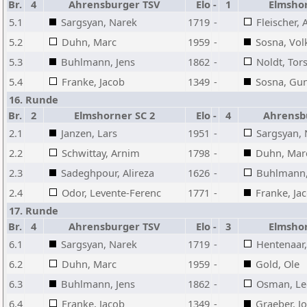
Br.
4
Ahrensburger TSV
Elo
-
1
Elmshor
5.1
Sargsyan, Narek
1719
-
Fleischer,
5.2
Duhn, Marc
1959
-
Sosna, Vol
5.3
Buhlmann, Jens
1862
-
Noldt, Tor
5.4
Franke, Jacob
1349
-
Sosna, Gu
16. Runde
Br.
2
Elmshorner SC 2
Elo
-
4
Ahrensb
2.1
Janzen, Lars
1951
-
Sargsyan, 
2.2
Schwittay, Arnim
1798
-
Duhn, Mar
2.3
Sadeghpour, Alireza
1626
-
Buhlmann,
2.4
Odor, Levente-Ferenc
1771
-
Franke, Ja
17. Runde
Br.
4
Ahrensburger TSV
Elo
-
3
Elmshor
6.1
Sargsyan, Narek
1719
-
Hentenaar,
6.2
Duhn, Marc
1959
-
Gold, Ole
6.3
Buhlmann, Jens
1862
-
Osman, Le
6.4
Franke, Jacob
1349
-
Graeber, J