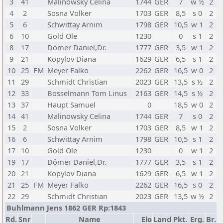
3
41
Malinowsky Celina
1744
GER
7
w ½
2
4
2
Sosna Volker
1703
GER
8,5
s 0
2
5
6
Schwittay Arnim
1798
GER
10,5
w 1
2
6
10
Gold Ole
1230
0
s 1
2
8
17
Dömer Daniel,Dr.
1777
GER
3,5
w 1
2
9
21
Kopylov Diana
1629
GER
6,5
s 1
2
10
25
FM
Meyer Falko
2262
GER
16,5
w 0
2
11
29
Schmidt Christian
2023
GER
13,5
s ½
2
12
33
Bosselmann Tom Linus
2163
GER
14,5
s ½
2
13
37
Haupt Samuel
0
18,5
w 0
2
14
41
Malinowsky Celina
1744
GER
7
s 0
2
15
2
Sosna Volker
1703
GER
8,5
w 1
2
16
6
Schwittay Arnim
1798
GER
10,5
s 1
2
17
10
Gold Ole
1230
0
w 1
2
19
17
Dömer Daniel,Dr.
1777
GER
3,5
s 1
2
20
21
Kopylov Diana
1629
GER
6,5
w 1
2
21
25
FM
Meyer Falko
2262
GER
16,5
s 0
2
22
29
Schmidt Christian
2023
GER
13,5
w ½
2
Buhlmann Jens 1862 GER Rp:1843
Rd.
Snr
Name
Elo
Land
Pkt.
Erg.
Br.