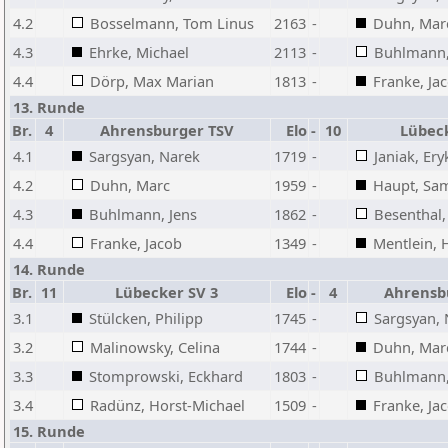
4.2
Bosselmann, Tom Linus
2163
-
Duhn, Mar
4.3
Ehrke, Michael
2113
-
Buhlmann,
4.4
Dörp, Max Marian
1813
-
Franke, Ja
13. Runde
Br.
4
Ahrensburger TSV
Elo
-
10
Lübeck
4.1
Sargsyan, Narek
1719
-
Janiak, Ery
4.2
Duhn, Marc
1959
-
Haupt, Sa
4.3
Buhlmann, Jens
1862
-
Besenthal,
4.4
Franke, Jacob
1349
-
Mentlein, H
14. Runde
Br.
11
Lübecker SV 3
Elo
-
4
Ahrensb
3.1
Stülcken, Philipp
1745
-
Sargsyan, 
3.2
Malinowsky, Celina
1744
-
Duhn, Mar
3.3
Stomprowski, Eckhard
1803
-
Buhlmann,
3.4
Radünz, Horst-Michael
1509
-
Franke, Ja
15. Runde