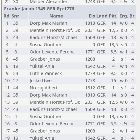
22
30
Meiber Alexander
1748
GER
9,5
s ½
3
Franke Jacob 1349 GER Rp:1776
Rd.
Snr
Name
Elo
Land
Pkt.
Erg.
Br.
1
35
Dörp Max Marian
1813
GER
14
w 0
4
2
39
Mentlein Horst,Prof. Dr.
2031
GER
12,5
s 0
4
3
43
Radünz Horst-Michael
1509
GER
13
w 1
4
4
4
Sosna Gunther
0
GER
13,5
s 0
4
5
8
Odor Levente-Ferenc
1771
GER
5,5
w 1
4
6
45
Graeber Jonas
1208
2
s 1
4
8
19
Yüksel Anja
1642
GER
4
w 1
4
9
23
Lüthje Yanneck
1779
GER
9,5
s 0
4
10
27
Jeske Uwe
1778
16
w 0
4
11
44
Nrecaj Albert
1812
GER
1
s 1
4
12
35
Dörp Max Marian
1813
GER
14
s 0
4
13
39
Mentlein Horst,Prof. Dr.
2031
GER
12,5
w 0
4
14
43
Radünz Horst-Michael
1509
GER
13
s 0
4
15
4
Sosna Gunther
0
GER
13,5
w 0
4
16
8
Odor Levente-Ferenc
1771
GER
5,5
s ½
4
17
45
Graeber Jonas
1208
2
w 1
4
19
19
Yüksel Anja
1642
GER
4
s 1
4