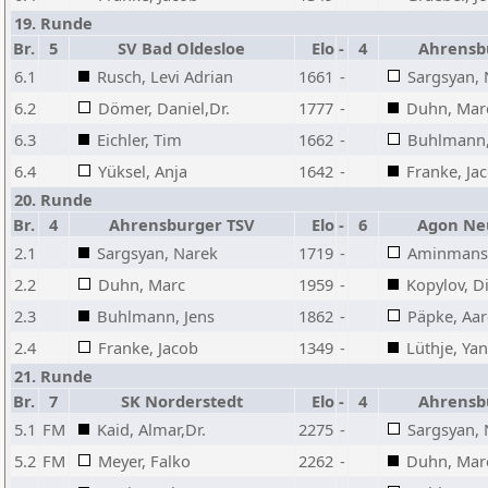
19. Runde
Br.
5
SV Bad Oldesloe
Elo
-
4
Ahrensb
6.1
Rusch, Levi Adrian
1661
-
Sargsyan, 
6.2
Dömer, Daniel,Dr.
1777
-
Duhn, Mar
6.3
Eichler, Tim
1662
-
Buhlmann,
6.4
Yüksel, Anja
1642
-
Franke, Ja
20. Runde
Br.
4
Ahrensburger TSV
Elo
-
6
Agon Ne
2.1
Sargsyan, Narek
1719
-
Aminmanso
2.2
Duhn, Marc
1959
-
Kopylov, D
2.3
Buhlmann, Jens
1862
-
Päpke, Aa
2.4
Franke, Jacob
1349
-
Lüthje, Ya
21. Runde
Br.
7
SK Norderstedt
Elo
-
4
Ahrensb
5.1
FM
Kaid, Almar,Dr.
2275
-
Sargsyan, 
5.2
FM
Meyer, Falko
2262
-
Duhn, Mar