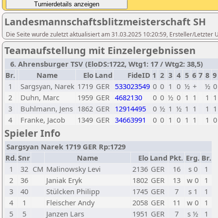
Landesmannschaftsblitzmeisterschaft SH
Die Seite wurde zuletzt aktualisiert am 31.03.2025 10:20:59, Ersteller/Letzte
Teamaufstellung mit Einzelergebnissen
6. Ahrensburger TSV (EloDS:1722, Wtg1: 17 / Wtg2: 38,5)
Br.
Name
Elo
Land
FideID
1
2
3
4
5
6
7
8
9
1
Sargsyan, Narek
1719
GER
533023549
0
0
1
0
½
+
½
0
2
Duhn, Marc
1959
GER
4682130
0
0
½
0
1
1
1
1
3
Buhlmann, Jens
1862
GER
12914495
0
½
1
½
1
1
1
1
4
Franke, Jacob
1349
GER
34663991
0
0
1
0
1
1
1
0
Spieler Info
Sargsyan Narek 1719 GER Rp:1729
Rd.
Snr
Name
Elo
Land
Pkt.
Erg.
Br.
1
32
CM
Malinowsky Levi
2136
GER
16
s 0
1
2
36
Janiak Eryk
1802
GER
13
w 0
1
3
40
Stülcken Philipp
1745
GER
7
s 1
1
4
1
Fleischer Andy
2058
GER
11
w 0
1
5
5
Janzen Lars
1951
GER
7
s ½
1