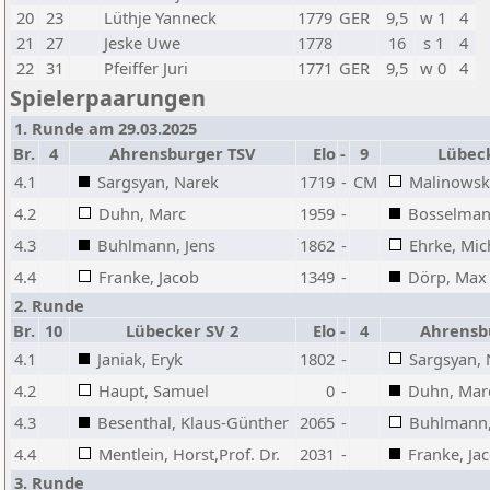
20
23
Lüthje Yanneck
1779
GER
9,5
w 1
4
21
27
Jeske Uwe
1778
16
s 1
4
22
31
Pfeiffer Juri
1771
GER
9,5
w 0
4
Spielerpaarungen
1. Runde am 29.03.2025
Br.
4
Ahrensburger TSV
Elo
-
9
Lübeck
4.1
Sargsyan, Narek
1719
-
CM
Malinowsky
4.2
Duhn, Marc
1959
-
Bosselman
4.3
Buhlmann, Jens
1862
-
Ehrke, Mic
4.4
Franke, Jacob
1349
-
Dörp, Max
2. Runde
Br.
10
Lübecker SV 2
Elo
-
4
Ahrensb
4.1
Janiak, Eryk
1802
-
Sargsyan, 
4.2
Haupt, Samuel
0
-
Duhn, Mar
4.3
Besenthal, Klaus-Günther
2065
-
Buhlmann,
4.4
Mentlein, Horst,Prof. Dr.
2031
-
Franke, Ja
3. Runde