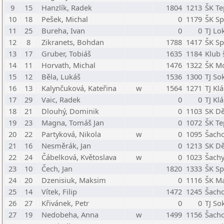
9
15
Hanzlík, Radek
1804
1213
ŠK Te
10
18
Pešek, Michal
0
1179
ŠK Sp
11
25
Bureha, Ivan
0
0
TJ Lo
12
8
Zikranets, Bohdan
1788
1417
ŠK Sp
13
17
Gruber, Tobiáš
1635
1184
Klub 
14
11
Horvath, Michal
1476
1322
ŠK M
15
12
Běla, Lukáš
1536
1300
TJ So
16
13
Kalynčuková, Kateřina
w
1564
1271
TJ Kl
17
29
Vaic, Radek
0
0
TJ Kl
18
21
Dlouhý, Dominik
0
1103
SK Dě
19
23
Magna, Tomáš Jan
0
1072
ŠK Te
20
22
Partyková, Nikola
w
0
1095
Šacho
21
16
Nesměrák, Jan
0
1213
SK Dě
22
24
Čábelková, Květoslava
w
0
1023
Šachy
23
10
Čech, Jan
1820
1333
ŠK Sp
24
20
Dzenisiuk, Maksim
0
1116
ŠK Ma
25
14
Vítek, Filip
1472
1245
Šacho
26
27
Křivánek, Petr
0
0
TJ So
27
19
Nedobeha, Anna
w
1499
1156
Šacho