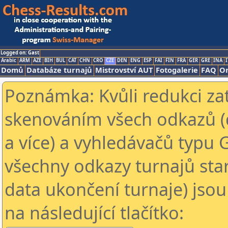
Logged on: Gast
Arabic
ARM
AZE
BIH
BUL
CAT
CHN
CRO
CZE
DEN
ENG
ESP
FAI
FIN
FRA
GER
GRE
INA
I
Domů
Databáze turnajů
Mistrovství AUT
Fotogalerie
FAQ
On
Poznámka: Kvůli redukci za
skenováním všech odkazů (
a více) a vyhledávačů typu 
všechny odkazy turnajů star
data ukončení turnaje) jsou
na následující tlačítko: