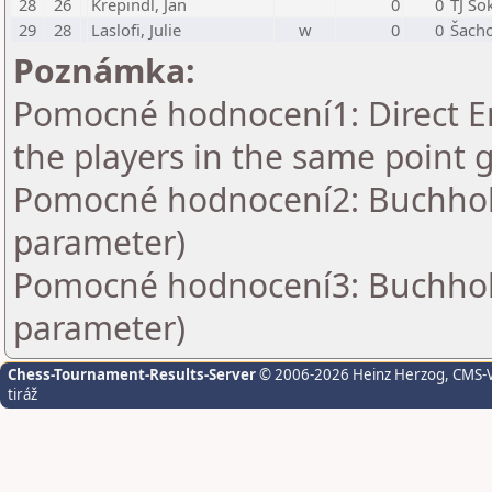
28
26
Krepindl, Jan
0
0
TJ So
29
28
Laslofi, Julie
w
0
0
Šacho
Poznámka:
Pomocné hodnocení1: Direct En
the players in the same point 
Pomocné hodnocení2: Buchholz 
parameter)
Pomocné hodnocení3: Buchholz 
parameter)
Chess-Tournament-Results-Server
© 2006-2026 Heinz Herzog
, CMS-
tiráž