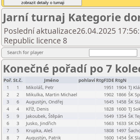
Jarní turnaj Kategorie do
Poslední aktualizace26.04.2025 17:56
Republic licence 8
Search for player
Konečné pořadí po 7 kole
Poř.
St.č.
Jméno
pohlaví
RtgFIDE
RtgN
1
1
Mikoláš, Petr
1951
1904
TJ Kl
2
2
Mikulka, Martin Michael
1902
1866
ŠK Sp
3
6
Augustýn, Ondřej
1645
1458
ŠK Sl
4
4
Kříž, Denis
1828
1600
TJ So
5
9
Jakoubek, Štěpán
1649
1354
ŠK Te
6
3
Jusko, Jindřich
1663
1633
SK Dě
7
5
Krupka, Aleš
1808
1497
Šacho
8
7
Augustýn, Patrik
1600
1454
ŠK Sl