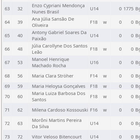
Enzo Cypriani Mendonça
63
32
U14
0
1775
B
Nunes Brasil
Ana Júlia Sansão De
64
39
F18
w
0
0
B
Oliveira
Antony Gabriel Soares Da
65
40
U14
0
0
B
Paixão
Júlia Carollyne Dos Santos
66
48
F18
w
0
0
B
Leão
Manoel Henrique
67
53
U16
0
0
B
Machado Rocha
68
56
Maria Clara Ströher
F14
w
0
0
B
69
59
Maria Heloysa Gonçalves
F18
w
0
0
B
Maria Luiza Barbosa Dos
70
60
F18
w
0
0
B
Santos
71
62
Milena Cardoso Kossouski
F16
w
0
0
B
Morôni Martins Pereira
72
63
U14
0
0
B
Da Silva
73
72
Vitor Veloso Bitencourt
U14
0
0
B