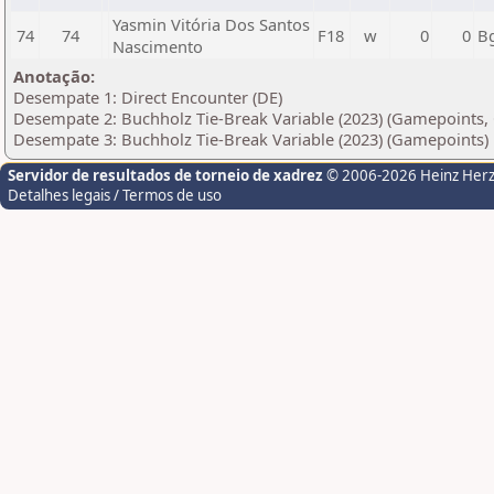
Yasmin Vitória Dos Santos
74
74
F18
w
0
0
B
Nascimento
Anotação:
Desempate 1: Direct Encounter (DE)
Desempate 2: Buchholz Tie-Break Variable (2023) (Gamepoints, 
Desempate 3: Buchholz Tie-Break Variable (2023) (Gamepoints)
Servidor de resultados de torneio de xadrez
© 2006-2026 Heinz Her
Detalhes legais / Termos de uso