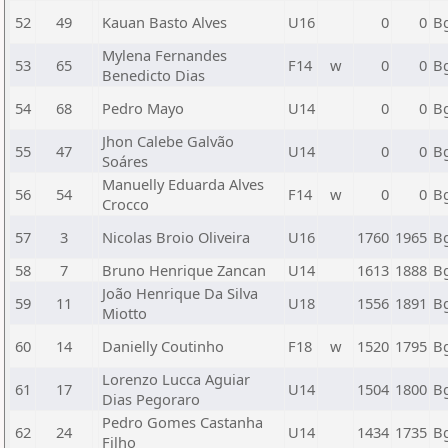
52
49
Kauan Basto Alves
U16
0
0
B
Mylena Fernandes
53
65
F14
w
0
0
B
Benedicto Dias
54
68
Pedro Mayo
U14
0
0
B
Jhon Calebe Galvão
55
47
U14
0
0
B
Soáres
Manuelly Eduarda Alves
56
54
F14
w
0
0
B
Crocco
57
3
Nicolas Broio Oliveira
U16
1760
1965
B
58
7
Bruno Henrique Zancan
U14
1613
1888
B
João Henrique Da Silva
59
11
U18
1556
1891
B
Miotto
60
14
Danielly Coutinho
F18
w
1520
1795
B
Lorenzo Lucca Aguiar
61
17
U14
1504
1800
B
Dias Pegoraro
Pedro Gomes Castanha
62
24
U14
1434
1735
B
Filho