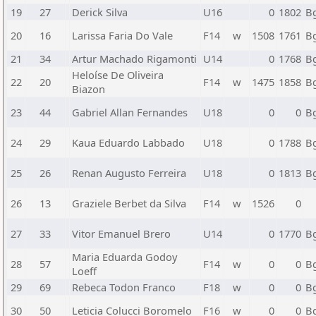
19
27
Derick Silva
U16
0
1802
B
20
16
Larissa Faria Do Vale
F14
w
1508
1761
B
21
34
Artur Machado Rigamonti
U14
0
1768
B
Heloíse De Oliveira
22
20
F14
w
1475
1858
B
Biazon
23
44
Gabriel Allan Fernandes
U18
0
0
B
24
29
Kaua Eduardo Labbado
U18
0
1788
B
25
26
Renan Augusto Ferreira
U18
0
1813
B
26
13
Graziele Berbet da Silva
F14
w
1526
0
27
33
Vitor Emanuel Brero
U14
0
1770
B
Maria Eduarda Godoy
28
57
F14
w
0
0
B
Loeff
29
69
Rebeca Todon Franco
F18
w
0
0
B
30
50
Leticia Colucci Boromelo
F16
w
0
0
B