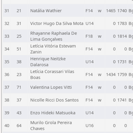
31
21
Natália Wathier
F14
w
1465
1740
B
32
31
Victor Hugo Da Silva Mota
U14
0
1783
B
Rhayanne Raphaela De
33
25
F18
w
0
1814
B
Lima Gonçalves
Letícia Vitória Estevam
34
51
F14
w
0
0
B
Zanin
Henrique Neitzke
35
38
U14
0
1731
B
Dalarosa
Letícia Corassari Vilas
36
23
F14
w
1434
1759
B
Boas
37
71
Valentina Lopes Vitti
F14
w
0
0
B
38
37
Nicolle Ricci Dos Santos
F14
w
0
1741
B
39
43
Enzo Hideki Matsuoka
U14
0
0
B
Murilo Grola Pereira
40
64
U16
0
0
Chaves