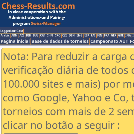
Logged on: Gast
Arabic
ARM
AZE
BIH
BUL
CAT
CHN
CRO
CZE
DEN
ENG
ESP
FAI
FIN
FRA
GER
GRE
INA
I
Pagina inicial
Base de dados de torneios
Campeonato AUT
F
Nota: Para reduzir a carga 
verificação diária de todos 
100.000 sites e mais) por 
como Google, Yahoo e Co, t
torneios com mais de 2 se
clicar no botão a seguir :