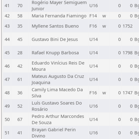
Rogério Mayer Semiguem
41
70
U16
0
0
B
Junior
42
58
Maria Fernanda Fiamingo
F14
w
0
0
B
43
35
Myllene Santos Bueno
F16
w
0
1752
44
45
Gustavo Bini De Jesus
U14
0
0
B
45
28
Rafael Knupp Barbosa
U14
0
1798
B
Eduardo Vinícius Reis De
46
42
U14
0
0
B
Moura
Mateus Augusto Da Cruz
47
61
U14
0
0
B
Joaquina
Camily Lima Macedo Da
48
36
F16
w
0
1747
B
Silva
Luís Gustavo Soares Do
49
52
U16
0
0
B
Rosário
Pedro Arthur Marcondes
50
67
U14
0
0
B
De Souza
Brayan Gabriel Perin
51
41
U16
0
0
B
Divino