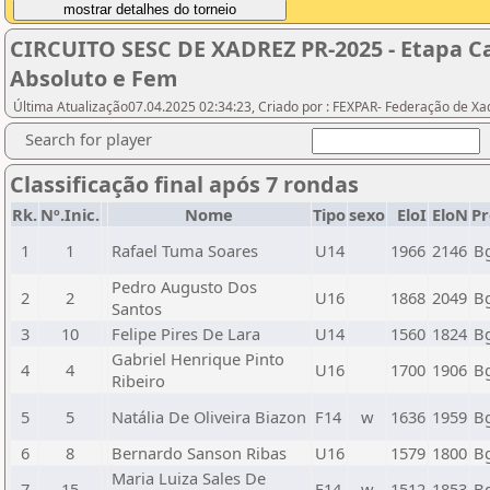
CIRCUITO SESC DE XADREZ PR-2025 - Etapa C
Absoluto e Fem
Última Atualização07.04.2025 02:34:23, Criado por : FEXPAR- Federação de Xa
Search for player
Classificação final após 7 rondas
Rk.
Nº.Inic.
Nome
Tipo
sexo
EloI
EloN
Pr
1
1
Rafael Tuma Soares
U14
1966
2146
B
Pedro Augusto Dos
2
2
U16
1868
2049
B
Santos
3
10
Felipe Pires De Lara
U14
1560
1824
B
Gabriel Henrique Pinto
4
4
U16
1700
1906
B
Ribeiro
5
5
Natália De Oliveira Biazon
F14
w
1636
1959
B
6
8
Bernardo Sanson Ribas
U16
1579
1800
B
Maria Luiza Sales De
7
15
F14
w
1512
1853
B