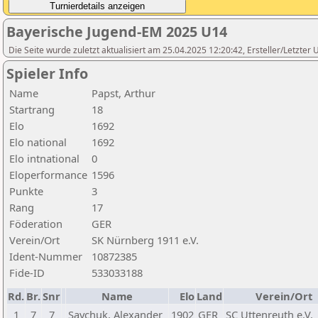
Bayerische Jugend-EM 2025 U14
Die Seite wurde zuletzt aktualisiert am 25.04.2025 12:20:42, Ersteller/Letzte
Spieler Info
Name
Papst, Arthur
Startrang
18
Elo
1692
Elo national
1692
Elo intnational
0
Eloperformance
1596
Punkte
3
Rang
17
Föderation
GER
Verein/Ort
SK Nürnberg 1911 e.V.
Ident-Nummer
10872385
Fide-ID
533033188
Rd.
Br.
Snr
Name
Elo
Land
Verein/Ort
1
7
7
Savchuk, Alexander
1902
GER
SC Uttenreuth e.V.