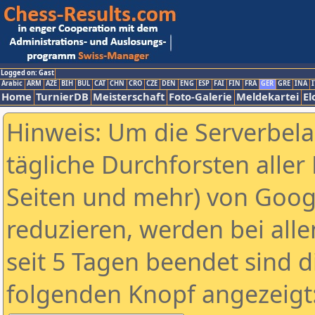
Logged on: Gast
Arabic
ARM
AZE
BIH
BUL
CAT
CHN
CRO
CZE
DEN
ENG
ESP
FAI
FIN
FRA
GER
GRE
INA
I
Home
TurnierDB
Meisterschaft
Foto-Galerie
Meldekartei
El
Hinweis: Um die Serverbel
tägliche Durchforsten aller 
Seiten und mehr) von Goog
reduzieren, werden bei alle
seit 5 Tagen beendet sind d
folgenden Knopf angezeigt