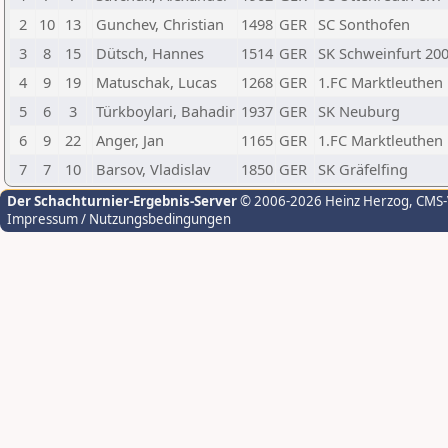
2
10
13
Gunchev, Christian
1498
GER
SC Sonthofen
3
8
15
Dütsch, Hannes
1514
GER
SK Schweinfurt 200
4
9
19
Matuschak, Lucas
1268
GER
1.FC Marktleuthen
5
6
3
Türkboylari, Bahadir
1937
GER
SK Neuburg
6
9
22
Anger, Jan
1165
GER
1.FC Marktleuthen
7
7
10
Barsov, Vladislav
1850
GER
SK Gräfelfing
Der Schachturnier-Ergebnis-Server
© 2006-2026 Heinz Herzog
, CMS
Impressum / Nutzungsbedingungen