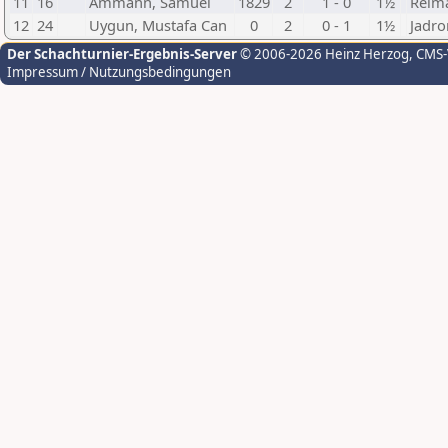
11
16
Ammann, Samuel
1829
2
1 - 0
1½
Reim
12
24
Uygun, Mustafa Can
0
2
0 - 1
1½
Jadro
Der Schachturnier-Ergebnis-Server
© 2006-2026 Heinz Herzog
, CMS
Impressum / Nutzungsbedingungen