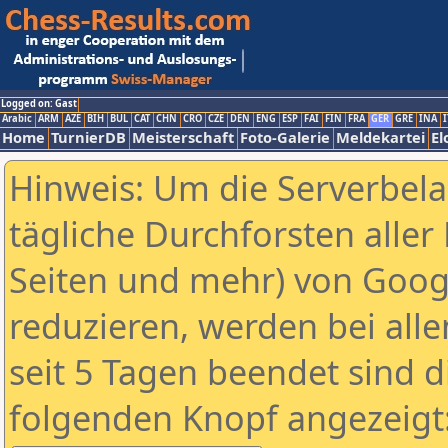
Logged on: Gast
Arabic
ARM
AZE
BIH
BUL
CAT
CHN
CRO
CZE
DEN
ENG
ESP
FAI
FIN
FRA
GER
GRE
INA
I
Home
TurnierDB
Meisterschaft
Foto-Galerie
Meldekartei
El
Hinweis: Um die Serverbel
tägliche Durchforsten aller 
Seiten und mehr) von Goog
reduzieren, werden bei alle
seit 5 Tagen beendet sind d
folgenden Knopf angezeigt