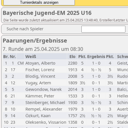
Bayerische Jugend-EM 2025 U16
Die Seite wurde zuletzt aktualisiert am 25.04.2025 13:48:40, Ersteller/Letzte
Suche nach Spieler
Paarungen/Ergebnisse
7. Runde am 25.04.2025 um 08:30
Br.
Nr.
Weiß
Elo
Pkt.
Ergebnis
Pkt.
Schw
1
1
CM
Atoyan, Alberto
2280
5
1 - 0
4
Geist
2
17
Fischer, Lorenz
1913
4
½ - ½
5
Wunde
3
2
Blodig, Vincent
2008
5
1 - 0
3½
Rudol
4
12
Yugay, Artem
1809
3½
0 - 1
3½
Marti
5
5
Gewondow, Narek
2014
3
1 - 0
3
Balci
6
21
Kämmer, Peter
1533
3
0 - 1
3
Helle
7
9
Steinberger, Michael
1930
3
½ - ½
3
Schin
8
10
Rempel, Alexander
1979
3
1 - 0
3
Auer
9
14
Özkurt, Kaan
1757
2½
½ - ½
2½
Wagne
10
23
Oleksenko, Vissarion
1358
0
0 - 1
2½
Stalde