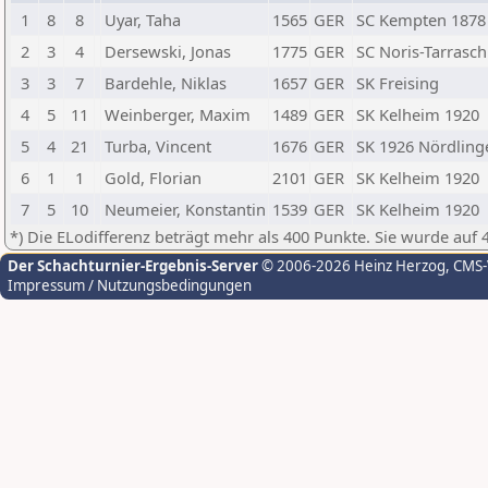
1
8
8
Uyar, Taha
1565
GER
SC Kempten 1878
2
3
4
Dersewski, Jonas
1775
GER
SC Noris-Tarrasc
3
3
7
Bardehle, Niklas
1657
GER
SK Freising
4
5
11
Weinberger, Maxim
1489
GER
SK Kelheim 1920
5
4
21
Turba, Vincent
1676
GER
SK 1926 Nördling
6
1
1
Gold, Florian
2101
GER
SK Kelheim 1920
7
5
10
Neumeier, Konstantin
1539
GER
SK Kelheim 1920
*) Die ELodifferenz beträgt mehr als 400 Punkte. Sie wurde auf 
Der Schachturnier-Ergebnis-Server
© 2006-2026 Heinz Herzog
, CMS
Impressum / Nutzungsbedingungen