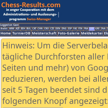
Logged on: Gast
Arabic
ARM
AZE
BIH
BUL
CAT
CHN
CRO
CZE
DEN
ENG
ESP
FAI
FIN
FRA
GER
GRE
INA
I
Home
TurnierDB
Meisterschaft
Foto-Galerie
Meldekartei
El
Hinweis: Um die Serverbel
tägliche Durchforsten aller 
Seiten und mehr) von Goog
reduzieren, werden bei alle
seit 5 Tagen beendet sind d
folgenden Knopf angezeigt