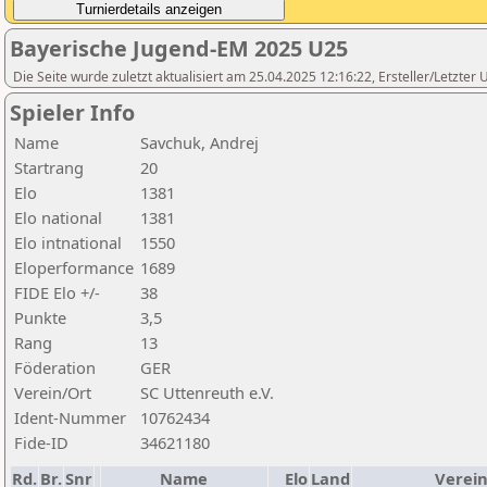
Bayerische Jugend-EM 2025 U25
Die Seite wurde zuletzt aktualisiert am 25.04.2025 12:16:22, Ersteller/Letzte
Spieler Info
Name
Savchuk, Andrej
Startrang
20
Elo
1381
Elo national
1381
Elo intnational
1550
Eloperformance
1689
FIDE Elo +/-
38
Punkte
3,5
Rang
13
Föderation
GER
Verein/Ort
SC Uttenreuth e.V.
Ident-Nummer
10762434
Fide-ID
34621180
Rd.
Br.
Snr
Name
Elo
Land
Verein