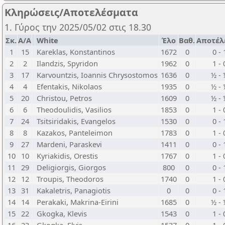
Κληρώσεις/Αποτελέσματα
1. Γύρος την 2025/05/02 στις 18.30
Σκ.
Α/Α
White
Έλο
Βαθ.
Αποτέλ
1
15
Kareklas, Konstantinos
1672
0
0 - 
2
2
Ilandzis, Spyridon
1962
0
1 - 
3
17
Karvountzis, Ioannis Chrysostomos
1636
0
½ - 
4
4
Efentakis, Nikolaos
1935
0
½ - 
5
20
Christou, Petros
1609
0
½ - 
6
6
Theodoulidis, Vasilios
1853
0
1 - 
7
24
Tsitsiridakis, Evangelos
1530
0
0 - 
8
8
Kazakos, Panteleimon
1783
0
1 - 
9
27
Mardeni, Paraskevi
1411
0
0 - 
10
10
Kyriakidis, Orestis
1767
0
1 - 
11
29
Deligiorgis, Giorgos
800
0
0 - 
12
12
Troupis, Theodoros
1740
0
1 - 
13
31
Kakaletris, Panagiotis
0
0
0 - 
14
14
Perakaki, Makrina-Eirini
1685
0
½ - 
15
22
Gkogka, Klevis
1543
0
1 - 