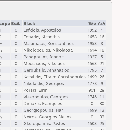
εσμα
Βαθ.
Black
Έλο
Α/Α
1
0
Lafkidis, Apostolos
1992
1
0
0
Fotiadis, Kleanthis
1658
16
½
0
Malamatas, Konstantinos
1953
3
½
0
Nikolopoulos, Nikolaos S
1614
18
½
0
Panopoulos, Ioannis
1927
5
0
0
Mousliadis, Nikolaos
1563
21
1
0
Geroukalis, Athanasios
1795
7
0
0
Katsilidis, Efraim Christodoulos
1499
26
1
0
Nikolaidis, Georgios
1778
9
0
0
Koraki, Eirini
901
28
1
0
Vlasopoulos, Georgios
1746
11
0
0
Dimakis, Evangelos
0
30
1
0
Georgiopoulos, Har.
1699
13
½
0
Neiros, Georgios Stelios
0
32
0
0
Gkologiannis, Pavlos
1503
25