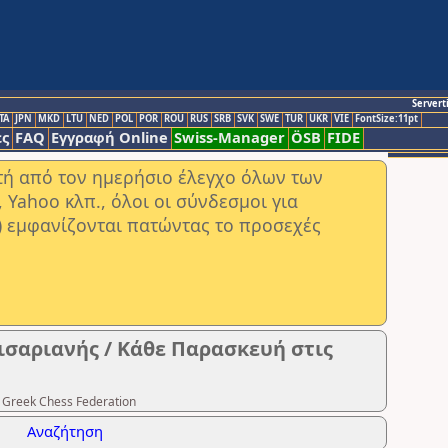
Servert
TA
JPN
MKD
LTU
NED
POL
POR
ROU
RUS
SRB
SVK
SWE
TUR
UKR
VIE
FontSize:11pt
ς
FAQ
Εγγραφή Online
Swiss-Manager
ÖSB
FIDE
στή από τον ημερήσιο έλεγχο όλων των
ahoo κλπ., όλοι οι σύνδεσμοι για
) εμφανίζονται πατώντας το προσεχές
ισαριανής / Κάθε Παρασκευή στις
 Greek Chess Federation
Αναζήτηση