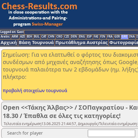
Logged on: Gast
Arabic
ARM
AZE
BIH
BUL
CAT
CHN
CRO
CZE
DEN
ENG
ESP
FAI
FIN
FRA
GER
GRE
INA
I
Αρχική
Βάση Τουρνουά
Πρωτάθλημα Αυστρίας
Φωτογραφίε
Σημείωση: Για να ελαττωθεί ο φόρτος του διακομι
συνδέσμων από μηχανές αναζήτησης όπως Google, Y
τουρνουά παλαιότερα των 2 εβδομάδων (ημ. λήξης
πλήκτρο:
προβολή στοιχείων τουρνουά
Open <<Τάκης Άλβας>> / ΣΟΠαγκρατίου - Κα
18.30 / Έπαθλα σε όλες τις κατηγορίες!
Τελευταία ενημέρωση13.06.2025 21:44:57, Δημιουργός/Τελευταία ενημέρωση:
Search for player