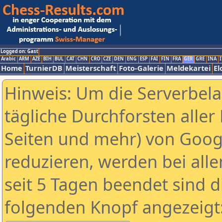
Logged on: Gast
Arabic
ARM
AZE
BIH
BUL
CAT
CHN
CRO
CZE
DEN
ENG
ESP
FAI
FIN
FRA
GER
GRE
INA
I
Home
TurnierDB
Meisterschaft
Foto-Galerie
Meldekartei
El
Hinweis: Um die Serverbel
tägliche Durchforsten aller 
Seiten und mehr) von Goog
reduzieren, werden bei alle
seit 5 Tagen beendet sind d
folgenden Knopf angezeigt