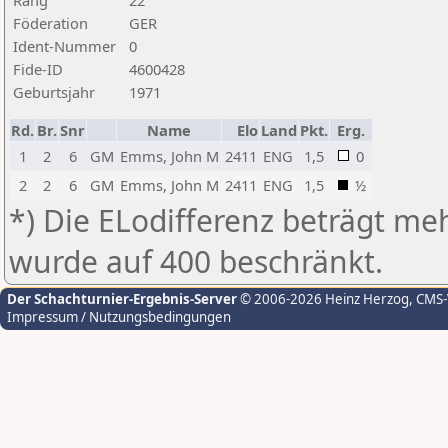
Rang
22
Föderation
GER
Ident-Nummer
0
Fide-ID
4600428
Geburtsjahr
1971
Rd.
Br.
Snr
Name
Elo
Land
Pkt.
Erg.
1
2
6
GM
Emms, John M
2411
ENG
1,5
0
2
2
6
GM
Emms, John M
2411
ENG
1,5
½
*) Die ELodifferenz beträgt meh
wurde auf 400 beschränkt.
Der Schachturnier-Ergebnis-Server
© 2006-2026 Heinz Herzog
, CMS
Impressum / Nutzungsbedingungen