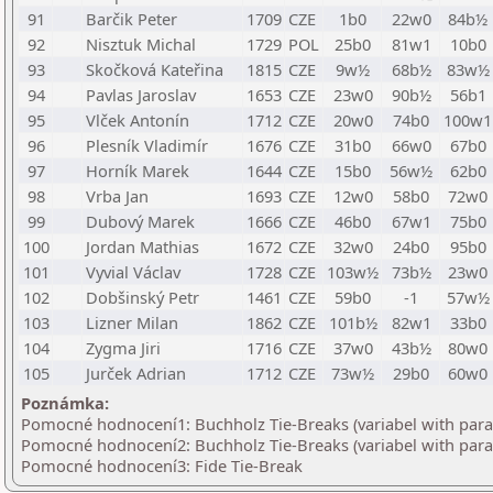
91
Barčik Peter
1709
CZE
1b0
22w0
84b½
92
Nisztuk Michal
1729
POL
25b0
81w1
10b0
93
Skočková Kateřina
1815
CZE
9w½
68b½
83w½
94
Pavlas Jaroslav
1653
CZE
23w0
90b½
56b1
95
Vlček Antonín
1712
CZE
20w0
74b0
100w1
96
Plesník Vladimír
1676
CZE
31b0
66w0
67b0
97
Horník Marek
1644
CZE
15b0
56w½
62b0
98
Vrba Jan
1693
CZE
12w0
58b0
72w0
99
Dubový Marek
1666
CZE
46b0
67w1
75b0
100
Jordan Mathias
1672
CZE
32w0
24b0
95b0
101
Vyvial Václav
1728
CZE
103w½
73b½
23w0
102
Dobšinský Petr
1461
CZE
59b0
-1
57w½
103
Lizner Milan
1862
CZE
101b½
82w1
33b0
104
Zygma Jiri
1716
CZE
37w0
43b½
80w0
105
Jurček Adrian
1712
CZE
73w½
29b0
60w0
Poznámka:
Pomocné hodnocení1: Buchholz Tie-Breaks (variabel with par
Pomocné hodnocení2: Buchholz Tie-Breaks (variabel with par
Pomocné hodnocení3: Fide Tie-Break