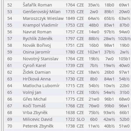
52
Šafařík Roman
1764
CZE
35w½
18b0
69w1
53
Genšerovský Milan
1735
CZE
2w0
89b1
20w0
54
Maroszczyk Wieslaw
1849
CZE
64w½
65b½
63w½
55
Krampol Vladimír
1753
CZE
48b0
85w1
87b0
56
Navrat Roman
1757
CZE
14w0
97b½
94w0
57
Rychlík Zdeněk
1797
CZE
88b½
28w½
102b½
58
Novák Bořivoj
1751
CZE
16b0
98w1
19b0
59
Osina Jaromír
1780
CZE
102w1
37b½
2w½
60
Novotný Stanislav
1764
CZE
19b½
7w0
105b1
61
Cyroň Karel
1739
CZE
7b½
19w½
40w0
62
Židek Damian
1752
CZE
18w½
26b0
97w1
63
Hrčková Anna
1730
CZE
8b0
84w1
54b½
64
Matlocha Lubomír
1715
CZE
54b½
10w½
22b0
65
Volný Jan
1711
CZE
10b½
54w½
31b0
66
Gřes Michal
1775
CZE
21w0
96b1
68w0
67
Kočí Tomáš
1768
CZE
76w0
99b0
96w1
68
Vrba Zbyněk
1638
CZE
75b½
93w½
66b1
69
Milicevic David
1722
SLO
6b0
42w½
52b0
70
Peterek Zbyněk
1738
CZE
11w½
40b½
51w0