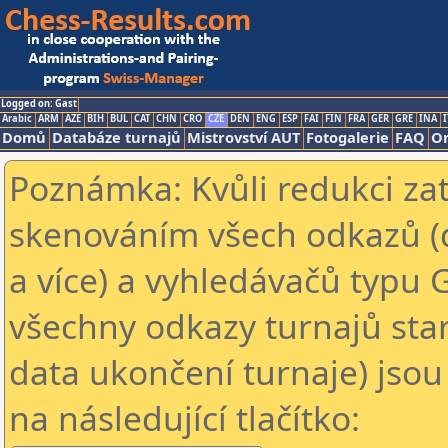
Logged on: Gast
Arabic
ARM
AZE
BIH
BUL
CAT
CHN
CRO
CZE
DEN
ENG
ESP
FAI
FIN
FRA
GER
GRE
INA
I
Domů
Databáze turnajů
Mistrovství AUT
Fotogalerie
FAQ
On
Poznámka: Kvůli redukci za
skenováním všech odkazů (
a více) a vyhledávačů typu 
všechny odkazy turnajů star
data ukončení turnaje) jsou
na následující tlačítko: