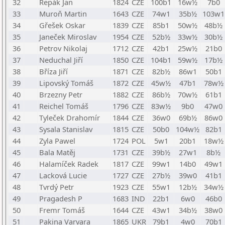
32
Repák Jan
1824
CZE
100b1
16w½
7b0
33
Muroň Martin
1643
CZE
74w1
35b½
103w1
34
Gřešek Oskar
1839
CZE
85b1
50w½
48b½
35
Janeček Miroslav
1954
CZE
52b½
33w½
30b½
36
Petrov Nikolaj
1712
CZE
42b1
25w½
21b0
37
Neduchal Jiří
1850
CZE
104b1
59w½
17b½
38
Bříza Jiří
1871
CZE
82b½
86w1
50b1
39
Lipovský Tomáš
1872
CZE
45w½
47b1
78w½
40
Brzezny Petr
1882
CZE
86b½
70w½
61b1
41
Reichel Tomáš
1796
CZE
83w½
9b0
47w0
42
Tyleček Drahomír
1844
CZE
36w0
69b½
86w0
43
Sysala Stanislav
1815
CZE
50b0
104w½
82b1
44
Zyla Pawel
1724
POL
5w1
20b1
18w½
45
Bala Matěj
1731
CZE
39b½
27w1
8b½
46
Halamíček Radek
1817
CZE
99w1
14b0
49w1
47
Lacková Lucie
1727
CZE
27b½
39w0
41b1
48
Tvrdý Petr
1923
CZE
55w1
12b½
34w½
49
Pragadesh P
1683
IND
22b1
6w0
46b0
50
Fremr Tomáš
1644
CZE
43w1
34b½
38w0
51
Pakina Varvara
1865
UKR
79b1
4w0
70b1