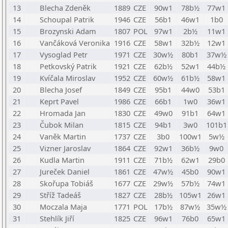
13
Blecha Zdeněk
1889
CZE
90w1
78b½
77w1
14
Schoupal Patrik
1946
CZE
56b1
46w1
1b0
15
Brozynski Adam
1807
POL
97w1
2b½
11w1
16
Vančáková Veronika
1916
CZE
58w1
32b½
12w1
17
Vysoglad Petr
1971
CZE
30w½
80b1
37w½
18
Petkovský Patrik
1921
CZE
62b½
52w1
44b½
19
Kvíčala Miroslav
1952
CZE
60w½
61b½
58w1
20
Blecha Josef
1849
CZE
95b1
44w0
53b1
21
Keprt Pavel
1986
CZE
66b1
1w0
36w1
22
Hromada Jan
1830
CZE
49w0
91b1
64w1
23
Čubok Milan
1815
CZE
94b1
3w0
101b1
24
Vaněk Martin
1737
CZE
3b0
100w1
5w½
25
Vizner Jaroslav
1864
CZE
92w1
36b½
9w0
26
Kudla Martin
1911
CZE
71b½
62w1
29b0
27
Jureček Daniel
1861
CZE
47w½
45b0
90w1
28
Skořupa Tobiáš
1677
CZE
29w½
57b½
74w1
29
Stříž Tadeáš
1827
CZE
28b½
105w1
26w1
30
Moczala Maja
1771
POL
17b½
87w½
35w½
31
Stehlík Jiří
1825
CZE
96w1
76b0
65w1