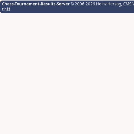
Chess-Tournament-Results-Server
© 2006-2026 Heinz Herzog
, CMS-
tiráž