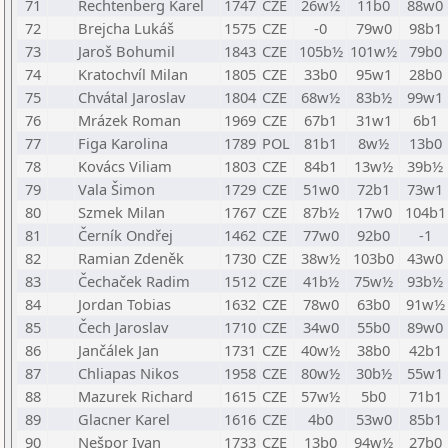
71
Rechtenberg Karel
1747
CZE
26w½
11b0
88w0
72
Brejcha Lukáš
1575
CZE
-0
79w0
98b1
73
Jaroš Bohumil
1843
CZE
105b½
101w½
79b0
74
Kratochvíl Milan
1805
CZE
33b0
95w1
28b0
75
Chvátal Jaroslav
1804
CZE
68w½
83b½
99w1
76
Mrázek Roman
1969
CZE
67b1
31w1
6b1
77
Figa Karolina
1789
POL
81b1
8w½
13b0
78
Kovács Viliam
1803
CZE
84b1
13w½
39b½
79
Vala Šimon
1729
CZE
51w0
72b1
73w1
80
Szmek Milan
1767
CZE
87b½
17w0
104b1
81
Černík Ondřej
1462
CZE
77w0
92b0
-1
82
Ramian Zdeněk
1730
CZE
38w½
103b0
43w0
83
Čechaček Radim
1512
CZE
41b½
75w½
93b½
84
Jordan Tobias
1632
CZE
78w0
63b0
91w½
85
Čech Jaroslav
1710
CZE
34w0
55b0
89w0
86
Jančálek Jan
1731
CZE
40w½
38b0
42b1
87
Chliapas Nikos
1958
CZE
80w½
30b½
55w1
88
Mazurek Richard
1615
CZE
57w½
5b0
71b1
89
Glacner Karel
1616
CZE
4b0
53w0
85b1
90
Nešpor Ivan
1733
CZE
13b0
94w½
27b0