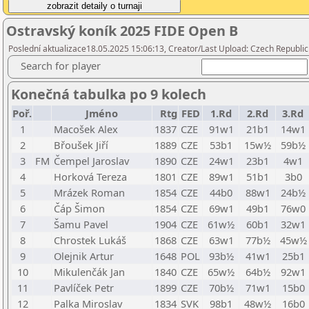
Ostravský koník 2025 FIDE Open B
Poslední aktualizace18.05.2025 15:06:13, Creator/Last Upload: Czech Republic
Search for player
Konečná tabulka po 9 kolech
Poř.
Jméno
Rtg
FED
1.Rd
2.Rd
3.Rd
1
Macošek Alex
1837
CZE
91w1
21b1
14w1
2
Břoušek Jiří
1889
CZE
53b1
15w½
59b½
3
FM
Čempel Jaroslav
1890
CZE
24w1
23b1
4w1
4
Horková Tereza
1801
CZE
89w1
51b1
3b0
5
Mrázek Roman
1854
CZE
44b0
88w1
24b½
6
Čáp Šimon
1854
CZE
69w1
49b1
76w0
7
Šamu Pavel
1904
CZE
61w½
60b1
32w1
8
Chrostek Lukáš
1868
CZE
63w1
77b½
45w½
9
Olejnik Artur
1648
POL
93b½
41w1
25b1
10
Mikulenčák Jan
1840
CZE
65w½
64b½
92w1
11
Pavlíček Petr
1899
CZE
70b½
71w1
15b0
12
Palka Miroslav
1834
SVK
98b1
48w½
16b0