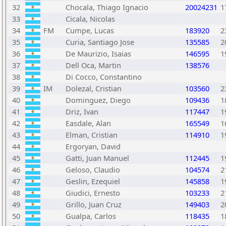
32
Chocala, Thiago Ignacio
20024231
1
33
Cicala, Nicolas
34
FM
Cumpe, Lucas
183920
2
35
Curia, Santiago Jose
135585
2
36
De Maurizio, Isaias
146595
1
37
Dell Oca, Martin
138576
38
Di Cocco, Constantino
39
IM
Dolezal, Cristian
103560
2
40
Dominguez, Diego
109436
1
41
Driz, Ivan
117447
1
42
Easdale, Alan
165549
1
43
Elman, Cristian
114910
1
44
Ergoryan, David
45
Gatti, Juan Manuel
112445
1
46
Geloso, Claudio
104574
2
47
Geslin, Ezequiel
145858
1
48
Giudici, Ernesto
103233
2
49
Grillo, Juan Cruz
149403
2
50
Gualpa, Carlos
118435
1