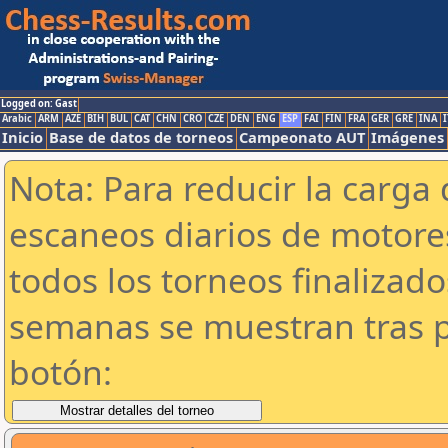
Logged on: Gast
Arabic
ARM
AZE
BIH
BUL
CAT
CHN
CRO
CZE
DEN
ENG
ESP
FAI
FIN
FRA
GER
GRE
INA
I
Inicio
Base de datos de torneos
Campeonato AUT
Imágenes
Nota: Para reducir la carga 
escaneos diarios de motor
todos los torneos finalizad
semanas se muestran tras p
botón: