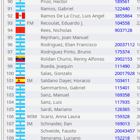
90
Prior, Hector
189561
1
91
Ramos, Gabriel
122440
1
92
Ramos De La Cruz, Luis Angel
3855864
1
93
FM
Recoulat, Eduardo J.
104558
2
94
Rees, Nicholas
9037128
95
Rejnharc, Joan Manuel
96
Rodriguez, Elian Francisco
20037112
1
97
Rodriguez Pinto, Bruno
175374
1
98
Roldan Churio, Renny Alfonso
3902153
1
99
Rueda, Joaquin
111490
2
100
Salas, Gonzalo
20017928
1
101
IM
Saldano Dayer, Horacio
103411
2
102
Sammartino, Gabriel
115401
1
103
Sanz, Manuel
169358
1
104
Sanz, Luis
117935
2
105
Sardi, Mariano
126365
1
106
WIM
Scarsi, Anna Laura
159328
2
107
IM
Schnaider, Ilan
169013
2
108
Schveide, Fausto
20043457
1
109
Senorano, Luciano
152218
1