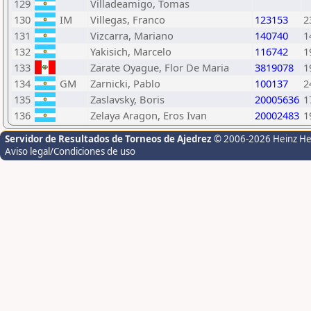
129
Villadeamigo, Tomas
130
IM
Villegas, Franco
123153
2
131
Vizcarra, Mariano
140740
1
132
Yakisich, Marcelo
116742
1
133
Zarate Oyague, Flor De Maria
3819078
1
134
GM
Zarnicki, Pablo
100137
2
135
Zaslavsky, Boris
20005636
1
136
Zelaya Aragon, Eros Ivan
20002483
1
Servidor de Resultados de Torneos de Ajedrez
© 2006-2026 Heinz H
Aviso legal/Condiciones de uso