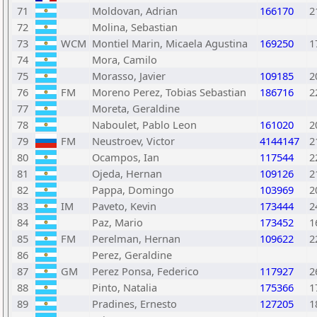
71
Moldovan, Adrian
166170
2
72
Molina, Sebastian
73
WCM
Montiel Marin, Micaela Agustina
169250
1
74
Mora, Camilo
75
Morasso, Javier
109185
2
76
FM
Moreno Perez, Tobias Sebastian
186716
2
77
Moreta, Geraldine
78
Naboulet, Pablo Leon
161020
2
79
FM
Neustroev, Victor
4144147
2
80
Ocampos, Ian
117544
2
81
Ojeda, Hernan
109126
2
82
Pappa, Domingo
103969
2
83
IM
Paveto, Kevin
173444
2
84
Paz, Mario
173452
1
85
FM
Perelman, Hernan
109622
2
86
Perez, Geraldine
87
GM
Perez Ponsa, Federico
117927
2
88
Pinto, Natalia
175366
1
89
Pradines, Ernesto
127205
1