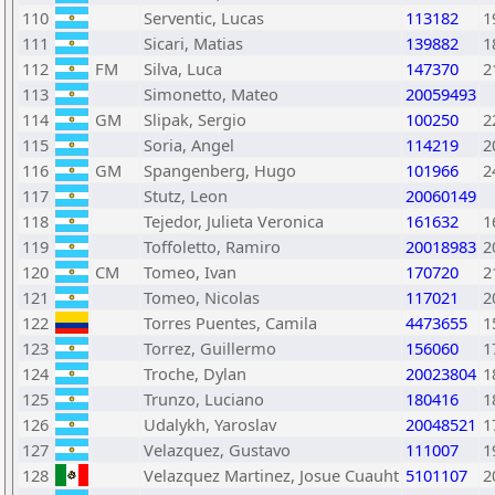
110
Serventic, Lucas
113182
1
111
Sicari, Matias
139882
1
112
FM
Silva, Luca
147370
2
113
Simonetto, Mateo
20059493
114
GM
Slipak, Sergio
100250
2
115
Soria, Angel
114219
2
116
GM
Spangenberg, Hugo
101966
2
117
Stutz, Leon
20060149
118
Tejedor, Julieta Veronica
161632
1
119
Toffoletto, Ramiro
20018983
2
120
CM
Tomeo, Ivan
170720
2
121
Tomeo, Nicolas
117021
2
122
Torres Puentes, Camila
4473655
1
123
Torrez, Guillermo
156060
1
124
Troche, Dylan
20023804
1
125
Trunzo, Luciano
180416
1
126
Udalykh, Yaroslav
20048521
1
127
Velazquez, Gustavo
111007
1
128
Velazquez Martinez, Josue Cuauht
5101107
2