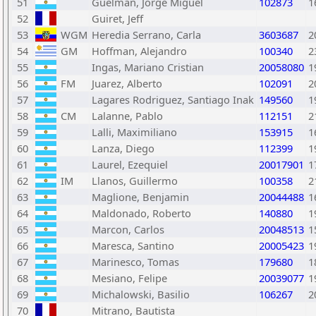
51
Guelman, Jorge Miguel
102873
1
52
Guiret, Jeff
53
WGM
Heredia Serrano, Carla
3603687
2
54
GM
Hoffman, Alejandro
100340
2
55
Ingas, Mariano Cristian
20058080
1
56
FM
Juarez, Alberto
102091
2
57
Lagares Rodriguez, Santiago Inak
149560
1
58
CM
Lalanne, Pablo
112151
2
59
Lalli, Maximiliano
153915
1
60
Lanza, Diego
112399
1
61
Laurel, Ezequiel
20017901
1
62
IM
Llanos, Guillermo
100358
2
63
Maglione, Benjamin
20044488
1
64
Maldonado, Roberto
140880
1
65
Marcon, Carlos
20048513
1
66
Maresca, Santino
20005423
1
67
Marinesco, Tomas
179680
1
68
Mesiano, Felipe
20039077
1
69
Michalowski, Basilio
106267
2
70
Mitrano, Bautista