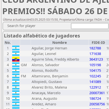
PREMIOS!! SÁBADO 26 DE 
Última actualización03.05.2025 03:15:50, Propietario/Última carga: FADA – C
Search for player
Listado alfabético de jugadores
No.
Nombre
FIDE-ID
1
Aguilar, Jorge Hernan
182788
1
2
Aguilar, Leonel
171638
3
Aguirre Silva, Freddy Alberto
3643123
1
4
GM
Alonso, Salvador
105198
2
5
Alonso, Rodolfo
104175
2
6
FM
Altamirano, Benjamin
102245
2
7
Altopiedi, Gustavo
141089
1
8
Alvarez Brito, Malena
122912
1
9
Anacaya, Marcelo
20007361
1
10
Arana, Augusto
186724
1
11
Aredez, Amaro
20058756
1