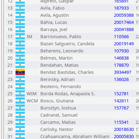
12
Asprelli, Gaspar
165891
2
13
Avila, Fabio
187933
1
14
Avila, Agustin
20059388
1
15
Bahia, Lucas
20017464
1
16
Barcaya, Joel
20041888
17
IM
Barrionuevo, Pablo
110566
2
18
Bazan Salgueiro, Candela
20019149
19
Beherens, Leonardo
107930
2
20
Belmes, Martin
146838
1
21
Bendahan, Matias
178870
1
22
Benitez Bastidas, Charles
3934497
1
23
Berinsky, Adrian
136026
1
24
Besteiro, Fernando
25
WIM
Borda Rodas, Anapaola S.
152781
1
26
WCM
Bosco, Giuliana
142611
2
27
Bursztyn, Ioshua
157767
1
28
Cadranel, Samuel
29
Carcamo, Matias
115541
2
30
Carlisky, Nestor
20018630
1
31
Ccahuancama, Abraham William
20005830
1