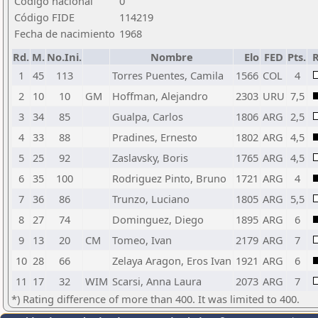
Código nacional
0
Código FIDE
114219
Fecha de nacimiento
1968
Rd.
M.
No.Ini.
Nombre
Elo
FED
Pts.
R
1
45
113
Torres Puentes, Camila
1566
COL
4
2
10
10
GM
Hoffman, Alejandro
2303
URU
7,5
3
34
85
Gualpa, Carlos
1806
ARG
2,5
4
33
88
Pradines, Ernesto
1802
ARG
4,5
5
25
92
Zaslavsky, Boris
1765
ARG
4,5
6
35
100
Rodriguez Pinto, Bruno
1721
ARG
4
7
36
86
Trunzo, Luciano
1805
ARG
5,5
8
27
74
Dominguez, Diego
1895
ARG
6
9
13
20
CM
Tomeo, Ivan
2179
ARG
7
10
28
66
Zelaya Aragon, Eros Ivan
1921
ARG
6
11
17
32
WIM
Scarsi, Anna Laura
2073
ARG
7
*) Rating difference of more than 400. It was limited to 400.