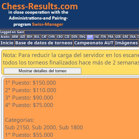
Logged on: Gast
Arabic
ARM
AZE
BIH
BUL
CAT
CHN
CRO
CZE
DEN
ENG
ESP
FAI
FIN
FRA
GER
GRE
INA
I
Inicio
Base de datos de torneos
Campeonato AUT
Imágenes
Nota: Para reducir la carga del servidor en los esc
todos los torneos finalizados hace más de 2 semanas
1º Puesto: $150.000
2° Puesto: $110.000
3° Puesto: $90.000
4° Puesto: $75.000
Categorias:
Sub 2150, Sub 2000, Sub 1800
1° Puesto: $55.000