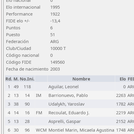
Elo nacional
0
Elo internacional
1995
Performance
1922
FIDE elo +/-
-13,4
Puntos
6
Puesto
51
Federación
ARG
Club/Ciudad
10000 T
Código nacional
0
Código FIDE
149560
Fecha de nacimiento
2003
Rd.
M.
No.Ini.
Nombre
Elo
FE
1
49
118
Aguilar, Leonel
0
AR
2
13
14
IM
Barrionuevo, Pablo
2263
AR
3
38
90
Udalykh, Yaroslav
1782
AR
4
14
16
FM
Recoulat, Eduardo J.
2219
AR
5
13
28
Asprelli, Gaspar
2152
AR
6
30
96
WCM
Montiel Marin, Micaela Agustina
1748
AR