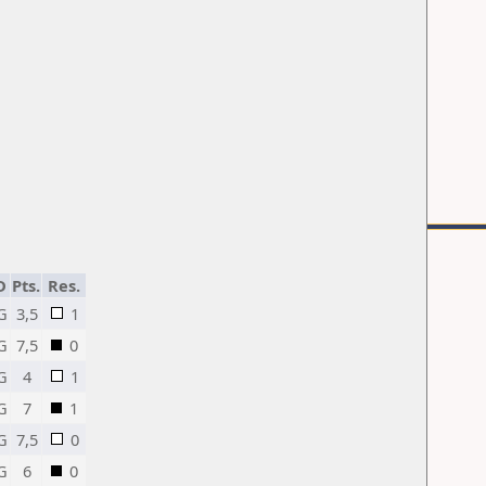
D
Pts.
Res.
G
3,5
1
G
7,5
0
G
4
1
G
7
1
G
7,5
0
G
6
0