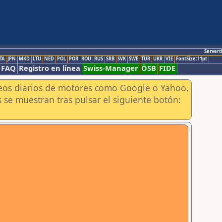
Servert
TA
JPN
MKD
LTU
NED
POL
POR
ROU
RUS
SRB
SVK
SWE
TUR
UKR
VIE
FontSize:11pt
FAQ
Registro en línea
Swiss-Manager
ÖSB
FIDE
aneos diarios de motores como Google o Yahoo,
 se muestran tras pulsar el siguiente botón: