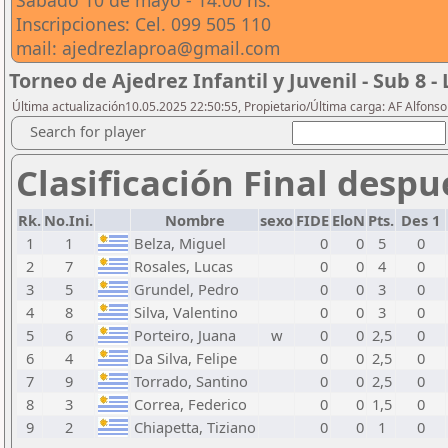
Sábado 10 de mayo - 14:00 hs.
Inscripciones: Cel. 099 505 110
mail: ajedrezlaproa@gmail.com
Torneo de Ajedrez Infantil y Juvenil - Sub 8 -
Última actualización10.05.2025 22:50:55, Propietario/Última carga: AF Alfons
Search for player
Clasificación Final despu
Rk.
No.Ini.
Nombre
sexo
FIDE
EloN
Pts.
Des 1
1
1
Belza, Miguel
0
0
5
0
2
7
Rosales, Lucas
0
0
4
0
3
5
Grundel, Pedro
0
0
3
0
4
8
Silva, Valentino
0
0
3
0
5
6
Porteiro, Juana
w
0
0
2,5
0
6
4
Da Silva, Felipe
0
0
2,5
0
7
9
Torrado, Santino
0
0
2,5
0
8
3
Correa, Federico
0
0
1,5
0
9
2
Chiapetta, Tiziano
0
0
1
0