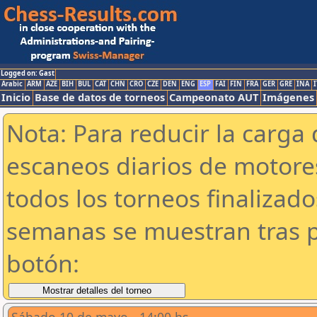
Logged on: Gast
Arabic
ARM
AZE
BIH
BUL
CAT
CHN
CRO
CZE
DEN
ENG
ESP
FAI
FIN
FRA
GER
GRE
INA
I
Inicio
Base de datos de torneos
Campeonato AUT
Imágenes
Nota: Para reducir la carga 
escaneos diarios de motor
todos los torneos finalizad
semanas se muestran tras p
botón: