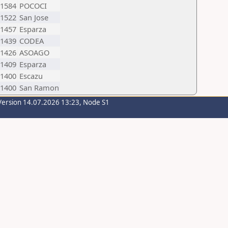
1584
POCOCI
1522
San Jose
1457
Esparza
1439
CODEA
1426
ASOAGO
1409
Esparza
1400
Escazu
1400
San Ramon
Version 14.07.2026 13:23, Node S1