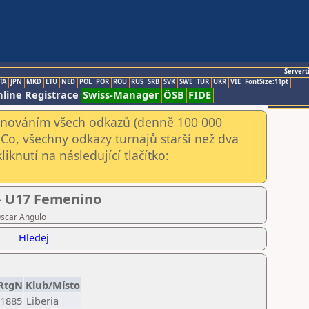
Servert
TA
JPN
MKD
LTU
NED
POL
POR
ROU
RUS
SRB
SVK
SWE
TUR
UKR
VIE
FontSize:11pt
line Registrace
Swiss-Manager
ÖSB
FIDE
kenováním všech odkazů (denně 100 000
Co, všechny odkazy turnajů starší než dva
iknutí na následující tlačítko:
- U17 Femenino
Oscar Angulo
Hledej
RtgN
Klub/Místo
1885
Liberia