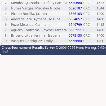
2
Mendez Quesada, Estefany Pamela
6530680
CRC
1533
3
Nunez Vargas, Medelyn Nicole
6526187
CRC
1544
4
Picado Bonilla, Jazmin
6566103
CRC
1400
5
Andrade Jara, Aythana De Dios
6554857
CRC
1400
6
Pozo Miranda, Camila
6549799
CRC
1415
7
Aguero Contreras, Reychel Tamara
6563511
CRC
1400
8
Briceno Little, Jennifer Isabella
6573150
CRC
1400
9
Vasquez Rodriguez, Emily
6556680
CRC
1400
Chess-Tournament-Results-Server
© 2006-2026 Heinz Herzog
, CMS-
tiráž