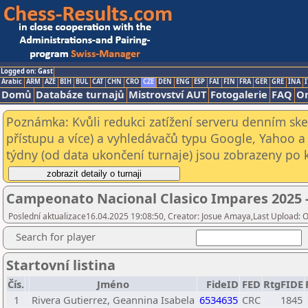
Logged on: Gast
Arabic
ARM
AZE
BIH
BUL
CAT
CHN
CRO
CZE
DEN
ENG
ESP
FAI
FIN
FRA
GER
GRE
INA
I
Domů
Databáze turnajů
Mistrovství AUT
Fotogalerie
FAQ
On
Poznámka: Kvůli redukci zatížení serveru denním s
přístupu a více) a vyhledávačů typu Google, Yahoo a 
týdny (od data ukončení turnaje) jsou zobrazeny po kl
Campeonato Nacional Clasico Impares 2025 
Poslední aktualizace16.04.2025 19:08:50, Creator: Josue Amaya,Last Upload: 
Search for player
Startovní listina
Čís.
Jméno
FideID
FED
RtgFIDE
1
Rivera Gutierrez, Geannina Isabela
6534635
CRC
1845