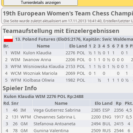
19th European Women's Team Chess Champi
Die Seite wurde zuletzt aktualisiert am 17.11.2013 16:41:40, Ersteller/Let
Teamaufstellung mit Einzelergebnissen
13. Poland Futures (EloDS:2176, Kapitän: Swic Waldemar 
Br.
Name
Elo
Land
1
2
3
4
5
6
7
8
9
P
1
WIM
Kulon Klaudia
2276
POL
½
1
½
0
1
1
0
1
2
WIM
Iwanow Anna
2206
POL
0
1
1
0
½
0
0
0
3
WFM
Wisniowska Klaudia
2153
POL
1
1
½
0
1
½
0
0
1
4
WCM
Wozniak Mariola
2069
POL
0
1
0
0
1
5
WFM
Kiolbasa Oliwia
1982
POL
½
1
1
1
0
½
Spieler Info
Kulon Klaudia WIM 2276 POL Rp:2488
Rd.
Snr
Name
Elo
Land
Rp
Pkt.
1
46
IM
Vega Gutierrez Sabrina
2385
ESP
2356
4,5
2
131
WFM
Chevannes Sabrina L
2200
ENG
1917
0,5
3
26
GM
Stefanova Antoaneta
2494
BUL
2415
4
4
78
GM
Gunina Valentina
2509
RUS
2544
6