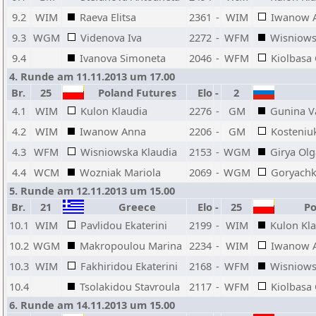
9.2
WIM
Raeva Elitsa
2361
-
WIM
Iwanow 
9.3
WGM
Videnova Iva
2272
-
WFM
Wisniows
9.4
Ivanova Simoneta
2046
-
WFM
Kiolbasa 
4. Runde am 11.11.2013 um 17.00
Br.
25
Poland Futures
Elo
-
2
4.1
WIM
Kulon Klaudia
2276
-
GM
Gunina V
4.2
WIM
Iwanow Anna
2206
-
GM
Kosteniu
4.3
WFM
Wisniowska Klaudia
2153
-
WGM
Girya Olg
4.4
WCM
Wozniak Mariola
2069
-
WGM
Goryachk
5. Runde am 12.11.2013 um 15.00
Br.
21
Greece
Elo
-
25
Po
10.1
WIM
Pavlidou Ekaterini
2199
-
WIM
Kulon Kl
10.2
WGM
Makropoulou Marina
2234
-
WIM
Iwanow 
10.3
WIM
Fakhiridou Ekaterini
2168
-
WFM
Wisniows
10.4
Tsolakidou Stavroula
2117
-
WFM
Kiolbasa 
6. Runde am 14.11.2013 um 15.00