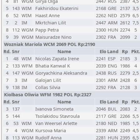
4
81
WGM
Girya Olga
2447
RUS
2387
4,5
5
143
WIM
Fakhiridou Ekaterini
2168
GRE
2137
3,5
6
52
WIM
Haast Anne
2262
NED
2579
6,5
7
2
IM
Mkrtchian Lilit
2447
ARM
2612
7,5
8
112
WGM
Papp Petra
2300
HUN
2274
5
9
39
WGM
Maisuradze Nino
2302
FRA
2099
2
Wozniak Mariola WCM 2069 POL Rp:2190
Rd.
Snr
Name
Elo
Land
Rp
Pkt.
1
48
WIM
Nicolas Zapata Irene
2241
ESP
2185
3
2
133
WFM
Bhatia Kanwal K
2039
ENG
1986
4
4
147
WGM
Goryachkina Aleksandra
2438
RUS
2279
2,5
7
3
IM
Galojan Lilit
2301
ARM
2428
6
9
138
IM
Collas Silvia
2292
FRA
2128
3
Kiolbasa Oliwia WFM 1982 POL Rp:2327
Rd.
Snr
Name
Elo
Land
Rp
Pkt.
3
137
Ivanova Simoneta
2046
BUL
2083
2
5
144
Tsolakidou Stavroula
2117
GRE
2266
5,5
6
53
WIM
Van Weersel Arlette
2180
NED
1985
1,5
7
4
WGM
Kursova Maria
2339
ARM
2249
4,5
8
113
WGM
Rudolf Anna
2281
HUN
2395
6,5