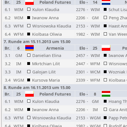
Br.
25
Poland Futures
Elo
-
14
N
6.1
WIM
Kulon Klaudia
2276
-
WIM
Schut Lis
6.2
WIM
Iwanow Anna
2206
-
GM
Peng Zha
6.3
WFM
Wisniowska Klaudia
2153
-
WIM
Haast An
6.4
WFM
Kiolbasa Oliwia
1982
-
WIM
Van Weers
7. Runde am 15.11.2013 um 15.00
Br.
6
Armenia
Elo
-
25
Po
3.1
GM
Danielian Elina
2457
-
WIM
Iwanow 
3.2
IM
Mkrtchian Lilit
2447
-
WFM
Wisniows
3.3
IM
Galojan Lilit
2301
-
WCM
Wozniak 
3.4
WGM
Kursova Maria
2339
-
WFM
Kiolbasa 
8. Runde am 16.11.2013 um 15.00
Br.
25
Poland Futures
Elo
-
8
6.1
WIM
Kulon Klaudia
2276
-
GM
Hoang Th
6.2
WIM
Iwanow Anna
2206
-
IM
Gara Ani
6.3
WFM
Wisniowska Klaudia
2153
-
WGM
Papp Pet
6.4
WFM
Kiolbasa Oliwia
1982
-
WGM
Rudolf A