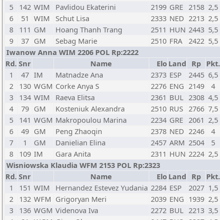
5
142
WIM
Pavlidou Ekaterini
2199
GRE
2158
2,5
6
51
WIM
Schut Lisa
2333
NED
2213
2,5
8
111
GM
Hoang Thanh Trang
2511
HUN
2443
5,5
9
37
GM
Sebag Marie
2510
FRA
2422
5,5
Iwanow Anna WIM 2206 POL Rp:2222
Rd.
Snr
Name
Elo
Land
Rp
Pkt.
1
47
IM
Matnadze Ana
2373
ESP
2445
6,5
2
130
WGM
Corke Anya S
2276
ENG
2149
4
3
134
WIM
Raeva Elitsa
2361
BUL
2308
4,5
4
79
GM
Kosteniuk Alexandra
2510
RUS
2766
7,5
5
141
WGM
Makropoulou Marina
2234
GRE
2061
2,5
6
49
GM
Peng Zhaoqin
2378
NED
2246
4
7
1
GM
Danielian Elina
2457
ARM
2504
5
8
109
IM
Gara Anita
2311
HUN
2224
2,5
Wisniowska Klaudia WFM 2153 POL Rp:2323
Rd.
Snr
Name
Elo
Land
Rp
Pkt.
1
151
WIM
Hernandez Estevez Yudania
2284
ESP
2027
1,5
2
132
WFM
Grigoryan Meri
2039
ENG
1939
2,5
3
136
WGM
Videnova Iva
2272
BUL
2213
3,5