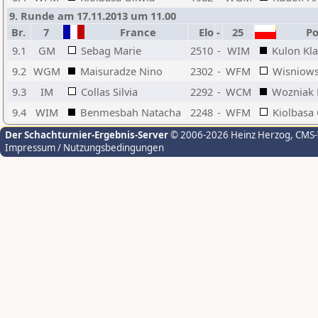
9. Runde am 17.11.2013 um 11.00
Br.
7
France
Elo
-
25
Po
9.1
GM
Sebag Marie
2510
-
WIM
Kulon Kl
9.2
WGM
Maisuradze Nino
2302
-
WFM
Wisniows
9.3
IM
Collas Silvia
2292
-
WCM
Wozniak 
9.4
WIM
Benmesbah Natacha
2248
-
WFM
Kiolbasa 
Der Schachturnier-Ergebnis-Server
© 2006-2026 Heinz Herzog
, CMS
Impressum / Nutzungsbedingungen