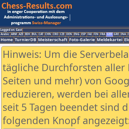
Logged on: Gast
Arabic
ARM
AZE
BIH
BUL
CAT
CHN
CRO
CZE
DEN
ENG
ESP
FAI
FIN
FRA
GER
GRE
INA
I
Home
TurnierDB
Meisterschaft
Foto-Galerie
Meldekartei
El
Hinweis: Um die Serverbel
tägliche Durchforsten aller 
Seiten und mehr) von Goog
reduzieren, werden bei alle
seit 5 Tagen beendet sind d
folgenden Knopf angezeigt