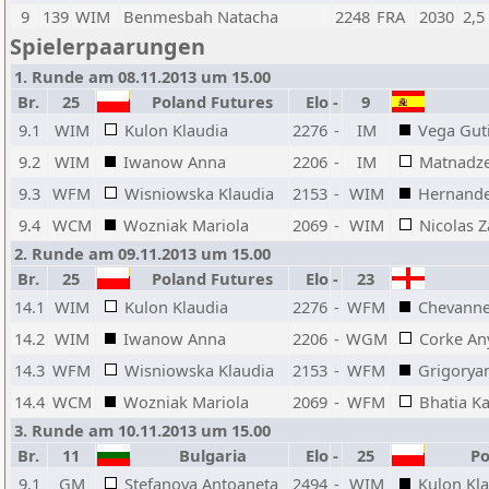
9
139
WIM
Benmesbah Natacha
2248
FRA
2030
2,5
Spielerpaarungen
1. Runde am 08.11.2013 um 15.00
Br.
25
Poland Futures
Elo
-
9
9.1
WIM
Kulon Klaudia
2276
-
IM
Vega Guti
9.2
WIM
Iwanow Anna
2206
-
IM
Matnadz
9.3
WFM
Wisniowska Klaudia
2153
-
WIM
Hernande
9.4
WCM
Wozniak Mariola
2069
-
WIM
Nicolas Z
2. Runde am 09.11.2013 um 15.00
Br.
25
Poland Futures
Elo
-
23
14.1
WIM
Kulon Klaudia
2276
-
WFM
Chevanne
14.2
WIM
Iwanow Anna
2206
-
WGM
Corke An
14.3
WFM
Wisniowska Klaudia
2153
-
WFM
Grigorya
14.4
WCM
Wozniak Mariola
2069
-
WFM
Bhatia K
3. Runde am 10.11.2013 um 15.00
Br.
11
Bulgaria
Elo
-
25
Po
9.1
GM
Stefanova Antoaneta
2494
-
WIM
Kulon Kl