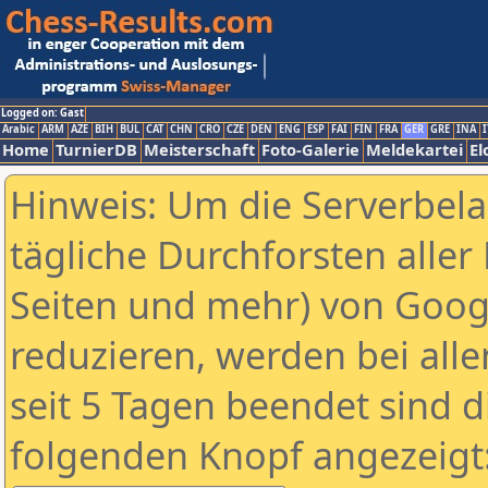
Logged on: Gast
Arabic
ARM
AZE
BIH
BUL
CAT
CHN
CRO
CZE
DEN
ENG
ESP
FAI
FIN
FRA
GER
GRE
INA
I
Home
TurnierDB
Meisterschaft
Foto-Galerie
Meldekartei
El
Hinweis: Um die Serverbel
tägliche Durchforsten aller 
Seiten und mehr) von Goog
reduzieren, werden bei alle
seit 5 Tagen beendet sind d
folgenden Knopf angezeigt