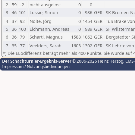
2
59
-2
nicht ausgelost
0
0
3
46
101
Lossie, Simon
0
986
GER
SK Bremen-N
4
37
92
Nolte, Jörg
0
1454
GER
TuS Brake von 
5
36
100
Eichmann, Andreas
0
989
GER
SF Wilstermar
6
36
79
Schartl, Magnus
1588
1062
GER
Bergstedter S
7
35
77
Veelders, Sarah
1603
1302
GER
SK Lehrte von 
*) Die ELodifferenz beträgt mehr als 400 Punkte. Sie wurde auf 
Der Schachturnier-Ergebnis-Server
© 2006-2026 Heinz Herzog
, CMS
Impressum / Nutzungsbedingungen