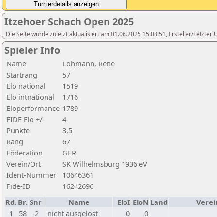
Itzehoer Schach Open 2025
Die Seite wurde zuletzt aktualisiert am 01.06.2025 15:08:51, Ersteller/Letzte
Spieler Info
Name
Lohmann, Rene
Startrang
57
Elo national
1519
Elo intnational
1716
Eloperformance
1789
FIDE Elo +/-
4
Punkte
3,5
Rang
67
Föderation
GER
Verein/Ort
SK Wilhelmsburg 1936 eV
Ident-Nummer
10646361
Fide-ID
16242696
Rd.
Br.
Snr
Name
EloI
EloN
Land
Verei
1
58
-2
nicht ausgelost
0
0