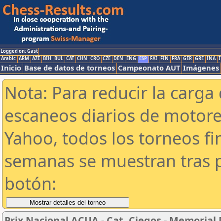
Logged on: Gast
Arabic
ARM
AZE
BIH
BUL
CAT
CHN
CRO
CZE
DEN
ENG
ESP
FAI
FIN
FRA
GER
GRE
INA
I
Inicio
Base de datos de torneos
Campeonato AUT
Imágenes
Nota: Para reducir la carga 
escaneos diarios de motor
Yahoo, todos los torneos f
semanas se muestran tras p
botón:
Prix Nacional ACUA - Cat. Ciegos - Memorial 