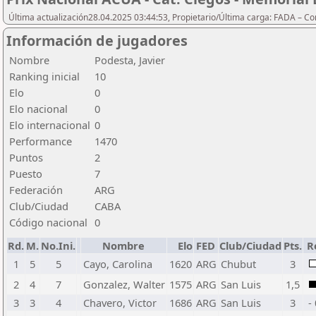
Última actualización28.04.2025 03:44:53, Propietario/Última carga: FADA – C
Información de jugadores
Nombre
Podesta, Javier
Ranking inicial
10
Elo
0
Elo nacional
0
Elo internacional
0
Performance
1470
Puntos
2
Puesto
7
Federación
ARG
Club/Ciudad
CABA
Código nacional
0
Rd.
M.
No.Ini.
Nombre
Elo
FED
Club/Ciudad
Pts.
R
1
5
5
Cayo, Carolina
1620
ARG
Chubut
3
2
4
7
Gonzalez, Walter
1575
ARG
San Luis
1,5
3
3
4
Chavero, Victor
1686
ARG
San Luis
3
-