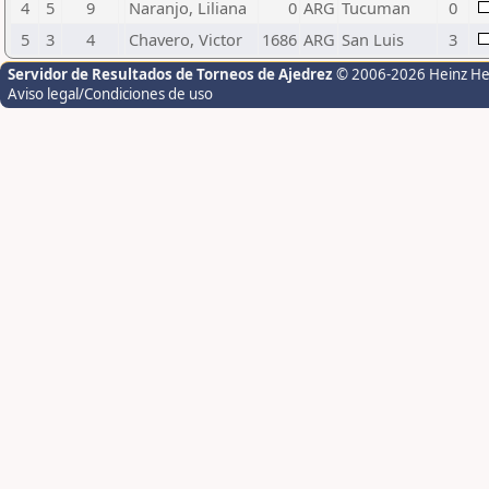
4
5
9
Naranjo, Liliana
0
ARG
Tucuman
0
5
3
4
Chavero, Victor
1686
ARG
San Luis
3
Servidor de Resultados de Torneos de Ajedrez
© 2006-2026 Heinz H
Aviso legal/Condiciones de uso