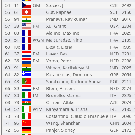
54
11
GM
Stocek, Jiri
CZE
2492
55
61
Gut, Raphael
SUI
2150
56
94
Pranava, Ravikumar
IND
2016
57
33
FM
Xu, Grant
USA
2304
58
88
Alaime, Maxime
FRA
2029
59
51
WGM
Maisuradze, Nino
FRA
2189
60
106
Destic, Elena
FRA
1939
61
37
FM
Haver, Bas
NED
2281
62
36
FM
Ypma, Peter
NED
2288
63
91
Vihaan, Karthikeya N
IND
2025
64
82
Karanikolas, Dimitrios
GRE
2054
65
48
Sarabando, Rodrigo Andias
POR
2211
66
39
FM
Blom, Vincent
NED
2274
67
30
IM
Brunello, Marina
ITA
2325
68
78
Orman, Attila
AZE
2074
69
52
WIM
Kanyamarala, Trisha
IRL
2185
70
73
Costantino, Claudio Emanuele
ITA
2096
71
96
Wang, Shanshan
CHN
2004
72
56
Panjer, Sidney
GER
2172