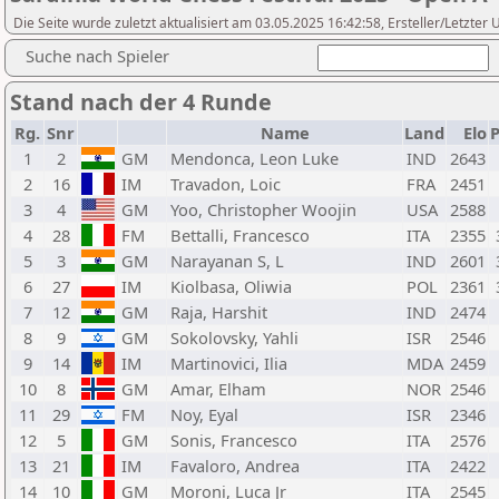
Die Seite wurde zuletzt aktualisiert am 03.05.2025 16:42:58, Ersteller/Letzter
Suche nach Spieler
Stand nach der 4 Runde
Rg.
Snr
Name
Land
Elo
P
1
2
GM
Mendonca, Leon Luke
IND
2643
2
16
IM
Travadon, Loic
FRA
2451
3
4
GM
Yoo, Christopher Woojin
USA
2588
4
28
FM
Bettalli, Francesco
ITA
2355
5
3
GM
Narayanan S, L
IND
2601
6
27
IM
Kiolbasa, Oliwia
POL
2361
7
12
GM
Raja, Harshit
IND
2474
8
9
GM
Sokolovsky, Yahli
ISR
2546
9
14
IM
Martinovici, Ilia
MDA
2459
10
8
GM
Amar, Elham
NOR
2546
11
29
FM
Noy, Eyal
ISR
2346
12
5
GM
Sonis, Francesco
ITA
2576
13
21
IM
Favaloro, Andrea
ITA
2422
14
10
GM
Moroni, Luca Jr
ITA
2545