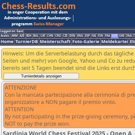
Logged on: Gast
Arabic
ARM
AZE
BIH
BUL
CAT
CHN
CRO
CZE
DEN
ENG
ESP
FAI
FIN
FRA
GER
GRE
INA
I
Home
TurnierDB
Meisterschaft
Foto-Galerie
Meldekartei
El
Hinweis: Um die Serverbelastung durch das tägliche D
Seiten und mehr) von Google, Yahoo und Co zu reduz
bereits seit 5 Tagen beendet sind die Links erst dur
ATTENZIONE
Con la mancata partecipazione alla cerimonia di pre
organizzatore a NON pagare il premio vinto.
ATTENTION
By not participating in the prize-giving ceremony, 
NOT to pay the prize won.
Sardinia World Chess Festival 2025 - Open A