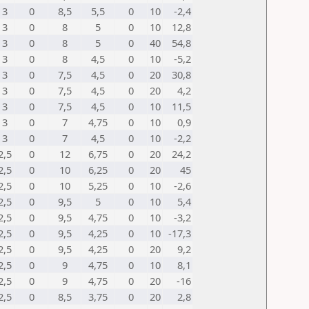
3
0
8,5
5,5
0
10
-2,4
3
0
8
5
0
10
12,8
3
0
8
5
0
40
54,8
3
0
8
4,5
0
10
-5,2
3
0
7,5
4,5
0
20
30,8
3
0
7,5
4,5
0
20
4,2
3
0
7,5
4,5
0
10
11,5
3
0
7
4,75
0
10
0,9
3
0
7
4,5
0
10
-2,2
2,5
0
12
6,75
0
20
24,2
2,5
0
10
6,25
0
20
45
2,5
0
10
5,25
0
10
-2,6
2,5
0
9,5
5
0
10
5,4
2,5
0
9,5
4,75
0
10
-3,2
2,5
0
9,5
4,25
0
10
-17,3
2,5
0
9,5
4,25
0
20
9,2
2,5
0
9
4,75
0
10
8,1
2,5
0
9
4,75
0
20
-16
2,5
0
8,5
3,75
0
20
2,8