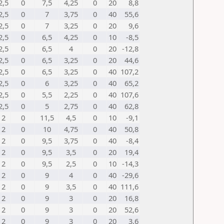
2,5
0
7,5
4,25
0
20
8,8
2,5
0
7
3,75
0
40
55,6
2,5
0
7
3,25
0
20
9,6
2,5
0
6,5
4,25
0
10
-8,5
2,5
0
6,5
4
0
20
-12,8
2,5
0
6,5
3,25
0
20
44,6
2,5
0
6,5
3,25
0
40
107,2
2,5
0
6
3,25
0
40
65,2
2,5
0
5,5
2,25
0
40
107,6
2,5
0
5
2,75
0
40
62,8
2
0
11,5
4,5
0
10
-9,1
2
0
10
4,75
0
40
50,8
2
0
9,5
3,75
0
40
-8,4
2
0
9,5
3,5
0
20
19,4
2
0
9,5
2,5
0
10
-14,3
2
0
9
4
0
40
-29,6
2
0
9
3,5
0
40
111,6
2
0
9
3
0
20
16,8
2
0
9
3
0
20
52,6
2
0
9
3
0
20
3,6