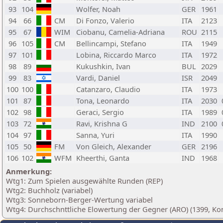
93
104
Wolfer, Noah
GER
1961
94
66
CM
Di Fonzo, Valerio
ITA
2123
95
67
WIM
Ciobanu, Camelia-Adriana
ROU
2115
96
105
CM
Bellincampi, Stefano
ITA
1949
97
101
Lobina, Riccardo Marco
ITA
1972
98
89
Kukushkin, Ivan
BUL
2029
99
83
Vardi, Daniel
ISR
2049
100
100
Catanzaro, Claudio
ITA
1973
101
87
Tona, Leonardo
ITA
2030
102
98
Geraci, Sergio
ITA
1989
103
72
Ravi, Krishna G
IND
2100
104
97
Sanna, Yuri
ITA
1990
105
50
FM
Von Gleich, Alexander
GER
2196
106
102
WFM
Kheerthi, Ganta
IND
1968
Anmerkung:
Wtg1: Zum Spielen ausgewählte Runden (REP)
Wtg2: Buchholz (variabel)
Wtg3: Sonneborn-Berger-Wertung variabel
Wtg4: Durchschnttliche Elowertung der Gegner (ARO) (1399, Kon