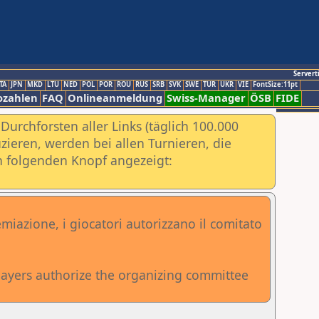
Servert
TA
JPN
MKD
LTU
NED
POL
POR
ROU
RUS
SRB
SVK
SWE
TUR
UKR
VIE
FontSize:11pt
ozahlen
FAQ
Onlineanmeldung
Swiss-Manager
ÖSB
FIDE
urchforsten aller Links (täglich 100.000
ieren, werden bei allen Turnieren, die
ch folgenden Knopf angezeigt:
miazione, i giocatori autorizzano il comitato
players authorize the organizing committee