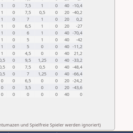
1
0
7,5
1
0
40
-10,4
1
0
7,5
0,5
0
20
-40,2
1
0
7
1
0
20
0,2
1
0
6,5
1
0
20
-27
1
0
6
1
0
40
-70,4
1
0
5
1
0
40
-42
1
0
5
0
0
40
-11,2
1
0
4,5
0
0
40
21,2
0,5
0
9,5
1,25
0
40
-33,2
0,5
0
7,5
0,5
0
40
-48,4
0,5
0
7
1,25
0
40
-66,4
0
0
6,5
0
0
20
-24,2
0
0
3,5
0
0
20
-43,6
0
0
0
0
0
40
0
tumazen und Spielfreie Spieler werden ignoriert)