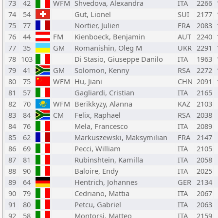
73
42
WFM
Shvedova, Alexandra
ITA
2266
74
54
Gut, Lionel
SUI
2177
75
77
Nortier, Julien
FRA
2083
76
44
FM
Kienboeck, Benjamin
AUT
2240
77
35
GM
Romanishin, Oleg M
UKR
2291
78
103
Di Stasio, Giuseppe Danilo
ITA
1963
79
41
GM
Solomon, Kenny
RSA
2272
80
75
WFM
Hu, Jiani
CHN
2091
81
57
Gagliardi, Cristian
ITA
2165
82
70
WFM
Berikkyzy, Alanna
KAZ
2103
83
84
CM
Felix, Raphael
RSA
2038
84
76
Mela, Francesco
ITA
2089
85
62
Markuszewski, Maksymilian
FRA
2147
86
69
Pecci, William
ITA
2105
87
81
Rubinshtein, Kamilla
ITA
2058
88
90
Baloire, Endy
ITA
2025
89
64
Hentrich, Johannes
GER
2134
90
79
Cedriano, Mattia
ITA
2067
91
80
Petcu, Gabriel
ITA
2063
92
58
Montorsi, Matteo
ITA
2159