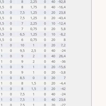
1,5
0
8
2,25
0
40
-92,8
1,5
0
8
1,75
0
40
-16,4
1,5
0
7,5
1,25
0
20
23,8
1,5
0
7,5
1,25
0
20
-43,4
1,5
0
7
2,25
0
10
-12,4
1,5
0
7
0,75
0
20
5,8
1,5
0
6,5
1,25
0
10
-8,2
1,5
0
6
0,75
0
20
8
1
0
10
1
0
20
7,2
1
0
9,5
2,5
0
40
-24
1
0
9
2
0
40
26,4
1
0
9
2
0
40
-36
1
0
9
1
0
20
-15,6
1
0
9
1
0
20
-3,8
1
0
8,5
0
0
20
7
1
0
8
1,5
0
20
-4,4
1
0
8
1,5
0
20
-42
1
0
7,5
1
0
40
-24
1
0
7,5
1
0
40
23,6
1
0
7,5
1
0
20
-27