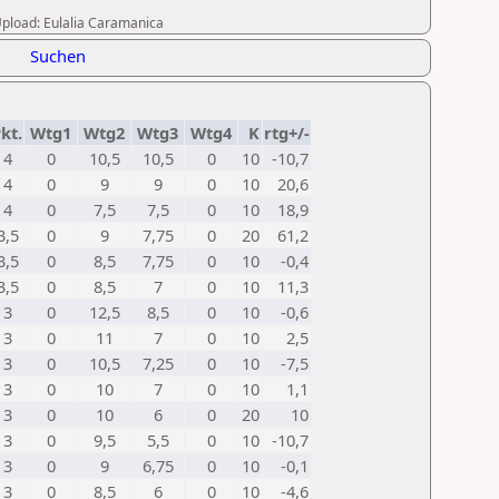
 Upload: Eulalia Caramanica
Suchen
kt.
Wtg1
Wtg2
Wtg3
Wtg4
K
rtg+/-
4
0
10,5
10,5
0
10
-10,7
4
0
9
9
0
10
20,6
4
0
7,5
7,5
0
10
18,9
3,5
0
9
7,75
0
20
61,2
3,5
0
8,5
7,75
0
10
-0,4
3,5
0
8,5
7
0
10
11,3
3
0
12,5
8,5
0
10
-0,6
3
0
11
7
0
10
2,5
3
0
10,5
7,25
0
10
-7,5
3
0
10
7
0
10
1,1
3
0
10
6
0
20
10
3
0
9,5
5,5
0
10
-10,7
3
0
9
6,75
0
10
-0,1
3
0
8,5
6
0
10
-4,6