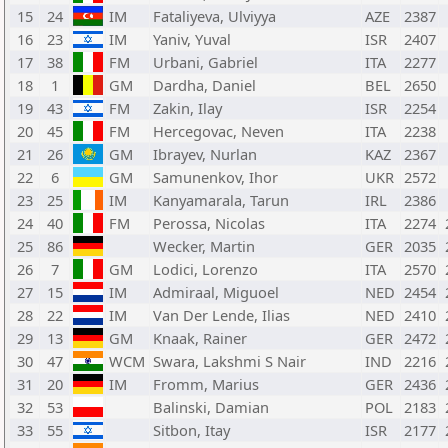
15
24
IM
Fataliyeva, Ulviyya
AZE
2387
16
23
IM
Yaniv, Yuval
ISR
2407
17
38
FM
Urbani, Gabriel
ITA
2277
18
1
GM
Dardha, Daniel
BEL
2650
19
43
FM
Zakin, Ilay
ISR
2254
20
45
FM
Hercegovac, Neven
ITA
2238
21
26
GM
Ibrayev, Nurlan
KAZ
2367
22
6
GM
Samunenkov, Ihor
UKR
2572
23
25
IM
Kanyamarala, Tarun
IRL
2386
24
40
FM
Perossa, Nicolas
ITA
2274
25
86
Wecker, Martin
GER
2035
26
7
GM
Lodici, Lorenzo
ITA
2570
27
15
IM
Admiraal, Miguoel
NED
2454
28
22
IM
Van Der Lende, Ilias
NED
2410
29
13
GM
Knaak, Rainer
GER
2472
30
47
WCM
Swara, Lakshmi S Nair
IND
2216
31
20
IM
Fromm, Marius
GER
2436
32
53
Balinski, Damian
POL
2183
33
55
Sitbon, Itay
ISR
2177