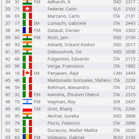
34
31
FM
Adharsh, K
IND
2317
35
71
Federer, Colin
SUI
2103
36
65
Marzano, Carlo
ITA
2131
37
17
IM
Lumachi, Gabriele
ITA
2443
38
34
FM
Dalaud, Dorian
FRA
2303
39
60
FM
Rosh, Jain
IND
2150
40
93
Advaitt, Srikant Koduri
IND
2017
41
85
Deboushnik, De
IND
2038
42
68
Fulgentini, Edoardo
ITA
2113
43
99
Verga, Francesco
ITA
1982
44
18
IM
Panjwani, Raja
CAN
2443
45
46
Maldonado Gonzales, Stefano
ITA
2228
46
59
Beliman, Alexandro
ITA
2152
47
32
FM
Kalosha, Zhiulien Oleksii
ITA
2315
48
19
FM
Vagman, Roy
ISR
2437
49
49
CM
Grot, Blazej
POL
2206
50
95
Akshat, Sureka
IND
2009
51
74
Floris, Federico
ITA
2096
52
92
Duraccio, Walter Mattia
ITA
2020
53
63
FM
Voiteanu, Gabriel
ROU
2143