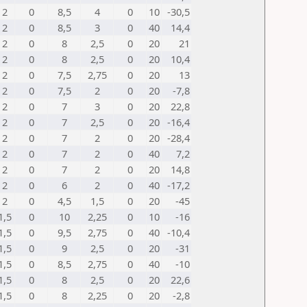
2
0
8,5
4
0
10
-30,5
2
0
8,5
3
0
40
14,4
2
0
8
2,5
0
20
21
2
0
8
2,5
0
20
10,4
2
0
7,5
2,75
0
20
13
2
0
7,5
2
0
20
-7,8
2
0
7
3
0
20
22,8
2
0
7
2,5
0
20
-16,4
2
0
7
2
0
20
-28,4
2
0
7
2
0
40
7,2
2
0
7
2
0
20
14,8
2
0
6
2
0
40
-17,2
2
0
4,5
1,5
0
20
-45
1,5
0
10
2,25
0
10
-16
1,5
0
9,5
2,75
0
40
-10,4
1,5
0
9
2,5
0
20
-31
1,5
0
8,5
2,75
0
40
-10
1,5
0
8
2,5
0
20
22,6
1,5
0
8
2,25
0
20
-2,8