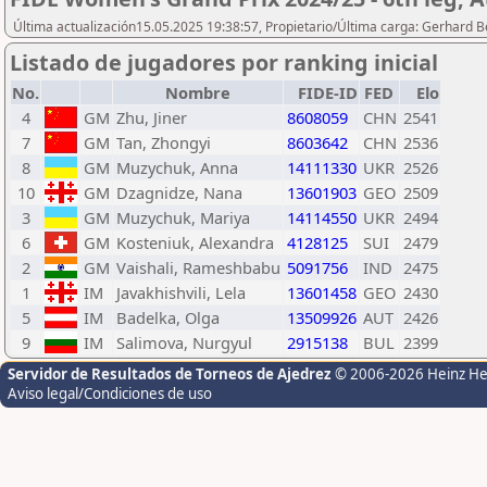
Última actualización15.05.2025 19:38:57, Propietario/Última carga: Gerhard B
Listado de jugadores por ranking inicial
No.
Nombre
FIDE-ID
FED
Elo
4
GM
Zhu, Jiner
8608059
CHN
2541
7
GM
Tan, Zhongyi
8603642
CHN
2536
8
GM
Muzychuk, Anna
14111330
UKR
2526
10
GM
Dzagnidze, Nana
13601903
GEO
2509
3
GM
Muzychuk, Mariya
14114550
UKR
2494
6
GM
Kosteniuk, Alexandra
4128125
SUI
2479
2
GM
Vaishali, Rameshbabu
5091756
IND
2475
1
IM
Javakhishvili, Lela
13601458
GEO
2430
5
IM
Badelka, Olga
13509926
AUT
2426
9
IM
Salimova, Nurgyul
2915138
BUL
2399
Servidor de Resultados de Torneos de Ajedrez
© 2006-2026 Heinz H
Aviso legal/Condiciones de uso