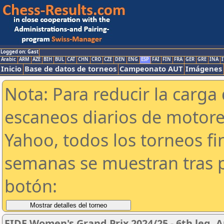
Logged on: Gast
Arabic
ARM
AZE
BIH
BUL
CAT
CHN
CRO
CZE
DEN
ENG
ESP
FAI
FIN
FRA
GER
GRE
INA
I
Inicio
Base de datos de torneos
Campeonato AUT
Imágenes
Nota: Para reducir la carga 
escaneos diarios de motor
Yahoo, todos los torneos f
semanas se muestran tras p
botón:
FIDE Women's Grand Prix 2024/25 - 6th leg, A