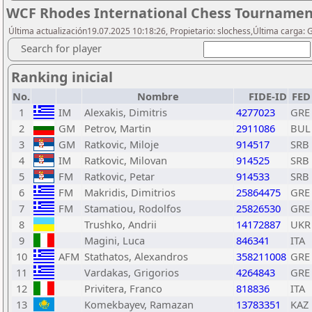
WCF Rhodes International Chess Tournamen
Última actualización19.07.2025 10:18:26, Propietario: slochess,Última carga:
Search for player
Ranking inicial
No.
Nombre
FIDE-ID
FED
1
IM
Alexakis, Dimitris
4277023
GRE
2
GM
Petrov, Martin
2911086
BUL
3
GM
Ratkovic, Miloje
914517
SRB
4
IM
Ratkovic, Milovan
914525
SRB
5
FM
Ratkovic, Petar
914533
SRB
6
FM
Makridis, Dimitrios
25864475
GRE
7
FM
Stamatiou, Rodolfos
25826530
GRE
8
Trushko, Andrii
14172887
UKR
9
Magini, Luca
846341
ITA
10
AFM
Stathatos, Alexandros
358211008
GRE
11
Vardakas, Grigorios
4264843
GRE
12
Privitera, Franco
818836
ITA
13
Komekbayev, Ramazan
13783351
KAZ