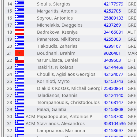
14
Sioulis, Stergios
42177979
GRE
15
Margaritis, Antonis
4252705
GRE
16
Spyrou, Antonios
25889133
GRE
17
Michelakis, Evaggelos
4237269
GRE
18
Badrakova, Kseniya
34166081
AUT
19
Panaretos, Nikiforos
4255003
GRE
20
Tiakoudis, Zaharias
4299167
GRE
21
Boudnani, Brahim
9026401
MAR
22
Yarur Elsaca, Daniel
3409503
CHI
23
Tsakiris, Nikolaos
42144469
GRE
24
Choullis, Agisilaos Georgios
42124077
GRE
25
Korinioti, Myrto
42153743
GRE
26
Diakidis Kostas, Michail Georgi
25830864
GRE
27
Taladianos, Ioannis
42124140
GRE
28
Tsompanoudis, Christodoulos
42168147
GRE
29
Palazi, Galatia
42153808
GRE
30
ACM
Papadopoulos, Antonios P
42153700
GRE
31
ACM
Stavrianos, Alexandros
358104536
GRE
32
Lamprianou, Marianna
42153697
GRE