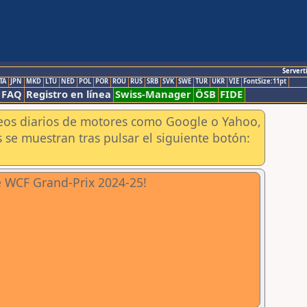
Servert
TA
JPN
MKD
LTU
NED
POL
POR
ROU
RUS
SRB
SVK
SWE
TUR
UKR
VIE
FontSize:11pt
FAQ
Registro en línea
Swiss-Manager
ÖSB
FIDE
aneos diarios de motores como Google o Yahoo,
 se muestran tras pulsar el siguiente botón:
e WCF Grand-Prix 2024-25!