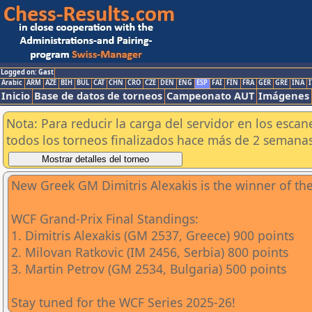
Logged on: Gast
Arabic
ARM
AZE
BIH
BUL
CAT
CHN
CRO
CZE
DEN
ENG
ESP
FAI
FIN
FRA
GER
GRE
INA
I
Inicio
Base de datos de torneos
Campeonato AUT
Imágenes
Nota: Para reducir la carga del servidor en los esc
todos los torneos finalizados hace más de 2 semanas
New Greek GM Dimitris Alexakis is the winner of th
WCF Grand-Prix Final Standings:
1. Dimitris Alexakis (GM 2537, Greece) 900 points
2. Milovan Ratkovic (IM 2456, Serbia) 800 points
3. Martin Petrov (GM 2534, Bulgaria) 500 points
Stay tuned for the WCF Series 2025-26!