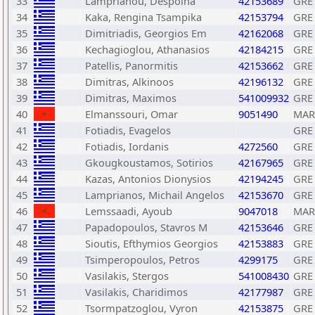
33
Lamprianou, Despoina
42153689
GRE
34
Kaka, Rengina Tsampika
42153794
GRE
35
Dimitriadis, Georgios Em
42162068
GRE
36
Kechagioglou, Athanasios
42184215
GRE
37
Patellis, Panormitis
42153662
GRE
38
Dimitras, Alkinoos
42196132
GRE
39
Dimitras, Maximos
541009932
GRE
40
Elmanssouri, Omar
9051490
MAR
41
Fotiadis, Evagelos
GRE
42
Fotiadis, Iordanis
4272560
GRE
43
Gkougkoustamos, Sotirios
42167965
GRE
44
Kazas, Antonios Dionysios
42194245
GRE
45
Lamprianos, Michail Angelos
42153670
GRE
46
Lemssaadi, Ayoub
9047018
MAR
47
Papadopoulos, Stavros M
42153646
GRE
48
Sioutis, Efthymios Georgios
42153883
GRE
49
Tsimperopoulos, Petros
4299175
GRE
50
Vasilakis, Stergos
541008430
GRE
51
Vasilakis, Charidimos
42177987
GRE
52
Tsormpatzoglou, Vyron
42153875
GRE