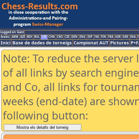
Logged on: Gast
Arabic
ARM
AZE
BIH
BUL
CAT
CHN
CRO
CZE
DEN
ENG
ESP
FAI
FIN
FRA
GER
GRE
INA
I
Inici
Base de dades de torneigs
Campionat AUT
Pictures
P+F
Note: To reduce the server 
of all links by search engin
and Co, all links for tourn
weeks (end-date) are shown 
following button: