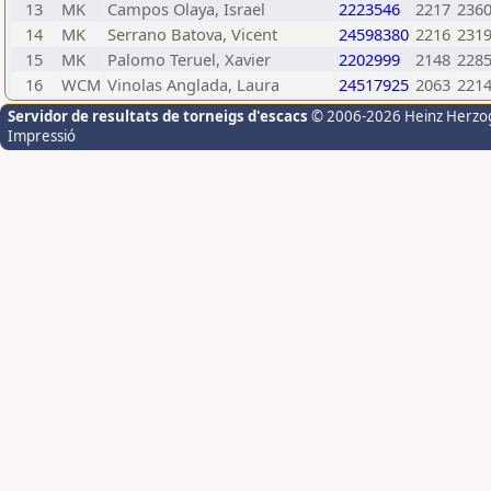
13
MK
Campos Olaya, Israel
2223546
2217
236
14
MK
Serrano Batova, Vicent
24598380
2216
231
15
MK
Palomo Teruel, Xavier
2202999
2148
228
16
WCM
Vinolas Anglada, Laura
24517925
2063
221
Servidor de resultats de torneigs d'escacs
© 2006-2026 Heinz Herzo
Impressió