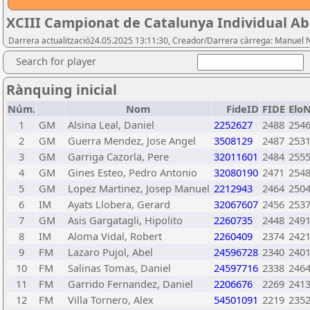
XCIII Campionat de Catalunya Individual Ab
Darrera actualització24.05.2025 13:11:30, Creador/Darrera càrrega: Manuel 
Search for player
Rànquing inicial
Núm.
Nom
FideID
FIDE
Elo
1
GM
Alsina Leal, Daniel
2252627
2488
254
2
GM
Guerra Mendez, Jose Angel
3508129
2487
253
3
GM
Garriga Cazorla, Pere
32011601
2484
255
4
GM
Gines Esteo, Pedro Antonio
32080190
2471
254
5
GM
Lopez Martinez, Josep Manuel
2212943
2464
250
6
IM
Ayats Llobera, Gerard
32067607
2456
253
7
GM
Asis Gargatagli, Hipolito
2260735
2448
249
8
IM
Aloma Vidal, Robert
2260409
2374
242
9
FM
Lazaro Pujol, Abel
24596728
2340
240
10
FM
Salinas Tomas, Daniel
24597716
2338
246
11
FM
Garrido Fernandez, Daniel
2206676
2269
241
12
FM
Villa Tornero, Alex
54501091
2219
235