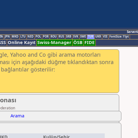
Servert
TA
JPN
MKD
LTU
NED
POL
POR
ROU
RUS
SRB
SVK
SWE
TUR
UKR
VIE
FontSize:11pt
SSS
Online Kayıt
Swiss-Manager
ÖSB
FIDE
ogle, Yahoo and Co gibi arama motorları
ası için aşağıdaki düğme tıklandıktan sonra
bağlantılar gösterilir:
yonası
ederation
Arama
UKD
Kulüp/Şehir