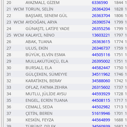
20
AYAZMALI, GİZEM
6336590
1844
1
21
WCM
TORUN, SELİN
26364204
1828
1
22
BAŞSARI, SENEM GÜL
26363704
1806
1
23
WCM
AYDOĞAN, ARYA
26390574
1799
1
24
GÜNAŞTI, LATİFE YADE
26355256
1799
1
25
WCM
KALAYCI, NİNO
13603221
1797
1
26
ABAK, TUANA
26363615
1774
1
27
ULUS, EKİN
26346737
1759
1
28
BÜYÜK, ELVİN ESMA
44505116
1751
1
29
MULLAKÜTÜKÇÜ, ELA
26395002
1751
1
30
BURSALI, ELA
44582447
1750
1
31
GÜLÇEKEN, SÜMEYYE
34511962
1746
1
32
KARATİKEN, BERAY
34588060
1742
1
33
OFLAZ, FATMA ZEHRA
26315602
1737
1
34
MUTLU, JÜLİDE AYSU
44593929
1728
1
35
ENGEL, ECRİN TUANA
44508115
1717
1
36
CEMALİ, SEDA
44502982
1713
1
37
ÇETİN, BEREN
51619946
1701
1
38
KESKİN, FEYZA
44564899
1688
1
39
TÜRÜNZ, DİLEK
34560939
1682
1