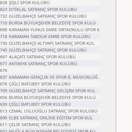
828
ŞİŞLİ SPOR KULÜBÜ
823
İSTİKLAL SATRANÇ SPOR KULÜBÜ
732
GÜZELBAHÇE SATRANÇ SPOR KULÜBÜ
710
BURSA BÜYÜKŞEHİR BELEDİYE SPOR KULÜ
698
KARAMAN YUNUS EMRE ORTAOKULU SPOR K
718
KARAMAN TABDUK EMRE SPOR KULÜBÜ
730
GÜZELBAHÇE ALTYAPI SATRANÇ SPOR KUL
745
GÜZELBAHÇE SATRANÇ SPOR KULÜBÜ
697
ALAÇATI SATRANÇ SPOR KULÜBÜ
671
ANTAKYA SATRANÇ SPOR KULÜBÜ
676
637
KARAMAN GENÇLİK VE SPOR İL MÜDÜRLÜĞ
678
ÇİĞLİ BATUBEY SPOR KULÜBÜ
709
GÜZELBAHÇE SATRANÇ GELİŞİM SPOR KUL
656
BURSA BÜYÜKŞEHİR BELEDİYE SPOR KULÜ
639
ÇİĞLİ BATUBEY SPOR KULÜBÜ
613
CEMAL USLUOĞLU SATRANÇ SPOR KULÜBÜ
690
ELBE SATRANÇ ONLİNE EĞİTİM SPOR KUL
611
ÇELİK SATRANÇ SPOR KULÜBÜ
652
MUĞLA BÜYÜKŞEHİR BELEDİYESİ SPOR KU