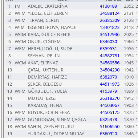
1
IM
ATALIK, EKATERİNA
4130189
2352
2
2
WFM
YILDIZ, ELİF ZEREN
34588124
2131
1
3
WFM
TIRPAN, CEREN
26385309
2128
1
4
WIM
İSGENDEROVA, HAYALE
13401823
2118
2
5
WCM
KARA, GÜLCE NEHİR
34517936
2025
1
6
WCM
ONUR, ÇİĞDEM
6346030
1966
1
7
WFM
HEREKLİOĞLU, SUDE
6359531
1956
1
8
SEYHAN, PELİN
44582781
1954
1
9
WCM
AKAT, ELİFNAZ
34560556
1945
1
10
ÇATAL, UKTENUR
34504290
1942
1
11
DEMİRTAŞ, HAFİZE
6382070
1910
1
12
ŞEKER, BİLGESU
44511973
1926
1
13
WFM
GÖKBULUT, YULIA
4153979
1899
1
14
MUTLU, EZGİ
26318270
1912
1
15
KARADAŞ, HENA
44503067
1903
1
16
WFM
BÜYÜK, ECRİN EFSA
44505175
1875
1
17
WFM
GÜNDOĞAN, SİNEM ÇAĞLA
6325378
1870
1
18
WCM
ŞAHİN, ZEYNEP DURU
51606550
1860
1
19
YURDAKUL, DİDEM NURAY
6360920
1846
1