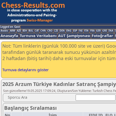
Logged on: Gast
Arabic
ARM
AZE
BIH
BUL
CAT
CHN
CRO
CZE
DEN
ENG
ESP
FAI
FIN
FRA
GER
GRE
INA
I
Anasayfa
Turnuva Veritabanı
AUT Şampiyonası
Fotoğraflar
Not: Tüm linklerin (günlük 100.000 site ve üzeri) Go
tarafından günlük taranarak sunucu yükünün azaltılm
2 haftadan (bitiş tarihi) daha eski turnuvalar için tüm 
Turnuva detaylarını göster
2025 Arzum Türkiye Kadınlar Satranç Şampi
Son güncelleme19.05.2025 17:09:24, Oluşturan/Son Yükleme: Turkish Chess F
Sporcu Ara
Başlangıç Sıralaması
No.
İsim
FIDE ID
ELO