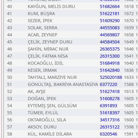
40
KAYĞUN, MELİS DURU
51682664
1618
1
41
KUM, BÜŞRA
51622181
1672
1
42
SEZER, İPEK
51609290
1670
1
43
SOLAK, SERRA
44555083
1659
1
44
ACAR, ZEYNEP
44569807
1658
1
45
ÇELİK, ZEYNEP DURU
44584504
1649
1
46
ŞAHİN, MİRAC NUR
26365375
1646
1
47
ÇELİK, FATMA NİSA
26315300
1641
1
48
KOCAOĞLU, İDİL
51684918
1640
1
49
KESER, IRMAK
51642840
1636
1
50
TAHTALI, MARZİYE NUR
525020188
1633
1
51
GÖNÜLTAŞ, BAKRİYA ANASTASİYA
6377220
1588
1
52
AK, AYŞE
51627418
1613
1
53
DOĞAN, İPEK
51608278
1605
1
54
EYTEMİŞ ŞEN, GÜLSÜM
6391893
1605
1
55
TÜMER, EYLÜL
51618397
1605
1
56
OKTAROĞLU, SILA
34517316
1600
1
57
AKSOY, DURU
26315122
1598
1
58
KÜL, KAMİLE DİLARA
6320546
1591
1