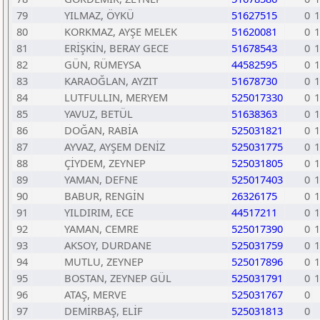
79
YILMAZ, ÖYKÜ
51627515
0
1
80
KORKMAZ, AYŞE MELEK
51620081
0
1
81
ERİŞKİN, BERAY GECE
51678543
0
1
82
GÜN, RÜMEYSA
44582595
0
1
83
KARAOĞLAN, AYZIT
51678730
0
1
84
LUTFULLIN, MERYEM
525017330
0
1
85
YAVUZ, BETÜL
51638363
0
1
86
DOĞAN, RABİA
525031821
0
1
87
AYVAZ, AYŞEM DENİZ
525031775
0
1
88
ÇİYDEM, ZEYNEP
525031805
0
1
89
YAMAN, DEFNE
525017403
0
1
90
BABUR, RENGİN
26326175
0
1
91
YILDIRIM, ECE
44517211
0
1
92
YAMAN, CEMRE
525017390
0
1
93
AKSOY, DURDANE
525031759
0
1
94
MUTLU, ZEYNEP
525017896
0
1
95
BOSTAN, ZEYNEP GÜL
525031791
0
1
96
ATAŞ, MERVE
525031767
0
97
DEMİRBAŞ, ELİF
525031813
0