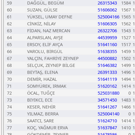
59
DAĞGÜL, BEGÜM
26315343
1584
1
60
SUZAN, GÜLSE
51606062
1567
1
61
YÜKSEL, UMAY DEFNE
525004166
1565
1
62
CİNKİZ, NİLAY
51606305
1562
1
63
FİDAN, NAZ MERCAN
26322706
1543
1
64
ALPARSLAN, AYŞE
44539959
1527
1
65
ERSOY, ELİF AYÇA
51641160
1517
1
66
VAROLU, BİRGÜL
51638355
1459
1
67
YALÇIN, FAHRİYE ZEYNEP
44500882
1502
1
68
SELÇUK, ZEYNEP BİLGE
51646382
1499
1
69
BEYTAŞ, ELENA
26391333
1496
1
70
DEMİR, HAZAL
51641119
1494
1
71
SOMYÜREK, IRMAK
51620162
1414
1
72
ÖCAL, TUĞÇE
525031880
0
1
73
BIYIKCI, ECE
34571450
1483
1
74
KESER, NEHİR
51641267
1466
1
75
YILMAZ, BERRA
525004140
0
1
76
SAATCI, SARE
51624710
1414
1
77
KOÇ, YAĞMUR ERVA
51637847
1410
1
78
GÖKDEMİR, ZEYNEP
51678586
0
1