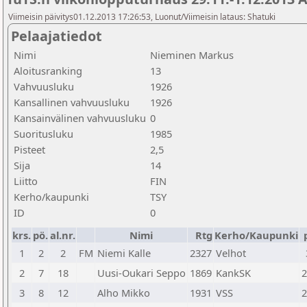
Viimeisin päivitys01.12.2013 17:26:53, Luonut/Viimeisin lataus: Shatuki
Pelaajatiedot
Nimi
Nieminen Markus
Aloitusranking
13
Vahvuusluku
1926
Kansallinen vahvuusluku
1926
Kansainvälinen vahvuusluku
0
Suoritusluku
1985
Pisteet
2,5
Sija
14
Liitto
FIN
Kerho/kaupunki
TSY
ID
0
krs.
pö.
al.nr.
Nimi
Rtg
Kerho/Kaupunki
1
2
2
FM
Niemi Kalle
2327
Velhot
2
7
18
Uusi-Oukari Seppo
1869
KankSK
2
3
8
12
Alho Mikko
1931
VSS
2