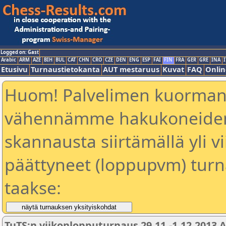
Logged on: Gast
Arabic
ARM
AZE
BIH
BUL
CAT
CHN
CRO
CZE
DEN
ENG
ESP
FAI
FIN
FRA
GER
GRE
INA
I
Etusivu
Turnaustietokanta
AUT mestaruus
Kuvat
FAQ
Onlin
Huom! Palvelimen kuorman
vähennämme hakukoneiden 
skannausta siirtämällä yli vi
päättyneet (loppupvm) turn
taakse:
TuTS:n viikonlopputurnaus 29.11.-1.12.2013 