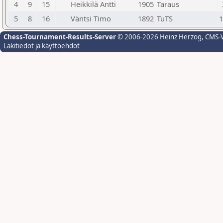
4
9
15
Heikkilä Antti
1905
Taraus
5
8
16
Väntsi Timo
1892
TuTS
1
Chess-Tournament-Results-Server
© 2006-2026 Heinz Herzog
, CMS-
Lakitiedot ja käyttöehdot