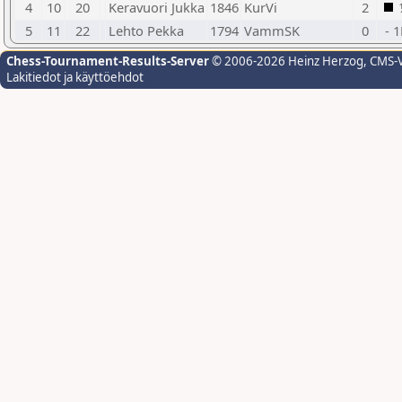
4
10
20
Keravuori Jukka
1846
KurVi
2
5
11
22
Lehto Pekka
1794
VammSK
0
- 
Chess-Tournament-Results-Server
© 2006-2026 Heinz Herzog
, CMS-
Lakitiedot ja käyttöehdot