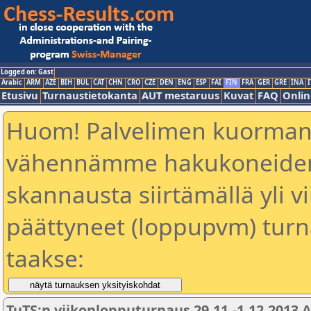
Logged on: Gast
Arabic
ARM
AZE
BIH
BUL
CAT
CHN
CRO
CZE
DEN
ENG
ESP
FAI
FIN
FRA
GER
GRE
INA
I
Etusivu
Turnaustietokanta
AUT mestaruus
Kuvat
FAQ
Onlin
Huom! Palvelimen kuorman
vähennämme hakukoneiden 
skannausta siirtämällä yli vi
päättyneet (loppupvm) turn
taakse:
TuTS:n viikonlopputurnaus 29.11.-1.12.2013 