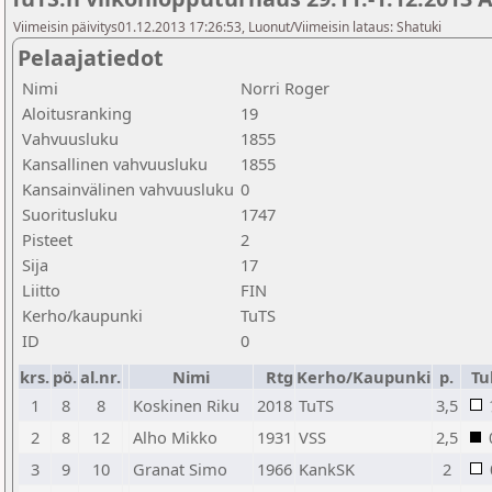
Viimeisin päivitys01.12.2013 17:26:53, Luonut/Viimeisin lataus: Shatuki
Pelaajatiedot
Nimi
Norri Roger
Aloitusranking
19
Vahvuusluku
1855
Kansallinen vahvuusluku
1855
Kansainvälinen vahvuusluku
0
Suoritusluku
1747
Pisteet
2
Sija
17
Liitto
FIN
Kerho/kaupunki
TuTS
ID
0
krs.
pö.
al.nr.
Nimi
Rtg
Kerho/Kaupunki
p.
Tul
1
8
8
Koskinen Riku
2018
TuTS
3,5
2
8
12
Alho Mikko
1931
VSS
2,5
3
9
10
Granat Simo
1966
KankSK
2