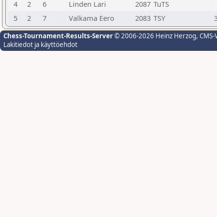
4
2
6
Linden Lari
2087
TuTS
5
2
7
Valkama Eero
2083
TSY
Chess-Tournament-Results-Server
© 2006-2026 Heinz Herzog
, CMS-
Lakitiedot ja käyttöehdot