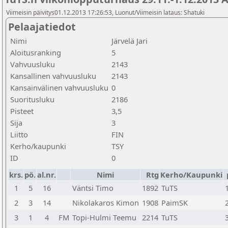
Viimeisin päivitys01.12.2013 17:26:53, Luonut/Viimeisin lataus: Shatuki
Pelaajatiedot
Nimi
Järvelä Jari
Aloitusranking
5
Vahvuusluku
2143
Kansallinen vahvuusluku
2143
Kansainvälinen vahvuusluku
0
Suoritusluku
2186
Pisteet
3,5
Sija
3
Liitto
FIN
Kerho/kaupunki
TSY
ID
0
krs.
pö.
al.nr.
Nimi
Rtg
Kerho/Kaupunki
1
5
16
Väntsi Timo
1892
TuTS
2
3
14
Nikolakaros Kimon
1908
PaimSK
3
1
4
FM
Topi-Hulmi Teemu
2214
TuTS