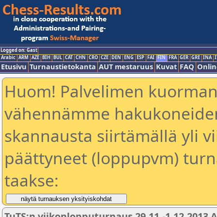
Logged on: Gast
Arabic
ARM
AZE
BIH
BUL
CAT
CHN
CRO
CZE
DEN
ENG
ESP
FAI
FIN
FRA
GER
GRE
INA
I
Etusivu
Turnaustietokanta
AUT mestaruus
Kuvat
FAQ
Onlin
Huom! Palvelimen kuorman
vähennämme hakukoneiden 
skannausta siirtämällä yli vi
päättyneet (loppupvm) turn
taakse:
TuTS:n viikonlopputurnaus 29.11.-1.12.2013 