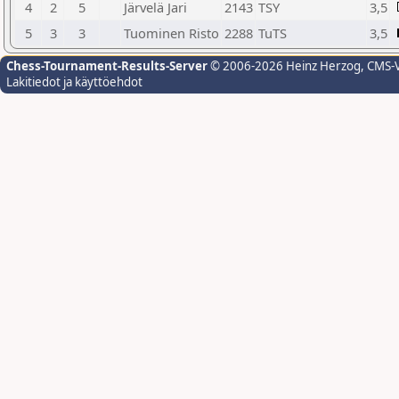
4
2
5
Järvelä Jari
2143
TSY
3,5
5
3
3
Tuominen Risto
2288
TuTS
3,5
Chess-Tournament-Results-Server
© 2006-2026 Heinz Herzog
, CMS-
Lakitiedot ja käyttöehdot