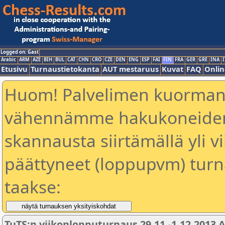
Logged on: Gast
Arabic
ARM
AZE
BIH
BUL
CAT
CHN
CRO
CZE
DEN
ENG
ESP
FAI
FIN
FRA
GER
GRE
INA
I
Etusivu
Turnaustietokanta
AUT mestaruus
Kuvat
FAQ
Onlin
Huom! Palvelimen kuorman
vähennämme hakukoneiden 
skannausta siirtämällä yli vi
päättyneet (loppupvm) turn
taakse:
TuTS:n viikonlopputurnaus 29.11.-1.12.2013 