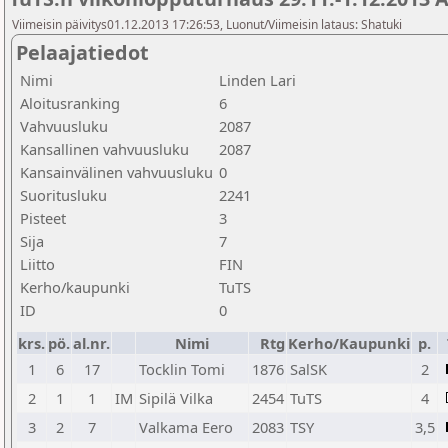
Viimeisin päivitys01.12.2013 17:26:53, Luonut/Viimeisin lataus: Shatuki
Pelaajatiedot
Nimi
Linden Lari
Aloitusranking
6
Vahvuusluku
2087
Kansallinen vahvuusluku
2087
Kansainvälinen vahvuusluku
0
Suoritusluku
2241
Pisteet
3
Sija
7
Liitto
FIN
Kerho/kaupunki
TuTS
ID
0
krs.
pö.
al.nr.
Nimi
Rtg
Kerho/Kaupunki
p.
1
6
17
Tocklin Tomi
1876
SalSK
2
2
1
1
IM
Sipilä Vilka
2454
TuTS
4
3
2
7
Valkama Eero
2083
TSY
3,5