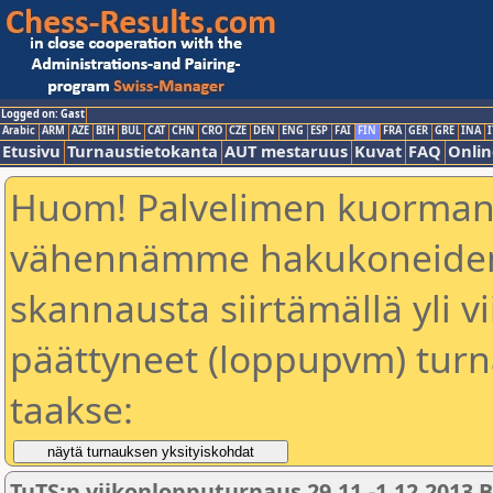
Logged on: Gast
Arabic
ARM
AZE
BIH
BUL
CAT
CHN
CRO
CZE
DEN
ENG
ESP
FAI
FIN
FRA
GER
GRE
INA
I
Etusivu
Turnaustietokanta
AUT mestaruus
Kuvat
FAQ
Onlin
Huom! Palvelimen kuorman
vähennämme hakukoneiden 
skannausta siirtämällä yli vi
päättyneet (loppupvm) turn
taakse:
TuTS:n viikonlopputurnaus 29.11.-1.12.2013 