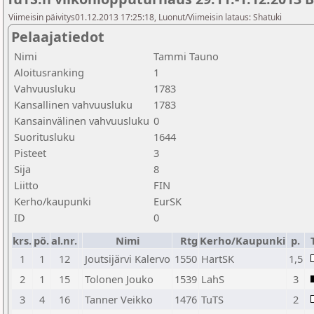
Viimeisin päivitys01.12.2013 17:25:18, Luonut/Viimeisin lataus: Shatuki
Pelaajatiedot
Nimi
Tammi Tauno
Aloitusranking
1
Vahvuusluku
1783
Kansallinen vahvuusluku
1783
Kansainvälinen vahvuusluku
0
Suoritusluku
1644
Pisteet
3
Sija
8
Liitto
FIN
Kerho/kaupunki
EurSK
ID
0
krs.
pö.
al.nr.
Nimi
Rtg
Kerho/Kaupunki
p.
1
1
12
Joutsijärvi Kalervo
1550
HartSK
1,5
2
1
15
Tolonen Jouko
1539
LahS
3
3
4
16
Tanner Veikko
1476
TuTS
2