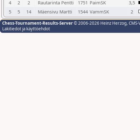
4
2
2
Rautarinta Pentti
1751
PaimSK
3,5
5
5
14
Mäensivu Martti
1544
VammSK
2
Chess-Tournament-Results-Server
© 2006-2026 Heinz Herzog
, CMS-
Lakitiedot ja käyttöehdot