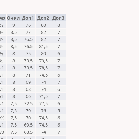
Тур
Очки
Доп1
Доп2
Доп3
½
9
76
80
8
½
8,5
77
82
7
½
8,5
76,5
82
7
½
8,5
76,5
81,5
7
½
8
75
80
6
½
8
73,5
79,5
7
w1
8
73,5
78,5
7
w1
8
71
74,5
6
w1
8
69
74
7
w1
8
68
74
6
b1
8
66
71,5
7
w1
7,5
72,5
77,5
6
w1
7,5
70
76
5
w½
7,5
70
74,5
6
w1
7,5
69,5
74,5
6
w0
7,5
68,5
74
7