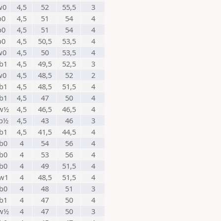
w0
4,5
52
55,5
3
b0
4,5
51
54
4
b0
4,5
51
54
4
b0
4,5
50,5
53,5
4
w0
4,5
50
53,5
4
b1
4,5
49,5
52,5
3
w0
4,5
48,5
52
2
b1
4,5
48,5
51,5
4
b1
4,5
47
50
4
w½
4,5
46,5
46,5
4
b½
4,5
43
46
3
b1
4,5
41,5
44,5
4
b0
4
54
56
4
b0
4
53
56
4
b0
4
49
51,5
4
w1
4
48,5
51,5
4
b0
4
48
51
3
b1
4
47
50
4
w½
4
47
50
3