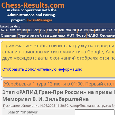
Logged on: Gast
Arabic
ARM
AZE
BIH
BUL
CAT
CHN
CRO
CZE
DEN
ENG
ESP
FAI
FIN
FRA
GER
GRE
INA
I
Главная
Турнирная база данных
AUT
Фото
ЧАВО
Онлайн
Примечание: Чтобы снизить загрузку на сервер и
страниц поисковыми системами типа Google, Yaho
двух месяцев (с даты окончания) отображаются по
Отобразить дополнительную информацию
Жеребьевка 1 тура 13 июня в 01:00. Первый стол
Этап «РАПИД Гран-При России» на призы 
Мемориал В. И. Зильберштейна
Последнее обновление14.06.2025 16:30:30, Автор/Последняя загрузка: Bry
Search for player