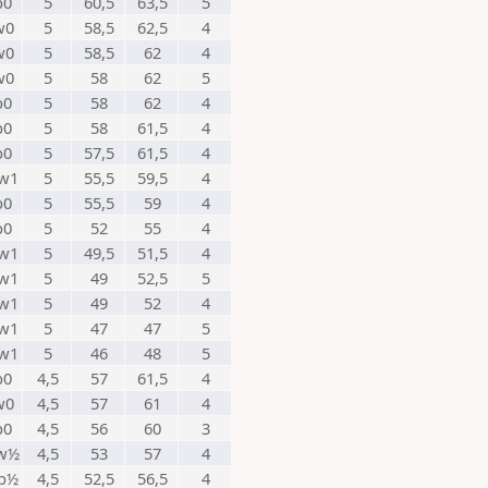
b0
5
60,5
63,5
5
w0
5
58,5
62,5
4
w0
5
58,5
62
4
w0
5
58
62
5
b0
5
58
62
4
b0
5
58
61,5
4
b0
5
57,5
61,5
4
w1
5
55,5
59,5
4
b0
5
55,5
59
4
b0
5
52
55
4
w1
5
49,5
51,5
4
w1
5
49
52,5
5
w1
5
49
52
4
w1
5
47
47
5
w1
5
46
48
5
b0
4,5
57
61,5
4
w0
4,5
57
61
4
b0
4,5
56
60
3
w½
4,5
53
57
4
b½
4,5
52,5
56,5
4