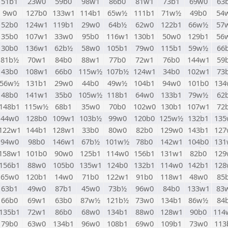
51b1
23w0
59b0
98w1
86b0
81w1
73b1
69w0
63
9w0
127b0
133w1
114b1
65w½
111b1
71w½
49b0
54
52b0
124w1
119b1
29w0
64b½
62w0
122b1
66w½
57
35b0
107w1
33w0
95b0
116w1
130b1
50w0
129b1
56
30b0
136w1
62b½
58w0
105b1
79w0
115b1
59w½
66
81b½
70w1
84b0
88w1
77b0
72w1
76b0
144w1
59
43b0
108w1
66b0
115w½
107b½
124w1
34b0
102w1
73
56w½
131b1
29w0
44b0
49w½
104b1
94w0
101b0
134
48b0
141w1
35b0
105w½
118b1
64w0
133b1
79w½
62
148b1
115w½
68b1
35w0
70b0
102w0
130b1
107w1
72
44w0
128b0
109w1
103b½
99w0
120b0
125w½
132b1
135
122w1
144b1
128w1
33b0
80w0
82b0
129w0
143b1
127
94w0
98b0
146w1
67b½
101w½
78b0
142w1
104b0
131
158w1
101b0
90w0
125b1
114w0
156b1
131w1
82b0
129
156b1
88w0
105b0
135w1
124b0
132b1
114w0
142b1
128
65w0
120b1
14w0
71b0
122w1
91b0
118w1
48w0
85
63b1
49w0
87b1
45w0
73b½
96w0
84b0
133w1
83
66b0
69w1
63b0
87w½
121b½
73w0
134b1
86w½
84
135b1
72w1
86b0
68w0
134b1
88w0
128w1
90b0
114
79b0
63w0
134b1
96w0
108b1
69w0
109b1
73w0
113