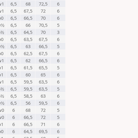
w1
6,5
68
72,5
6
w1
6,5
67,5
72
6
b0
6,5
66,5
70
6
w½
6,5
66
70,5
5
b½
6,5
64,5
70
3
b0
6,5
63,5
67,5
6
w½
6,5
63
66,5
5
b0
6,5
62,5
67,5
6
w1
6,5
62
66,5
6
b1
6,5
61,5
65,5
5
b1
6,5
60
65
6
w1
6,5
59,5
63,5
6
b½
6,5
59,5
63,5
5
b½
6,5
58,5
63
6
w½
6,5
56
59,5
6
w0
6
68
72
5
w0
6
66,5
72
5
b1
6
66,5
71
6
b0
6
64,5
69,5
6