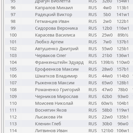
95
Драгун Виолетта
RUS
32b0
154w1
96
Капралов Михаил
RUS
4w0
113b1
97
Радецкий Виктор
RUS
5b0
141w1
98
Гетманцев Иван
RUS
2w0
122b1
99
Сидорова Вероника
RUS
12b0
116w1
100
Карасева Василиса
RUS
25w0
89b½
101
Любко Артем
RUS
7w0
137b1
102
Автушенко Дмитрий
RUS
55w0
125b1
103
Черваков Олег
RUS
21b0
136w1
104
Франкенштейн Эдуард
RUS
139b½
110w0
105
Ерофеенков Максим
RUS
28w0
157b1
106
Шматков Владимир
RUS
44w0
114b0
107
Рыженков Максим
RUS
65w0
128b1
108
Романенко Григорий
RUS
47w0
78b0
109
Черников Мирослав
RUS
62b0
93w0
110
Моисеев Николай
RUS
60w½
104b1
111
Воснятин Яков
RUS
58b0
119w1
112
Лысакова Ия
RUS
22w0
135b1
113
Кленин Глеб
RUS
30b0
96w0
114
Литвинов Иван
RUS
121b0
106w1