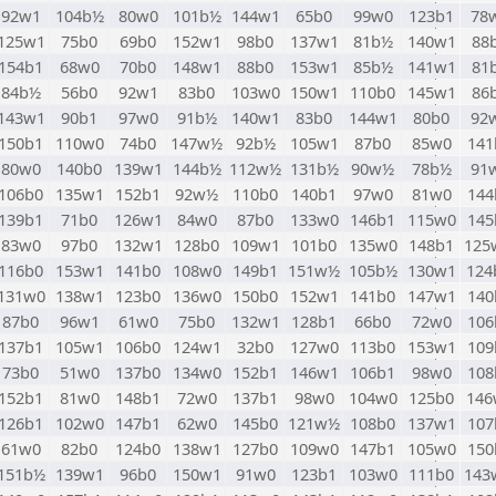
92w1
104b½
80w0
101b½
144w1
65b0
99w0
123b1
78
125w1
75b0
69b0
152w1
98b0
137w1
81b½
140w1
88
154b1
68w0
70b0
148w1
88b0
153w1
85b½
141w1
81
84b½
56b0
92w1
83b0
103w0
150w1
110b0
145w1
86
143w1
90b1
97w0
91b½
140w1
83b0
144w1
80b0
92
150b1
110w0
74b0
147w½
92b½
105w1
87b0
85w0
141
80w0
140b0
139w1
144b½
112w½
131b½
90w½
78b½
91
106b0
135w1
152b1
92w½
110b0
140b1
97w0
81w0
144
139b1
71b0
126w1
84w0
87b0
133w0
146b1
115w0
145
83w0
97b0
132w1
128b0
109w1
101b0
135w0
148b1
125
116b0
153w1
141b0
108w0
149b1
151w½
105b½
130w1
124
131w0
138w1
123b0
136w0
150b0
152w1
141b0
147w1
140
87b0
96w1
61w0
75b0
132w1
128b1
66b0
72w0
106
137b1
105w1
106b0
124w1
32b0
127w0
113b0
153w1
109
73b0
51w0
137b0
134w0
152b1
146w1
106b1
98w0
108
152b1
81w0
148b1
72w0
137b1
98w0
104w0
125b0
146
126b1
102w0
147b1
62w0
145b0
121w½
108b0
137w1
107
61w0
82b0
124b0
138w1
127b0
109w0
147b1
105w0
150
151b½
139w1
96b0
150w1
91w0
123b1
103w0
111b0
143