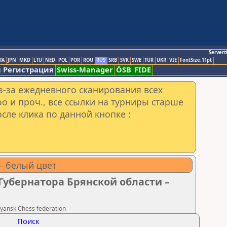
Servert
TA
JPN
MKD
LTU
NED
POL
POR
ROU
RUS
SRB
SVK
SWE
TUR
UKR
VIE
FontSize:11pt
 Регистрация
Swiss-Manager
ÖSB
FIDE
з-за ежедневного сканирования всех
o и проч., все ссылки на турниры старше
сле клика по данной кнопке :
 - белый цвет
Губернатора Брянской области –
ansk Chess federation
Поиск