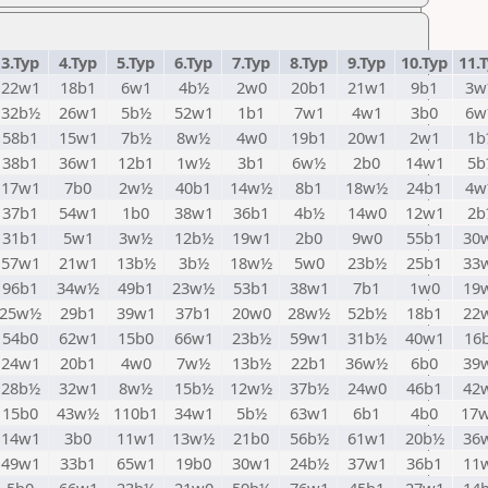
3.Тур
4.Тур
5.Тур
6.Тур
7.Тур
8.Тур
9.Тур
10.Тур
11.
22w1
18b1
6w1
4b½
2w0
20b1
21w1
9b1
3w
32b½
26w1
5b½
52w1
1b1
7w1
4w1
3b0
6w
58b1
15w1
7b½
8w½
4w0
19b1
20w1
2w1
1b
38b1
36w1
12b1
1w½
3b1
6w½
2b0
14w1
5b
17w1
7b0
2w½
40b1
14w½
8b1
18w½
24b1
4w
37b1
54w1
1b0
38w1
36b1
4b½
14w0
12w1
2b
31b1
5w1
3w½
12b½
19w1
2b0
9w0
55b1
30
57w1
21w1
13b½
3b½
18w½
5w0
23b½
25b1
33
96b1
34w½
49b1
23w½
53b1
38w1
7b1
1w0
19
25w½
29b1
39w1
37b1
20w0
28w½
52b½
18b1
22
54b0
62w1
15b0
66w1
23b½
59w1
31b½
40w1
16
24w1
20b1
4w0
7w½
13b½
22b1
36w½
6b0
39
28b½
32w1
8w½
15b½
12w½
37b½
24w0
46b1
42
15b0
43w½
110b1
34w1
5b½
63w1
6b1
4b0
17
14w1
3b0
11w1
13w½
21b0
56b½
61w1
20b½
36
49w1
33b1
65w1
19b0
30w1
24b½
37w1
36b1
11