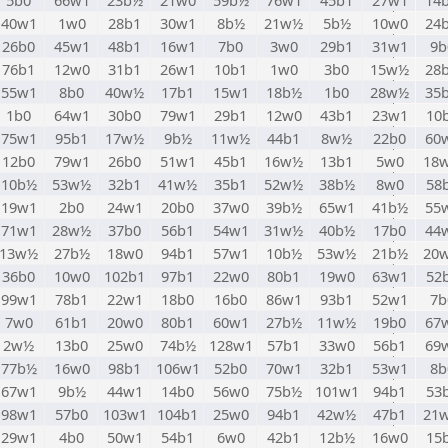
5b0
66w1
23b½
21w0
59b½
76w1
45b1
27w1
14
40w1
1w0
28b1
30w1
8b½
21w½
5b½
10w0
24
26b0
45w1
48b1
16w1
7b0
3w0
29b1
31w1
9b
76b1
12w0
31b1
26w1
10b1
1w0
3b0
15w½
28
55w1
8b0
40w½
17b1
15w1
18b½
1b0
28w½
35
1b0
64w1
30b0
79w1
29b1
12w0
43b1
23w1
10
75w1
95b1
17w½
9b½
11w½
44b1
8w½
22b0
60
12b0
79w1
26b0
51w1
45b1
16w½
13b1
5w0
18
10b½
53w½
32b1
41w½
35b1
52w½
38b½
8w0
58
19w1
2b0
24w1
20b0
37w0
39b½
65w1
41b½
55
71w1
28w½
37b0
56b1
54w1
31w½
40b½
17b0
44
13w½
27b½
18w0
94b1
57w1
10b½
53w½
21b½
20
36b0
10w0
102b1
97b1
22w0
80b1
19w0
63w1
52
99w1
78b1
22w1
18b0
16b0
86w1
93b1
52w1
7b
7w0
61b1
20w0
80b1
60w1
27b½
11w½
19b0
67
2w½
13b0
25w0
74b½
128w1
57b1
33w0
56b1
69
77b½
16w0
98b1
106w1
52b0
70w1
32b1
53w1
8b
67w1
9b½
44w1
14b0
56w0
75b½
101w1
94b1
53
98w1
57b0
103w1
104b1
25w0
94b1
42w½
47b1
21
29w1
4b0
50w1
54b1
6w0
42b1
12b½
16w0
15