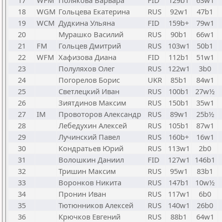
17
WFM
Полякова Варвара
FID
129b1
63w1
18
WGM
Гольцева Екатерина
RUS
92w1
47b1
19
WCM
Дудкина Ульяна
FID
159b+
79w1
20
Мурашко Василий
RUS
90b1
66w1
21
FM
Гольцев Дмитрий
RUS
103w1
50b1
22
WFM
Хафизова Диана
FID
112b1
51w1
23
Полуляхов Олег
RUS
122w1
3b0
24
Погорелов Борис
UKR
85b1
84w1
25
Светлецкий Иван
RUS
100b1
27w½
26
Зиятдинов Максим
RUS
150b1
35w1
27
IM
Провоторов Александр
RUS
89w1
25b½
28
Лебедухин Алексей
RUS
105b1
87w1
29
Лучинский Павел
RUS
160b+
16w1
30
Кондратьев Юрий
RUS
113w1
2b0
31
Волошкин Даниил
FID
127w1
146b1
32
Тришин Максим
RUS
95w1
83b1
33
Воронков Никита
RUS
147b1
10w½
34
Пронин Иван
RUS
117w1
6b0
35
Тютюнников Алексей
RUS
140w1
26b0
36
Крючков Евгений
RUS
88b1
64w1