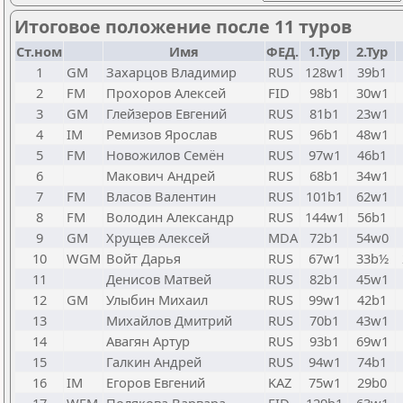
Итоговое положение после 11 туров
Ст.ном
Имя
ФЕД.
1.Тур
2.Тур
1
GM
Захарцов Владимир
RUS
128w1
39b1
2
FM
Прохоров Алексей
FID
98b1
30w1
3
GM
Глейзеров Евгений
RUS
81b1
23w1
4
IM
Ремизов Ярослав
RUS
96b1
48w1
5
FM
Новожилов Семён
RUS
97w1
46b1
6
Макович Андрей
RUS
68b1
34w1
7
FM
Власов Валентин
RUS
101b1
62w1
8
FM
Володин Александр
RUS
144w1
56b1
9
GM
Хрущев Алексей
MDA
72b1
54w0
10
WGM
Войт Дарья
RUS
67w1
33b½
11
Денисов Матвей
RUS
82b1
45w1
12
GM
Улыбин Михаил
RUS
99w1
42b1
13
Михайлов Дмитрий
RUS
70b1
43w1
14
Авагян Артур
RUS
93b1
69w1
15
Галкин Андрей
RUS
94w1
74b1
16
IM
Егоров Евгений
KAZ
75w1
29b0