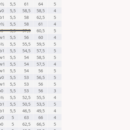
w½
5,5
61
64
5
w0
5,5
58,5
58,5
4
b1
5,5
58
62,5
5
w½
5,5
58
61
4
b0
5,5
57,5
60,5
5
w1
5,5
56
60
4
b½
5,5
55,5
59,5
5
b1
5,5
54,5
57,5
5
w1
5,5
54
58,5
5
w1
5,5
54
57,5
4
w1
5,5
54
56
5
w0
5,5
53
56,5
5
w1
5,5
53
56
5
b0
5,5
53
56
3
b½
5,5
52,5
55,5
4
b1
5,5
50,5
53,5
5
b1
5,5
46,5
49,5
4
w0
5
63
66
4
b0
5
62,5
66,5
5