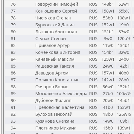
76
Говорухин Тимофей
RUS
148b1
52w1
77
Конюшенко Сергей
RUS
158w1
65b½
78
Чистяков Степан
RUS
53b0
108w1
79
Бурковский Данил
RUS
152w1
19b0
80
Лысаков Александр
RUS
151b1
37w0
81
Ступак Степан
RUS
3w0
120b½
82
Привалов Артур
RUS
11w0
134b1
83
Коченкова Виктория
RUS
154b1
32w0
84
Канавный Максим
RUS
125w1
24b0
85
Рашевская Таисия
RUS
24w0
142b1
86
Давыдов Артем
RUS
157w1
40b0
87
Поляков Константин
RUS
142w1
28b0
88
Овчаров Борис
RUS
36w0
152b1
89
Москаленко Александра
RUS
27b0
100w½
90
Дубовой Филипп
RUS
20w0
145b1
91
Преловская Валентина
RUS
41b0
153w1
92
Булохов Николай
RUS
18b0
126w½
93
Кузянова Снежана
RUS
14w0
109b1
94
Плотников Михаил
RUS
15b0
139w1