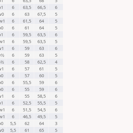
b1
6
63,5
68
5
b1
6
63,5
66,5
6
w0
6
63
67,5
5
w1
6
61,5
64
5
b0
6
61
64
5
b1
6
59,5
63,5
6
w1
6
59,5
63,5
5
w1
6
59
63
6
w½
6
59
63
5
b½
6
58
62,5
4
w1
6
57
61
5
b0
6
57
60
5
b0
6
55,5
59
6
b0
6
55
59
6
w1
6
55
58,5
6
b1
6
52,5
55,5
5
w1
6
51,5
54,5
6
w1
6
46,5
49,5
5
b0
5,5
62
64
3
w0
5,5
61
65
5