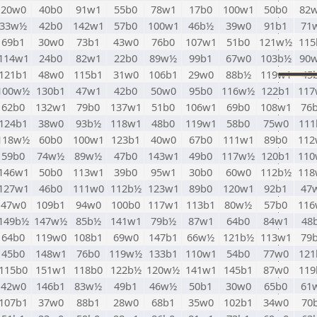
20w0
40b0
91w1
55b0
78w1
17b0
100w1
50b0
82
33w½
42b0
142w1
57b0
100w1
46b½
39w0
91b1
71
69b1
30w0
73b1
43w0
76b0
107w1
51b0
121w½
115
114w1
24b0
82w1
22b0
89w½
99b1
67w0
103b½
90
121b1
48w0
115b1
31w0
106b1
29w0
88b½
119w1
45
100w½
130b1
47w1
42b0
50w0
95b0
116w½
122b1
117
62b0
132w1
79b0
137w1
51b0
106w1
69b0
108w1
76
124b1
38w0
93b½
118w1
48b0
119w1
58b0
75w0
111
118w½
60b0
100w1
123b1
40w0
67b0
111w1
89b0
112
59b0
74w½
89w½
47b0
143w1
49b0
117w½
120b1
110
146w1
50b0
113w1
39b0
95w1
30b0
60w0
112b½
118
127w1
46b0
111w0
112b½
123w1
89b0
120w1
92b1
47
47w0
109b1
94w0
100b0
117w1
113b1
80w½
57b0
116
149b½
147w½
85b½
141w1
79b½
87w1
64b0
84w1
48
64b0
119w0
108b1
69w0
147b1
66w½
121b½
113w1
79
45b0
148w1
76b0
119w½
133b1
110w1
54b0
77w0
121
115b0
151w1
118b0
122b½
120w½
141w1
145b1
87w0
119
42w0
146b1
83w½
49b1
46w½
50b1
30w0
65b0
61
107b1
37w0
88b1
28w0
68b1
35w0
102b1
34w0
70