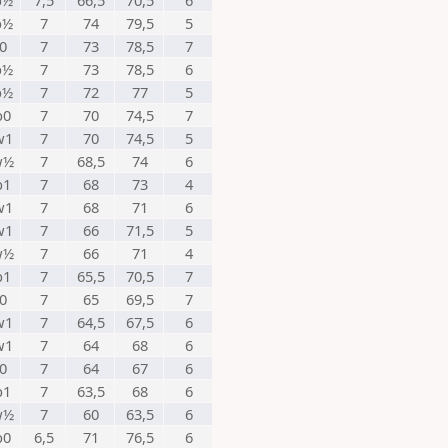
b½
7,5
66,5
70,5
6
b½
7
74
79,5
5
0
7
73
78,5
7
b½
7
73
78,5
6
b½
7
72
77
5
b0
7
70
74,5
7
w1
7
70
74,5
5
w½
7
68,5
74
6
b1
7
68
73
4
w1
7
68
71
6
w1
7
66
71,5
5
w½
7
66
71
4
b1
7
65,5
70,5
7
0
7
65
69,5
7
w1
7
64,5
67,5
6
w1
7
64
68
6
0
7
64
67
6
b1
7
63,5
68
6
w½
7
60
63,5
6
b0
6,5
71
76,5
6