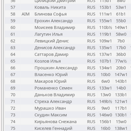
56
Цилицкий Дмитрий
RUS
115b1
8w0
57
Коваль Никита
RUS
153b1
53w1
58
AIM
Блинова Софья
RUS
111w1
61b1
59
Ерохин Александр
RUS
155w1
55b0
60
Моисеев Владимир
RUS
110b½
149w1
61
Лагутин Илья
RUS
119b1
58w0
62
Левицкий Денис
RUS
109w1
7b0
63
Денисов Александр
RUS
135w1
17b0
64
Саттаров Дамир
RUS
137w1
36b0
65
Козлов Илья
RUS
107b1
77w½
66
Прошкин Александр
RUS
134w1
20b0
67
Власенко Юрий
RUS
10b0
147w1
68
Макаров Юрий
RUS
6w0
143b1
69
Романенко Семен
RUS
133w1
14b0
70
Даньков Владимир
RUS
13w0
133b1
71
Стреха Александр
RUS
149b½
121w1
72
Мурашко Иван
RUS
9w0
117b1
73
Скудин Максим
RUS
146w0
130b1
74
Кирьянова Снежана
RUS
156b1
15w0
75
Киселев Геннадий
RUS
16b0
138w1