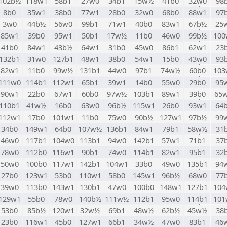
102b½
118w1
58b1
27w0
34b1
15w½
41b0
32w0
98
8b0
35w1
38b0
77w1
28b0
32w0
68b0
88w1
97
3w0
44b½
56w0
99b1
71w1
40b0
83w1
67b½
25
85w1
39b0
95w1
50b1
17w½
11b0
46w0
99b½
100
41b0
84w1
43b½
64w1
31b0
45w0
86b1
62w1
23
132b1
31w0
127b1
48w1
38b0
54w1
15b0
43w0
93
82w1
11b0
99w½
131b1
44w0
97b1
74w½
60b0
103
111w0
114b1
112w1
65b1
39w1
14b0
55w0
29b0
95
90w1
22b0
67w1
60b0
97w½
103b1
89w1
39b0
65
110b1
41w½
16b0
63w0
96b½
115w1
26b0
93w1
64
112w1
17b0
101w1
11b0
75w0
90b½
127w1
97b½
99
34b0
149w1
64b0
107w½
136b1
84w1
79b1
58w½
31
46w0
117b1
104w0
113b1
94w0
142b1
57w1
71b1
37
78w0
112b0
116w1
90b1
74w0
114b1
82w1
95b1
32
50w0
100b0
117w1
142b1
104w1
33b0
49w0
135b1
94
27b0
123w1
53b0
110w1
58b0
145w1
96b½
68w0
77
39w0
113b0
143w1
130b1
47w0
100b0
148w1
127b1
104
129w1
55b0
78w0
140b½
111w½
112b1
95w0
114b1
101
53b0
85b½
120w1
32w½
69b1
48w½
62b½
45w½
38
23b0
116w1
45b0
127w1
66b1
34w½
47w0
83b1
46