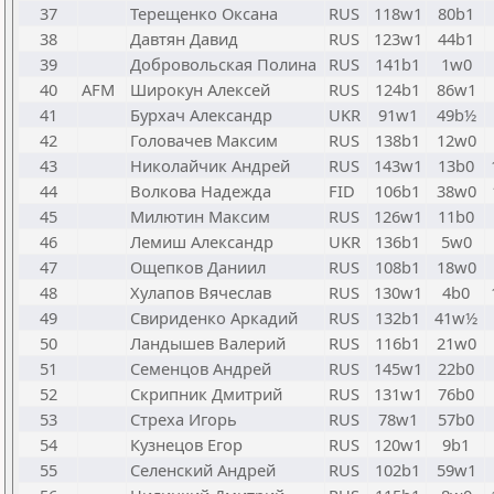
37
Терещенко Оксана
RUS
118w1
80b1
38
Давтян Давид
RUS
123w1
44b1
39
Добровольская Полина
RUS
141b1
1w0
40
AFM
Широкун Алексей
RUS
124b1
86w1
41
Бурхач Александр
UKR
91w1
49b½
42
Головачев Максим
RUS
138b1
12w0
43
Николайчик Андрей
RUS
143w1
13b0
44
Волкова Надежда
FID
106b1
38w0
45
Милютин Максим
RUS
126w1
11b0
46
Лемиш Александр
UKR
136b1
5w0
47
Ощепков Даниил
RUS
108b1
18w0
48
Хулапов Вячеслав
RUS
130w1
4b0
49
Свириденко Аркадий
RUS
132b1
41w½
50
Ландышев Валерий
RUS
116b1
21w0
51
Семенцов Андрей
RUS
145w1
22b0
52
Скрипник Дмитрий
RUS
131w1
76b0
53
Стреха Игорь
RUS
78w1
57b0
54
Кузнецов Егор
RUS
120w1
9b1
55
Селенский Андрей
RUS
102b1
59w1