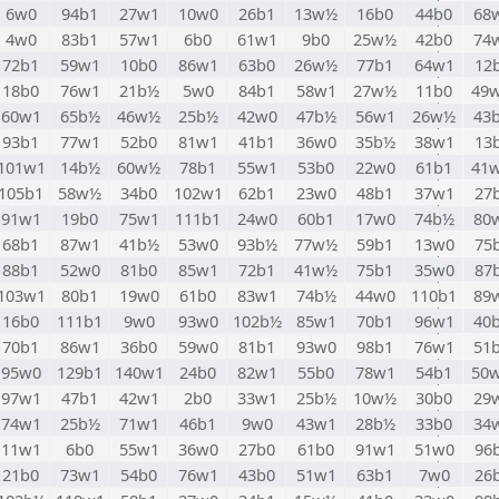
6w0
94b1
27w1
10w0
26b1
13w½
16b0
44b0
68
4w0
83b1
57w1
6b0
61w1
9b0
25w½
42b0
74
72b1
59w1
10b0
86w1
63b0
26w½
77b1
64w1
12
18b0
76w1
21b½
5w0
84b1
58w1
27w½
11b0
49
60w1
65b½
46w½
25b½
42w0
47b½
56w1
26w½
43
93b1
77w1
52b0
81w1
41b1
36w0
35b½
38w1
13
101w1
14b½
60w½
78b1
55w1
53b0
22w0
61b1
41
105b1
58w½
34b0
102w1
62b1
23w0
48b1
37w1
27
91w1
19b0
75w1
111b1
24w0
60b1
17w0
74b½
80
68b1
87w1
41b½
53w0
93b½
77w½
59b1
13w0
75
88b1
52w0
81b0
85w1
72b1
41w½
75b1
35w0
87
103w1
80b1
19w0
61b0
83w1
74b½
44w0
110b1
89
16b0
111b1
9w0
93w0
102b½
85w1
70b1
96w1
40
70b1
86w1
36b0
59w0
81b1
93w0
98b1
76w1
51
95w0
129b1
140w1
24b0
82w1
55b0
78w1
54b1
50
97w1
47b1
42w1
2b0
33w1
25b½
10w½
30b0
29
74w1
25b½
71w1
46b1
9w0
43w1
28b½
33b0
34
11w1
6b0
55w1
36w0
27b0
61b0
91w1
51w0
96
21b0
73w1
54b0
76w1
43b0
51w1
63b1
7w0
26