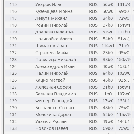
115
Уваров Илья
RUS
56w0
131b½
116
Куземцева Ирина
RUS
50w0
99b0
117
Левута Михаил
RUS
34b0
72w0
118
Родин Николай
RUS
37b0
151w1
119
Драпеза Валентин
RUS
61w0
111b0
120
Наливайко Алиса
RUS
54b0
81w½
121
Шумаков Иван
RUS
114w1
71b0
122
Стражева Майя
RUS
23b0
98w0
123
Повелица Николай
RUS
38b0
150w½
124
Александров Иван
RUS
40w0
158b1
125
Палий Николай
RUS
84b0
102w0
126
Кацко Матвей
RUS
45b0
92b½
127
Железная София
RUS
31b0
156w1
128
Бельцев Владимир
RUS
1b0
107w0
129
Фишер Геннадий
RUS
17w0
155b1
130
Беспалько Степан
RUS
48b0
73w0
131
Мелехина Дарья
RUS
52b0
115w½
132
Удалый Руслан
RUS
49w0
144b1
133
Новиков Павел
RUS
69b0
70w0