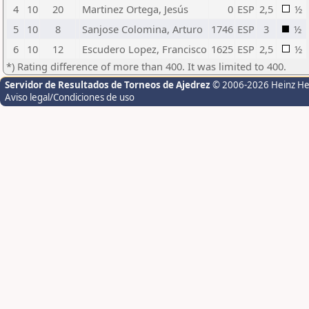
4
10
20
Martinez Ortega, Jesús
0
ESP
2,5
½
5
10
8
Sanjose Colomina, Arturo
1746
ESP
3
½
6
10
12
Escudero Lopez, Francisco
1625
ESP
2,5
½
*) Rating difference of more than 400. It was limited to 400.
Servidor de Resultados de Torneos de Ajedrez
© 2006-2026 Heinz H
Aviso legal/Condiciones de uso