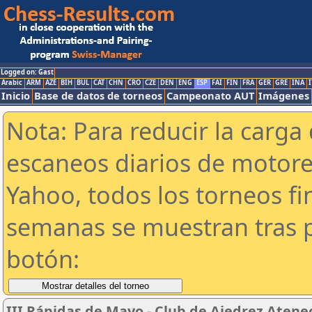
Logged on: Gast
Arabic
ARM
AZE
BIH
BUL
CAT
CHN
CRO
CZE
DEN
ENG
ESP
FAI
FIN
FRA
GER
GRE
INA
I
Inicio
Base de datos de torneos
Campeonato AUT
Imágenes
Nota: Para reducir la carga 
escaneos diarios de motor
Yahoo, todos los torneos f
semanas se muestran tras p
botón:
III Rápidas de Mayo - Club de Ajedrez Atene