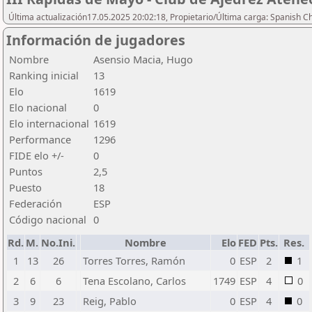
Última actualización17.05.2025 20:02:18, Propietario/Última carga: Spanish C
Información de jugadores
Nombre
Asensio Macia, Hugo
Ranking inicial
13
Elo
1619
Elo nacional
0
Elo internacional
1619
Performance
1296
FIDE elo +/-
0
Puntos
2,5
Puesto
18
Federación
ESP
Código nacional
0
Rd.
M.
No.Ini.
Nombre
Elo
FED
Pts.
Res.
1
13
26
Torres Torres, Ramón
0
ESP
2
1
2
6
6
Tena Escolano, Carlos
1749
ESP
4
0
3
9
23
Reig, Pablo
0
ESP
4
0