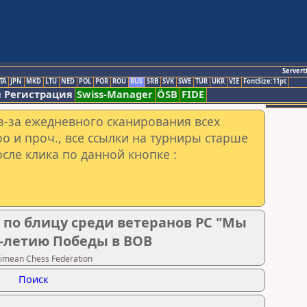
Servert
TA
JPN
MKD
LTU
NED
POL
POR
ROU
RUS
SRB
SVK
SWE
TUR
UKR
VIE
FontSize:11pt
 Регистрация
Swiss-Manager
ÖSB
FIDE
з-за ежедневного сканирования всех
o и проч., все ссылки на турниры старше
сле клика по данной кнопке :
 по блицу среди ветеранов РС "Мы
-летию Победы в ВОВ
imean Chess Federation
Поиск