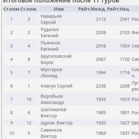
Итоговое положение после 11 туров
Ст.ном
Ст.ном.
Имя
Рейт.Межд.
Рейт.Нац.
Назарьев
1
3
2113
2091
Ре
Сергей
Руденко
2
2
2038
2103
Фе
Евгений
Пьянков
3
4
2018
1924
Се
Евгений
Брусиловский
4
8
2067
1720
Си
Борис
Мухтаров
Си
5
7
1994
1774
Леонид
н.
Луг
6
1
Ковтун Сергей
2238
2208
ре
Воробьев
7
10
1933
1653
Рос
Александр
Шаповалов
8
6
1985
1801
Рос
Виктор
9
12
Щупак Виктор
1920
1627
Ев
Савинков
10
5
1983
1837
Рос
Виктор