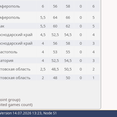
мферополь
6
56
58
0
6
мферополь
5,5
64
66
0
5
дак
5,5
60
62
0
5
аснодарский край
4,5
52,5
54,5
0
4
аснодарский край
4
56
58
0
3
вастополь
4
53
55
0
4
патория
4
52,5
54,5
0
3
товская область
2,5
48,5
50,5
0
2
товская область
2
48
50
0
1
point group)
eited games count)
Version 14.07.2026 13:23, Node S1