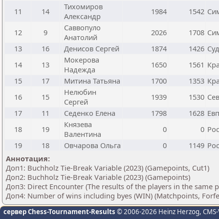
Тихомиров
11
14
1984
1542
Си
Александр
Саввопуло
12
9
2026
1708
Си
Анатолий
13
16
Денисов Сергей
1874
1426
Су
Мокерова
14
13
1650
1561
Кр
Надежда
15
17
Митина Татьяна
1700
1353
Кр
Нелюбин
16
15
1939
1530
Се
Сергей
17
11
Седенко Елена
1798
1628
Ев
Князева
18
19
0
0
Рос
Валентина
19
18
Овчарова Ольга
0
1149
Рос
Аннотация:
Доп1: Buchholz Tie-Break Variable (2023) (Gamepoints, Cut1)
Доп2: Buchholz Tie-Break Variable (2023) (Gamepoints)
Доп3: Direct Encounter (The results of the players in the same 
Доп4: Number of wins including byes (WIN) (Matchpoints, Forf
сервер Chess-Tournament-Results
© 2006-2026 Heinz Herzog
, CMS-