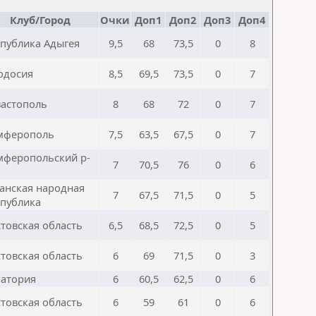
Клуб/Город
Очки
Доп1
Доп2
Доп3
Доп4
спублика Адыгея
9,5
68
73,5
0
8
одосия
8,5
69,5
73,5
0
7
вастополь
8
68
72
0
7
мферополь
7,5
63,5
67,5
0
7
мферопольский р-
7
70,5
76
0
6
анская народная
7
67,5
71,5
0
5
спублика
товская область
6,5
68,5
72,5
0
5
товская область
6
69
71,5
0
3
патория
6
60,5
62,5
0
6
товская область
6
59
61
0
6