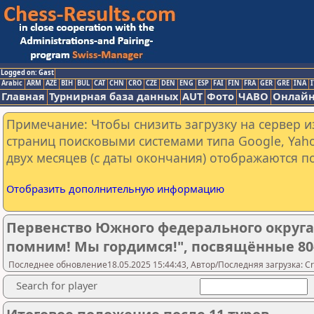
Logged on: Gast
Arabic
ARM
AZE
BIH
BUL
CAT
CHN
CRO
CZE
DEN
ENG
ESP
FAI
FIN
FRA
GER
GRE
INA
I
Главная
Турнирная база данных
AUT
Фото
ЧАВО
Онлайн
Примечание: Чтобы снизить загрузку на сервер и
страниц поисковыми системами типа Google, Yaho
двух месяцев (с даты окончания) отображаются по
Отобразить дополнительную информацию
Первенство Южного федерального округа
помним! Мы гордимся!", посвящённые 80
Последнее обновление18.05.2025 15:44:43, Автор/Последняя загрузка: Cr
Search for player