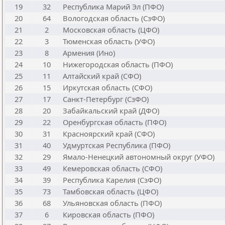
19
32
Республика Марий Эл (ПФО)
20
64
Вологодская область (СзФО)
21
2
Московская область (ЦФО)
22
3
Тюменская область (УФО)
23
8
Армения (Ино)
24
10
Нижегородская область (ПФО)
25
11
Алтайский край (СФО)
26
15
Иркутская область (СФО)
27
17
Санкт-Петербург (СзФО)
28
20
Забайкальский край (ДФО)
29
22
Оренбургская область (ПФО)
30
31
Красноярский край (СФО)
31
40
Удмуртская Республика (ПФО)
32
29
Ямало-Ненецкий автономный округ (УФО)
33
49
Кемеровская область (СФО)
34
39
Республика Карелия (СзФО)
35
73
Тамбовская область (ЦФО)
36
68
Ульяновская область (ПФО)
37
6
Кировская область (ПФО)