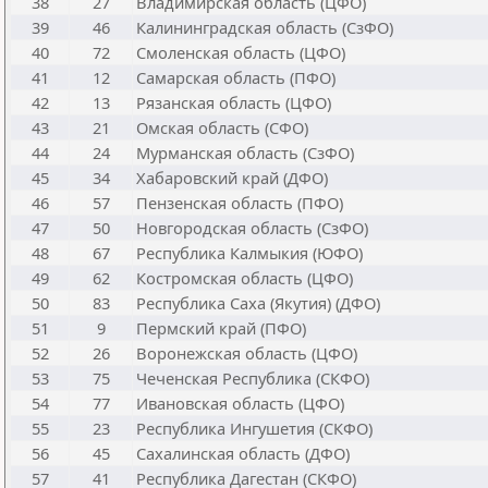
38
27
Владимирская область (ЦФО)
39
46
Калининградская область (СзФО)
40
72
Смоленская область (ЦФО)
41
12
Самарская область (ПФО)
42
13
Рязанская область (ЦФО)
43
21
Омская область (СФО)
44
24
Мурманская область (СзФО)
45
34
Хабаровский край (ДФО)
46
57
Пензенская область (ПФО)
47
50
Новгородская область (СзФО)
48
67
Республика Калмыкия (ЮФО)
49
62
Костромская область (ЦФО)
50
83
Республика Саха (Якутия) (ДФО)
51
9
Пермский край (ПФО)
52
26
Воронежская область (ЦФО)
53
75
Чеченская Республика (СКФО)
54
77
Ивановская область (ЦФО)
55
23
Республика Ингушетия (СКФО)
56
45
Сахалинская область (ДФО)
57
41
Республика Дагестан (СКФО)