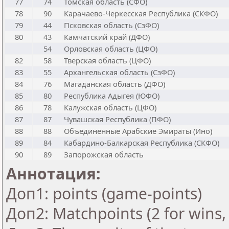
77
74
Томская область (СФО)
78
90
Карачаево-Черкесская Республика (СКФО)
79
44
Псковская область (СзФО)
80
43
Камчатский край (ДФО)
54
Орловская область (ЦФО)
82
58
Тверская область (ЦФО)
83
55
Архангельская область (СзФО)
84
76
Магаданская область (ДФО)
85
80
Республика Адыгея (ЮФО)
86
78
Калужская область (ЦФО)
87
87
Чувашская Республика (ПФО)
88
88
Объединенные Арабские Эмираты (Ино)
89
84
Кабардино-Балкарская Республика (СКФО)
90
89
Запорожская область
Аннотация:
Доп1: points (game-points)
Доп2: Matchpoints (2 for wins, 