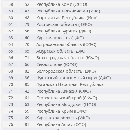
58
52
Республика Коми (СзФО)
59
47
Республика Таджикистан (Ино)
60
48
Кыргызская Республика (Ино)
61
79
Ростовская область (ЮФО)
62
56
Республика Бурятия (ДФО)
63
60
Курская область (ЦФО)
64
70
Астраханская область (ЮФО)
65
65
Амурская область (ДФО)
66
71
Волгоградская область (ЮФО)
67
66
Севастополь (ЮФО)
68
82
Белгородская область (ЦФО)
69
86
Чукотский автономный округ (ДФО)
70
85
Луганская Народная Республика
71
42
Республика Хакасия (СФО)
72
61
Ставропольский край (СКФО)
73
63
Республика Мордовия (ПФО)
74
59
Республика Крым (ЮФО)
75
69
Курганская область (УФО)
76
81
Республика Алтай (СФО)