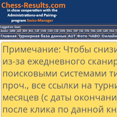
Logged on: Gast
Arabic
ARM
AZE
BIH
BUL
CAT
CHN
CRO
CZE
DEN
ENG
ESP
FAI
FIN
FRA
GER
GRE
INA
I
Главная
Турнирная база данных
AUT
Фото
ЧАВО
Онлайн
Примечание: Чтобы снизи
из-за ежедневного скани
поисковыми системами ти
проч., все ссылки на тур
месяцев (с даты окончан
после клика по данной кн