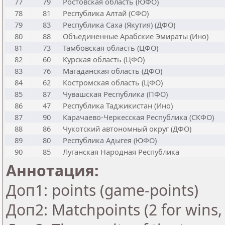
77
79
Ростовская область (ЮФО)
78
81
Республика Алтай (СФО)
79
83
Республика Саха (Якутия) (ДФО)
80
88
Объединенные Арабские Эмираты (Ино)
81
73
Тамбовская область (ЦФО)
82
60
Курская область (ЦФО)
83
76
Магаданская область (ДФО)
84
62
Костромская область (ЦФО)
85
87
Чувашская Республика (ПФО)
86
47
Республика Таджикистан (Ино)
87
90
Карачаево-Черкесская Республика (СКФО)
88
86
Чукотский автономный округ (ДФО)
89
80
Республика Адыгея (ЮФО)
90
85
Луганская Народная Республика
Аннотация:
Доп1: points (game-points)
Доп2: Matchpoints (2 for wins, 