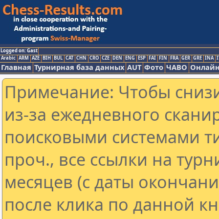
Logged on: Gast
Arabic
ARM
AZE
BIH
BUL
CAT
CHN
CRO
CZE
DEN
ENG
ESP
FAI
FIN
FRA
GER
GRE
INA
I
Главная
Турнирная база данных
AUT
Фото
ЧАВО
Онлайн
Примечание: Чтобы снизи
из-за ежедневного скани
поисковыми системами ти
проч., все ссылки на тур
месяцев (с даты окончан
после клика по данной кн