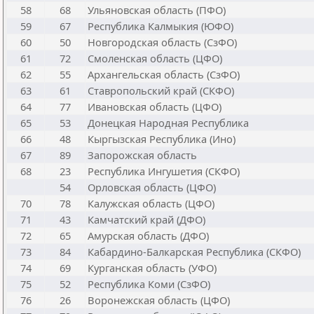
58
68
Ульяновская область (ПФО)
59
67
Республика Калмыкия (ЮФО)
60
50
Новгородская область (СзФО)
61
72
Смоленская область (ЦФО)
62
55
Архангельская область (СзФО)
63
61
Ставропольский край (СКФО)
64
77
Ивановская область (ЦФО)
65
53
Донецкая Народная Республика
66
48
Кыргызская Республика (Ино)
67
89
Запорожская область
68
23
Республика Ингушетия (СКФО)
54
Орловская область (ЦФО)
70
78
Калужская область (ЦФО)
71
43
Камчатский край (ДФО)
72
65
Амурская область (ДФО)
73
84
Кабардино-Балкарская Республика (СКФО)
74
69
Курганская область (УФО)
75
52
Республика Коми (СзФО)
76
26
Воронежская область (ЦФО)