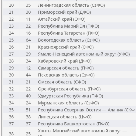
20
35
Ленинградская область (СзФО)
21
30
Приморский край (ДФО)
22
11
Алтайский край (СФО)
23
32
Республика Марий Эл (ПФО)
24
16
Республика Татарстан (ПФО)
25
64
Вологодская область (СзФО)
26
31
Красноярский край (СФО)
27
29
Ямало-Ненецкий автономный округ (УФО)
28
34
Хабаровский край (ДФО)
29
12
Самарская область (ПФО)
30
44
Псковская область (СзФО)
31
21
Омская область (СФО)
32
22
Оренбургская область (ПФО)
33
40
Удмуртская Республика (ПФО)
34
24
Мурманская область (СзФО)
35
51
Республика Северная Осетия — Алания (СКФ
36
38
Липецкая область (ЦФО)
37
37
Республика Башкортостан (ПФО)
Ханты-Мансийский автономный округ —
38
25