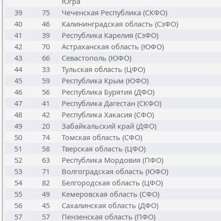
Югра
39
75
Чеченская Республика (СКФО)
40
46
Калининградская область (СзФО)
41
39
Республика Карелия (СзФО)
42
70
Астраханская область (ЮФО)
43
66
Севастополь (ЮФО)
44
33
Тульская область (ЦФО)
45
59
Республика Крым (ЮФО)
46
56
Республика Бурятия (ДФО)
47
41
Республика Дагестан (СКФО)
48
42
Республика Хакасия (СФО)
49
20
Забайкальский край (ДФО)
50
74
Томская область (СФО)
51
58
Тверская область (ЦФО)
52
63
Республика Мордовия (ПФО)
53
71
Волгоградская область (ЮФО)
54
82
Белгородская область (ЦФО)
55
49
Кемеровская область (СФО)
56
45
Сахалинская область (ДФО)
57
57
Пензенская область (ПФО)