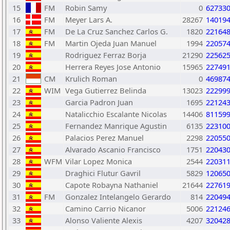
15
FM
Robin Samy
0
62733
16
FM
Meyer Lars A.
28267
14019
17
FM
De La Cruz Sanchez Carlos G.
1820
22164
18
FM
Martin Ojeda Juan Manuel
1994
22057
19
Rodriguez Ferraz Borja
21290
22562
20
Herrera Reyes Jose Antonio
15965
22749
21
CM
Krulich Roman
0
46987
22
WIM
Vega Gutierrez Belinda
13023
22299
23
Garcia Padron Juan
1695
22124
24
Natalicchio Escalante Nicolas
14406
81159
25
Fernandez Manrique Agustin
6135
22310
26
Palacios Perez Manuel
2298
22055
27
Alvarado Ascanio Francisco
1751
22043
28
WFM
Vilar Lopez Monica
2544
22031
29
Draghici Flutur Gavril
5829
12065
30
Capote Robayna Nathaniel
21644
22761
31
FM
Gonzalez Intelangelo Gerardo
814
22049
32
Camino Carrio Nicanor
5006
22124
33
Alonso Valiente Alexis
4207
32042