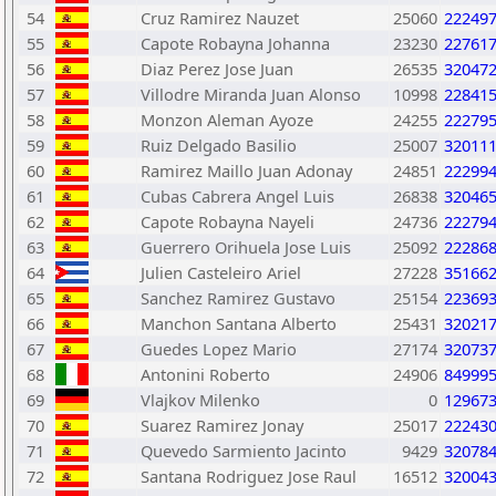
54
Cruz Ramirez Nauzet
25060
22249
55
Capote Robayna Johanna
23230
22761
56
Diaz Perez Jose Juan
26535
32047
57
Villodre Miranda Juan Alonso
10998
22841
58
Monzon Aleman Ayoze
24255
22279
59
Ruiz Delgado Basilio
25007
32011
60
Ramirez Maillo Juan Adonay
24851
22299
61
Cubas Cabrera Angel Luis
26838
32046
62
Capote Robayna Nayeli
24736
22279
63
Guerrero Orihuela Jose Luis
25092
22286
64
Julien Casteleiro Ariel
27228
35166
65
Sanchez Ramirez Gustavo
25154
22369
66
Manchon Santana Alberto
25431
32021
67
Guedes Lopez Mario
27174
32073
68
Antonini Roberto
24906
84999
69
Vlajkov Milenko
0
12967
70
Suarez Ramirez Jonay
25017
22243
71
Quevedo Sarmiento Jacinto
9429
32078
72
Santana Rodriguez Jose Raul
16512
32004