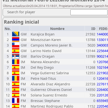
Última actualización20.04.2014 15:18:01, Propietario/Última carga: Spanish Fe
Search for player
Ranking inicial
No.
Nombre
ID
FIDE
1
GM
Kurajica Bojan
21592
14400
2
GM
Movsziszian Karen
13788
13301
3
GM
Campos Moreno Javier B.
5020
34000
4
GM
Larino Nieto David
13144
22564
5
GM
Barlov Dragan
13789
90021
6
IM
Manea Alexandru
0
12076
7
IM
Del Rey Diego
11268
10216
8
IM
Vega Gutierrez Sabrina
12353
22190
9
IM
Petre Nad-Titus
0
12041
10
FM
Alvarado Diaz Alejandro
22728
22761
11
FM
Gutierrez Olivares Daniel
14350
22640
12
FM
Solana Suarez Ernesto
726
22012
13
FM
Bressac Stephane
0
65594
14
FM
Martinez Rodriguez Pablo
1152
22054