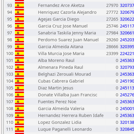
93
Fernandez Arce Aketza
27970
32073
94
Henriquez Cazorla Alejandro
27772
32067
95
Agejas Garcia Diego
27265
32062
96
Garcia Cruz Jose Manuel
25746
24511
97
Sanabria Taskila Jenny Maria
27984
32066
98
Perdomo Suarez Juan Manuel
29260
24520
99
Garcia Almeida Aitana
28666
32039
100
Villa Murcia Jose Maria
23399
22422
101
Alba Moreno Raul
0
24536
102
Almenara Pineda Raul
0
32079
103
Belghazi Zerouali Mourad
0
24536
104
Cubas Cabrera Gabriel
0
24519
105
Diaz Martin Jesus
0
24511
106
Donate Villalba Juan Francisc
0
24527
107
Fuentes Perez Noe
0
24536
108
Garcia Almeida Valeria
0
24500
109
Hernandez Herrera Ruben Idafe
0
24536
110
Lopez Gonzalez Lidia
0
32013
111
Luque Paganelli Leonardo
0
32084