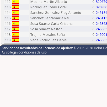
112
Medina Martin Alberto
0
32067
113
Rodriguez Tobio Coral
0
32093
114
Sanchez Gonzalez Eloy Antonio
0
24518
115
Sanchez Santamaria Raul
0
24511
116
Sosa Suarez Carla Cristina
0
24536
117
Sosa Suarez Nestor
0
24536
118
Trujillo Morales Sofia
0
24500
119
Vega Rodriguez Daniel
0
24536
Servidor de Resultados de Torneos de Ajedrez
© 2006-2026 Heinz H
Aviso legal/Condiciones de uso