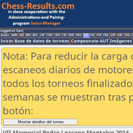
Logged on: Gast
Arabic
ARM
AZE
BIH
BUL
CAT
CHN
CRO
CZE
DEN
ENG
ESP
FAI
FIN
FRA
GER
GRE
INA
I
Inicio
Base de datos de torneos
Campeonato AUT
Imágenes
Nota: Para reducir la carga 
escaneos diarios de motor
todos los torneos finalizad
semanas se muestran tras p
botón:
VII Memorial Pedro Lezcano Montalvo 2014