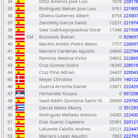
34
Ortiz Amenos Jose Luis
1878
22817
35
Rodriguez Melian Jose Luis
9761
22190
36
Olivera Gutierrez Albert
8754
22300
37
Zanoletty Garcia David
12231
22197
38
Saez Gabikagogeaskoa Oscar
11348
22193
39
CM
Bozinovic Boban
0
92969
40
Machin Arbelo Pedro Alexis
7757
22609
41
Marrero Cardenes Agustin
24806
22279
42
Ramirez Medina Victor
24852
22286
43
Cruz Gomez Isidro
16245
22851
44
Cruz Pino Adrian
24437
32004
45
Meyer Christine
28269
14012
46
Guerra Arrocha Daniel
23871
22242
47
Fernandez Kosara
0
93725
48
Saad Addin Quintana Samir N.
20649
22976
49
Garcia Matos Maury
0
35129
50
Rodriguez Mellado Antonio
24285
22243
51
Diaz Suarez Cayetano
25361
32012
52
Lafuente Calvillo Andrea
23121
22244
53
Marrero Lopez Agustin
7863
22279