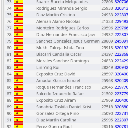
73
Suarez Buceta Melquiades
27808
32070
74
Rodriguez Miranda Sergio
25933
32031
75
Diaz Martin Cristina
24933
22280
76
Aleman Alamo Nicolas
21323
22949
77
Monteiro Rodrigues Carlos
20596
22976
78
Diaz Hernandez Francisco Javi
24932
22280
79
Sanchez Gonzalez Jesus German
28809
24509
80
Mukhi Talreja Ishita Tina
25913
32019
81
Biscarri Candalia Oscar
24397
22286
82
Morales Sanchez Domingo
24830
22242
83
Lin Ying Rui
28249
32094
84
Exposito Cruz David
28597
32040
85
Amador Garcia Ismael
25968
32040
86
Roque Hernandez Francisco
20645
22977
87
Salcedo Izquierdo Rafael
21502
22377
88
Exposito Cruz Airam
27969
32040
89
Sanabria Taskila Daniel Krist
27518
32068
90
Gonzalez Ortega Pino
25090
22273
91
Diaz Martin Carolina
25995
22280
92
Perez Guerra Raul
28516
32078