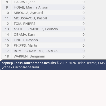
8
HALAWI, Jana
0
9
HOJAIJ, Marina Alison
0
10
MBOULA, Aymard
0
11
MOUSSAVOU, Pascal
0
12
TOM, PHIPPS
0
13
NSUE FERNANDEZ, Leoncio
0
14
OBAMA, Karim
0
15
ONDO, Dayson
0
16
PHIPPS, Martin
0
17
ROMERO RAMIREZ, CARLOS
0
18
WARREN, Benjamin
0
сервер Chess-Tournament-Results
© 2006-2026 Heinz Herzog
, CMS-
условия использования