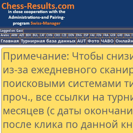
Logged on: Gast
Arabic
ARM
AZE
BIH
BUL
CAT
CHN
CRO
CZE
DEN
ENG
ESP
FAI
FIN
FRA
GER
GRE
INA
I
Главная
Турнирная база данных
AUT
Фото
ЧАВО
Онлайн
Примечание: Чтобы снизи
из-за ежедневного скани
поисковыми системами ти
проч., все ссылки на тур
месяцев (с даты окончан
после клика по данной кн