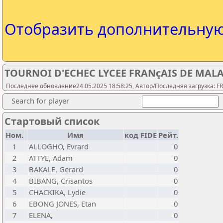
Отобразить дополнительну
TOURNOI D'ECHEC LYCEE FRANçAIS DE MAL
Последнее обновление24.05.2025 18:58:25, Автор/Последняя загрузка: F
Search for player
Стартовый список
Ном.
Имя
код FIDE
Рейт.
1
ALLOGHO, Evrard
0
2
ATTYE, Adam
0
3
BAKALE, Gerard
0
4
BIBANG, Crisantos
0
5
CHACKIKA, Lydie
0
6
EBONG JONES, Etan
0
7
ELENA,
0