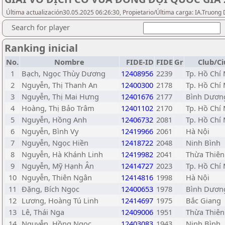
Última actualización30.05.2025 06:26:30, Propietario/Última carga: IA.Truong
Search for player
Ranking inicial
No.
Nombre
FIDE-ID
FIDE
Gr
Club/C
1
Bạch, Ngọc Thùy Dương
12408956
2239
Tp. Hồ Chí
2
Nguyễn, Thị Thanh An
12400300
2178
Tp. Hồ Chí
3
Nguyễn, Thị Mai Hưng
12401676
2177
Bình Dươn
4
Hoàng, Thị Bảo Trâm
12401102
2170
Tp. Hồ Chí
5
Nguyễn, Hồng Anh
12406732
2081
Tp. Hồ Chí
6
Nguyễn, Bình Vy
12419966
2061
Hà Nội
7
Nguyễn, Ngọc Hiền
12418722
2048
Ninh Bình
8
Nguyễn, Hà Khánh Linh
12419982
2041
Thừa Thiên
9
Nguyễn, Mỹ Hạnh Ân
12414727
2023
Tp. Hồ Chí
10
Nguyễn, Thiên Ngân
12414816
1998
Hà Nội
11
Đặng, Bích Ngọc
12400653
1978
Bình Dươn
12
Lương, Hoàng Tú Linh
12414697
1975
Bắc Giang
13
Lê, Thái Nga
12409006
1951
Thừa Thiên
14
Nguyễn, Hồng Ngọc
12403083
1943
Ninh Bình