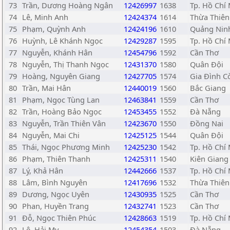
73
Trần, Dương Hoàng Ngân
12426997
1638
Tp. Hồ Chí
74
Lê, Minh Anh
12424374
1614
Thừa Thiên
75
Phạm, Quỳnh Anh
12424196
1610
Quảng Nin
76
Huỳnh, Lê Khánh Ngọc
12429287
1595
Tp. Hồ Chí
77
Nguyễn, Khánh Hân
12454796
1592
Cần Thơ
78
Nguyễn, Thị Thanh Ngọc
12431370
1580
Quân Đội
79
Hoàng, Nguyên Giang
12427705
1574
Gia Đình C
80
Trần, Mai Hân
12440019
1560
Bắc Giang
81
Phạm, Ngọc Tùng Lan
12463841
1559
Cần Thơ
82
Trần, Hoàng Bảo Ngọc
12453455
1552
Đà Nẵng
83
Nguyễn, Trần Thiên Vân
12423670
1550
Đồng Nai
84
Nguyễn, Mai Chi
12425125
1544
Quân Đội
85
Thái, Ngọc Phương Minh
12425230
1542
Tp. Hồ Chí
86
Phạm, Thiên Thanh
12425311
1540
Kiên Giang
87
Lý, Khả Hân
12442666
1537
Tp. Hồ Chí
88
Lâm, Bình Nguyên
12417696
1532
Thừa Thiên
89
Dương, Ngọc Uyên
12430935
1525
Cần Thơ
90
Phan, Huyền Trang
12432741
1523
Cần Thơ
91
Đỗ, Ngọc Thiên Phúc
12428663
1519
Tp. Hồ Chí
92
Lê, Hải My
12454354
1503
Đà Nẵng