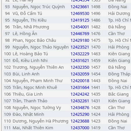
93
Nguyễn, Ngọc Trúc Quỳnh
12423661
1498
Đồng Nai
94
Vũ, Đỗ Cẩm Tú
12469530
1496
Hải Dương
95
Nguyễn, Thị Kiều
12419125
1486
Tp. Hồ Chí
96
Trần, Nhã Phương
12454001
1482
Đà Nẵng
97
Lê, Hồng Ân
12446769
1476
Cần Thơ
98
Phan, Ngọc Bảo Châu
12429180
1475
Tp. Hồ Chí
99
Nguyễn, Ngọc Thảo Nguyên
12423521
1470
Hải Phòng
100
Lê, Hoàng Bảo Tú
12432229
1463
Kiên Giang
101
Đỗ, Kiều Linh Nhi
12431621
1459
Kiên Giang
102
Trương, Nguyễn Thiên An
12432350
1457
Đà Nẵng
103
Bùi, Linh Anh
12432059
1454
Đồng Tháp
104
Nguyễn, Phạm Minh Thư
12420018
1443
Đồng Nai
105
Trần, Ngọc Minh Khuê
12431664
1441
Tp. Hồ Chí
106
Thiệu, Gia Linh
12424242
1435
Bắc Giang
107
Trần, Thanh Thảo
12432261
1431
Kiên Giang
108
Nguyễn, Ngọc Tường Vy
12434876
1428
Cần Thơ
109
Đào, Nhật Minh
12425290
1424
Hải Phòng
110
Dương, Nguyễn Hà Phương
12423688
1423
Đồng Nai
111
Mai, Nhất Thiên Kim
12437000
1419
Cần Thơ