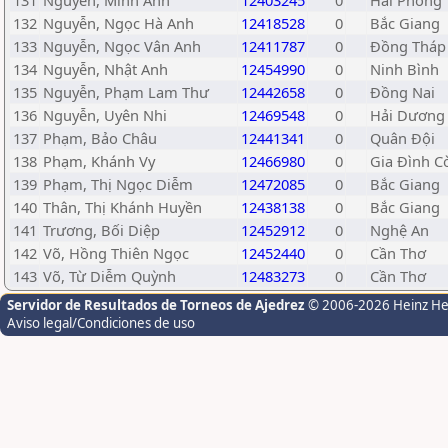
131
Nguyễn, Minh Anh
12403245
0
Hải Phòng
132
Nguyễn, Ngọc Hà Anh
12418528
0
Bắc Giang
133
Nguyễn, Ngọc Vân Anh
12411787
0
Đồng Tháp
134
Nguyễn, Nhật Anh
12454990
0
Ninh Bình
135
Nguyễn, Phạm Lam Thư
12442658
0
Đồng Nai
136
Nguyễn, Uyên Nhi
12469548
0
Hải Dương
137
Phạm, Bảo Châu
12441341
0
Quân Đội
138
Phạm, Khánh Vy
12466980
0
Gia Đình C
139
Phạm, Thị Ngọc Diễm
12472085
0
Bắc Giang
140
Thân, Thị Khánh Huyền
12438138
0
Bắc Giang
141
Trương, Bối Diệp
12452912
0
Nghệ An
142
Võ, Hồng Thiên Ngọc
12452440
0
Cần Thơ
143
Võ, Từ Diễm Quỳnh
12483273
0
Cần Thơ
Servidor de Resultados de Torneos de Ajedrez
© 2006-2026 Heinz H
Aviso legal/Condiciones de uso