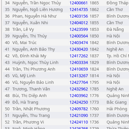
34
Nguyễn, Trần Ngọc Thủy
12400661
1865
Đồng Tháp
35
Nguyễn, Ngô Liên Hương
12414735
1862
Cần Thơ
36
Phan, Nguyễn Hà Như
12403156
1857
Bình Dươn
37
Nguyễn, Xuân Nhi
12404012
1855
Cần Thơ
38
Trần, Lê Vy
12423599
1853
Đà Nẵng
39
Nguyễn, Thị Thúy
12400564
1850
Hà Nội
40
Võ, Mai Trúc
12403474
1842
Bình Dươn
41
Nguyễn, Anh Bảo Thy
12430420
1842
Nghệ An
42
Võ, Đình Khải My
12417262
1837
Tp. Hồ Chí
43
Huỳnh, Ngọc Thùy Linh
12403334
1829
Bình Dươn
44
Trần, Thị Phương Anh
12410659
1824
Bình Dươn
45
Vũ, Mỹ Linh
12413267
1814
Hà Nội
46
Vũ, Nguyễn Bảo Linh
12427764
1795
Hà Nội
47
Trương, Thanh Vân
12432962
1785
Nghệ An
48
Bùi, Thị Diệp Anh
12403962
1776
Quảng Nin
49
Đỗ, Hà Trang
12424250
1773
Bắc Giang
50
Trần, Nhật Phương
12409782
1760
Hải Phòng
51
Nguyễn, Thu Trang
12421090
1737
Bình Dươn
52
Trần, Phương Vi
12424110
1736
Quảng Nin
53
Ngô, Minh Hằng
12426768
1729
Thừa Thiên