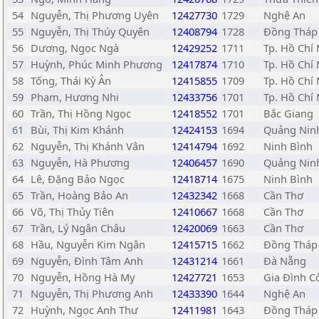
54
Nguyễn, Thị Phương Uyên
12427730
1729
Nghệ An
55
Nguyễn, Thị Thúy Quyên
12408794
1728
Đồng Tháp
56
Dương, Ngọc Ngà
12429252
1711
Tp. Hồ Chí
57
Huỳnh, Phúc Minh Phương
12417874
1710
Tp. Hồ Chí
58
Tống, Thái Kỳ Ân
12415855
1709
Tp. Hồ Chí
59
Phạm, Hương Nhi
12433756
1701
Tp. Hồ Chí
60
Trần, Thị Hồng Ngọc
12418552
1701
Bắc Giang
61
Bùi, Thị Kim Khánh
12424153
1694
Quảng Nin
62
Nguyễn, Thị Khánh Vân
12414794
1692
Ninh Bình
63
Nguyễn, Hà Phương
12406457
1690
Quảng Nin
64
Lê, Đặng Bảo Ngọc
12418714
1675
Ninh Bình
65
Trần, Hoàng Bảo An
12432342
1668
Cần Thơ
66
Võ, Thị Thủy Tiên
12410667
1668
Cần Thơ
67
Trần, Lý Ngân Châu
12420069
1663
Cần Thơ
68
Hầu, Nguyễn Kim Ngân
12415715
1662
Đồng Tháp
69
Nguyễn, Đình Tâm Anh
12431214
1661
Đà Nẵng
70
Nguyễn, Hồng Hà My
12427721
1653
Gia Đình C
71
Nguyễn, Thị Phương Anh
12433390
1644
Nghệ An
72
Huỳnh, Ngọc Anh Thư
12411981
1643
Đồng Tháp