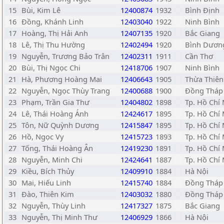
15
Bùi, Kim Lê
12400874
1932
Bình Định
16
Đồng, Khánh Linh
12403040
1922
Ninh Bình
17
Hoàng, Thị Hải Anh
12407135
1920
Bắc Giang
18
Lê, Thị Thu Hường
12402494
1920
Bình Dươn
19
Nguyễn, Trương Bảo Trân
12402311
1911
Cần Thơ
20
Bùi, Thị Ngọc Chi
12418706
1907
Ninh Bình
21
Hà, Phương Hoàng Mai
12406643
1905
Thừa Thiên
22
Nguyễn, Ngọc Thùy Trang
12400688
1900
Đồng Tháp
23
Phạm, Trần Gia Thư
12404802
1898
Tp. Hồ Chí
24
Lê, Thái Hoàng Ánh
12424617
1895
Tp. Hồ Chí
25
Tôn, Nữ Quỳnh Dương
12415847
1895
Tp. Hồ Chí
26
Hồ, Ngọc Vy
12415723
1893
Tp. Hồ Chí
27
Tống, Thái Hoàng Ân
12419230
1891
Tp. Hồ Chí
28
Nguyễn, Minh Chi
12424641
1887
Tp. Hồ Chí
29
Kiều, Bích Thủy
12409910
1884
Hà Nội
30
Mai, Hiếu Linh
12415740
1884
Đồng Tháp
31
Đào, Thiên Kim
12403032
1880
Đồng Tháp
32
Nguyễn, Thùy Linh
12417327
1875
Bắc Giang
33
Nguyễn, Thị Minh Thư
12406929
1866
Hà Nội