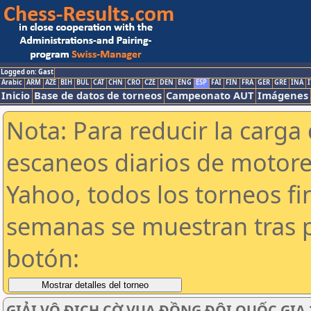
Logged on: Gast
Arabic
ARM
AZE
BIH
BUL
CAT
CHN
CRO
CZE
DEN
ENG
ESP
FAI
FIN
FRA
GER
GRE
INA
I
Inicio
Base de datos de torneos
Campeonato AUT
Imágenes
Nota: Para reducir la carga 
escaneos diarios de motor
Yahoo, todos los torneos f
semanas se muestran tras p
botón:
GIẢI VÔ ĐỊCH CỜ VUA ĐỒNG ĐỘI QUỐC GIA 