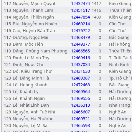
112
Nguyễn, Mạnh Quỳnh
12432474
1417
Kiên Giang
113
Nguyễn, Thanh Lam
12451517
1416
Thừa Thiên
114
Nguyễn, Thiên Ngân
12447854
1409
Kiên Giang
115
Bùi, Nguyễn An Nhiên
12460214
0
Cần Thơ
116
Cao, Huỳnh Bảo Trân
12476722
0
Cần Thơ
117
Dương, Ngọc Mai
12468479
0
Bắc Giang
118
Đàm, Mộc Tiên
12449377
0
Hải Phòng
119
Đặng, Phùng Nam Phương
12466565
0
Thừa Thiên
120
Đinh, Lê Minh Thy
12469416
0
Tt Tdtt Tài 
121
Đinh, Ngọc Chi
12437034
0
Ninh Bình
122
Đỗ, Kiều Trang Thư
12431630
0
Kiên Giang
123
Lê, Đặng Minh Hà
12489387
0
Tp. Hồ Chí
124
Lê, Hoàng Khánh
12472468
0
Bắc Giang
125
Lê, Khánh Ly
12469564
0
Hải Dương
126
Lê, Khánh Ngân
12469556
0
Hải Dương
127
Lê, Nhật Linh Đan
12436313
0
Nha Trang
128
Nguyễn, Anh Tuệ Nhi
12465607
0
Nghệ An
129
Nguyễn, Hà Phương
12469521
0
Hải Dương
130
Nguyễn, Lệ Mi Sa
12465593
0
Nghệ An