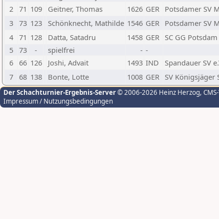
2
71
109
Geitner, Thomas
1626
GER
Potsdamer SV Mi
3
73
123
Schönknecht, Mathilde
1546
GER
Potsdamer SV Mi
4
71
128
Datta, Satadru
1458
GER
SC GG Potsdam 
5
73
-
spielfrei
-
-
6
66
126
Joshi, Advait
1493
IND
Spandauer SV e.
7
68
138
Bonte, Lotte
1008
GER
SV Königsjäger 
Der Schachturnier-Ergebnis-Server
© 2006-2026 Heinz Herzog
, CMS
Impressum / Nutzungsbedingungen