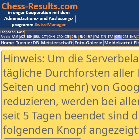
Logged on: Gast
Arabic
ARM
AZE
BIH
BUL
CAT
CHN
CRO
CZE
DEN
ENG
ESP
FAI
FIN
FRA
GER
GRE
INA
I
Home
TurnierDB
Meisterschaft
Foto-Galerie
Meldekartei
El
Hinweis: Um die Serverbel
tägliche Durchforsten aller 
Seiten und mehr) von Goog
reduzieren, werden bei alle
seit 5 Tagen beendet sind d
folgenden Knopf angezeigt