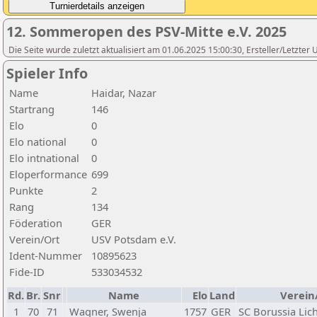
12. Sommeropen des PSV-Mitte e.V. 2025
Die Seite wurde zuletzt aktualisiert am 01.06.2025 15:00:30, Ersteller/Letzte
Spieler Info
Name
Haidar, Nazar
Startrang
146
Elo
0
Elo national
0
Elo intnational
0
Eloperformance
699
Punkte
2
Rang
134
Föderation
GER
Verein/Ort
USV Potsdam e.V.
Ident-Nummer
10895623
Fide-ID
533034532
Rd.
Br.
Snr
Name
Elo
Land
Verein
1
70
71
Wagner, Swenja
1757
GER
SC Borussia Lic