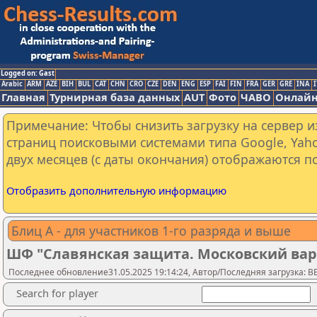
Logged on: Gast
Arabic
ARM
AZE
BIH
BUL
CAT
CHN
CRO
CZE
DEN
ENG
ESP
FAI
FIN
FRA
GER
GRE
INA
I
Главная
Турнирная база данных
AUT
Фото
ЧАВО
Онлайн
Примечание: Чтобы снизить загрузку на сервер и
страниц поисковыми системами типа Google, Yaho
двух месяцев (с даты окончания) отображаются по
Отобразить дополнительную информацию
Блиц А - для участников 1-го разряда и выше
ШФ "Славянская защита. Московский вар
Последнее обновление31.05.2025 19:14:24, Автор/Последняя загрузка: 
Search for player