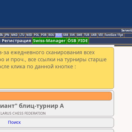
Servert
TA
JPN
MKD
LTU
NED
POL
POR
ROU
RUS
SRB
SVK
SWE
TUR
UKR
VIE
FontSize:11pt
 Регистрация
Swiss-Manager
ÖSB
FIDE
з-за ежедневного сканирования всех
o и проч., все ссылки на турниры старше
сле клика по данной кнопке :
иант" блиц-турнир А
BELARUS CHESS FEDERATION
Поиск