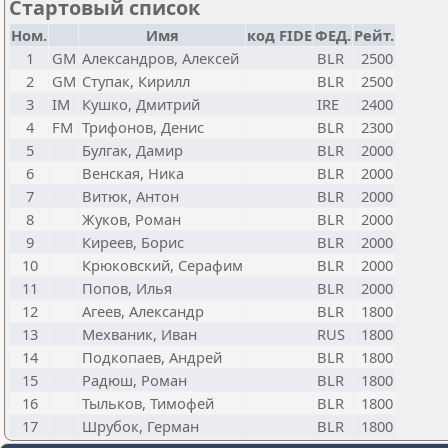
Стартовый список
Ном.
Имя
код FIDE
ФЕД.
Рейт.
1
GM
Александров, Алексей
BLR
2500
2
GM
Ступак, Кирилл
BLR
2500
3
IM
Кушко, Дмитрий
IRE
2400
4
FM
Трифонов, Денис
BLR
2300
5
Булгак, Дамир
BLR
2000
6
Венская, Ника
BLR
2000
7
Витюк, Антон
BLR
2000
8
Жуков, Роман
BLR
2000
9
Киреев, Борис
BLR
2000
10
Крюковский, Серафим
BLR
2000
11
Попов, Илья
BLR
2000
12
Агеев, Александр
BLR
1800
13
Мехваник, Иван
RUS
1800
14
Подкопаев, Андрей
BLR
1800
15
Радюш, Роман
BLR
1800
16
Тыльков, Тимофей
BLR
1800
17
Шрубок, Герман
BLR
1800