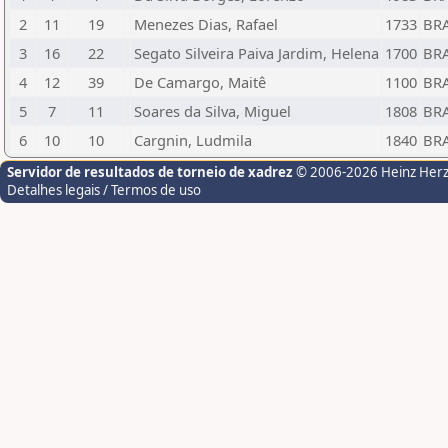
2
11
19
Menezes Dias, Rafael
1733
BR
3
16
22
Segato Silveira Paiva Jardim, Helena
1700
BR
4
12
39
De Camargo, Maitê
1100
BR
5
7
11
Soares da Silva, Miguel
1808
BR
6
10
10
Cargnin, Ludmila
1840
BR
Servidor de resultados de torneio de xadrez
© 2006-2026 Heinz Her
Detalhes legais / Termos de uso