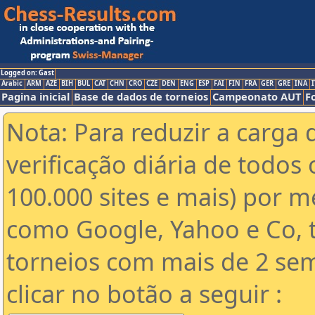
Logged on: Gast
Arabic
ARM
AZE
BIH
BUL
CAT
CHN
CRO
CZE
DEN
ENG
ESP
FAI
FIN
FRA
GER
GRE
INA
I
Pagina inicial
Base de dados de torneios
Campeonato AUT
F
Nota: Para reduzir a carga 
verificação diária de todos 
100.000 sites e mais) por 
como Google, Yahoo e Co, t
torneios com mais de 2 se
clicar no botão a seguir :