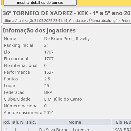
36º TORNEIO DE XADREZ - XEK - 1º a 5º ano 20
Última Atualização31.05.2025 23:41:14, Criado por / Última atualização: Fed
Infomação dos jogadores
Nome
De Brum Pires, Rivielly
Ranking inicial
21
Elo
1707
Elo nacional
1707
Elo internacional
0
Performance
1637
Pontos
2,5
Lugar
26
Federação
BRA
Clube/Cidade
E.M. Júlio do Canto
Número nacional
0
Ano de nascimento
2014
Rd.
Tab.
Nº.Inic.
Nome
Elo
FE
1
1
1
Da Silva Borges, Lorenzo
1983
BR