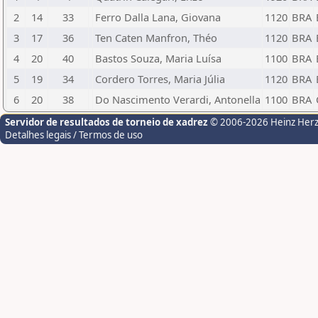
2
14
33
Ferro Dalla Lana, Giovana
1120
BRA
3
17
36
Ten Caten Manfron, Théo
1120
BRA
4
20
40
Bastos Souza, Maria Luísa
1100
BRA
5
19
34
Cordero Torres, Maria Júlia
1120
BRA
6
20
38
Do Nascimento Verardi, Antonella
1100
BRA
Servidor de resultados de torneio de xadrez
© 2006-2026 Heinz Her
Detalhes legais / Termos de uso