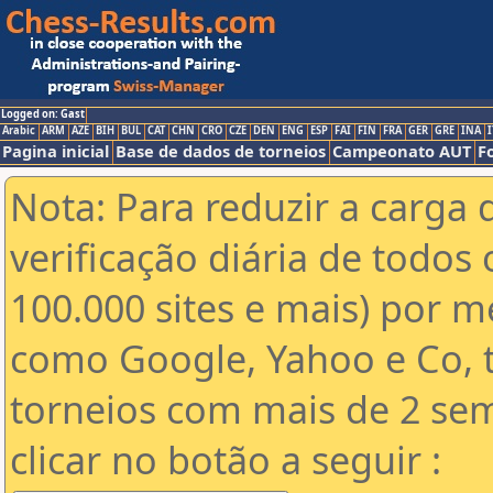
Logged on: Gast
Arabic
ARM
AZE
BIH
BUL
CAT
CHN
CRO
CZE
DEN
ENG
ESP
FAI
FIN
FRA
GER
GRE
INA
I
Pagina inicial
Base de dados de torneios
Campeonato AUT
F
Nota: Para reduzir a carga 
verificação diária de todos 
100.000 sites e mais) por 
como Google, Yahoo e Co, t
torneios com mais de 2 se
clicar no botão a seguir :