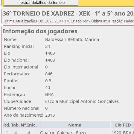
36º TORNEIO DE XADREZ - XEK - 1º a 5º ano 20
Última Atualização31.05.2025 23:41:14, Criado por / Última atualização: Fed
Infomação dos jogadores
Nome
Baldessari Reffatti, Marina
Ranking inicial
24
Elo
1400
Elo nacional
1400
Elo internacional
0
Performance
846
Pontos
0,5
Lugar
40
Federação
BRA
Clube/Cidade
Escola Municipal Antonio Gonçalves
Número nacional
0
Ano de nascimento
2018
Rd.
Tab.
Nº.Inic.
Nome
Elo
FED
1
4
4
Quatrin Calegari, Enzo
1920
BRA