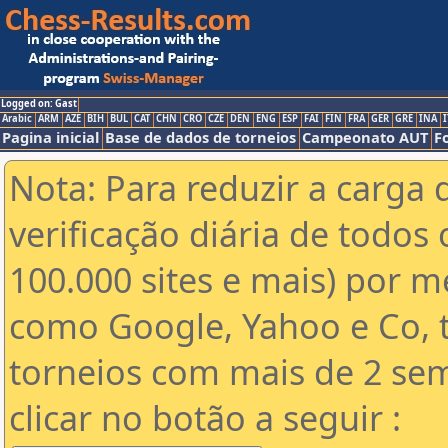
Logged on: Gast
Arabic
ARM
AZE
BIH
BUL
CAT
CHN
CRO
CZE
DEN
ENG
ESP
FAI
FIN
FRA
GER
GRE
INA
I
Pagina inicial
Base de dados de torneios
Campeonato AUT
F
Nota: Para reduzir a carga 
verificação diária de todos 
100.000 sites e mais) por 
como Google, Yahoo e Co, t
torneios com mais de 2 se
clicar no botão a seguir :