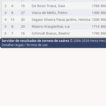
2
6
15
De Rossi Triaca, Davi
1766
BR
3
8
27
Vieira de Mello, Pietro
1300
BR
4
13
30
Segato Silveira Paiva Jardim, Heloísa
1200
BR
5
8
20
Ribeiro Kraupenhar, Lia
1714
BR
6
7
16
Schmidt Biazus, Beatriz
1740
BR
Servidor de resultados de torneio de xadrez
© 2006-2026 Heinz Her
Detalhes legais / Termos de uso