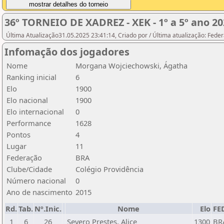
36º TORNEIO DE XADREZ - XEK - 1º a 5º ano 20
Última Atualização31.05.2025 23:41:14, Criado por / Última atualização: Fed
Infomação dos jogadores
Nome
Morgana Wojciechowski, Ágatha
Ranking inicial
6
Elo
1900
Elo nacional
1900
Elo internacional
0
Performance
1628
Pontos
4
Lugar
11
Federação
BRA
Clube/Cidade
Colégio Providência
Número nacional
0
Ano de nascimento
2015
Rd.
Tab.
Nº.Inic.
Nome
Elo
FE
1
6
26
Severo Prestes, Alice
1300
BR