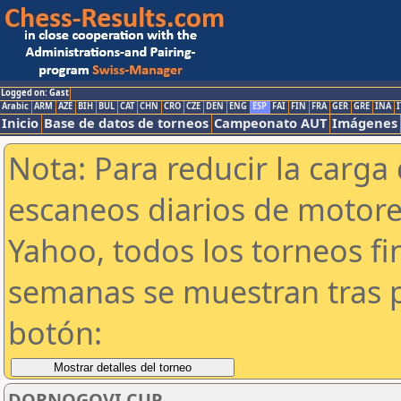
Logged on: Gast
Arabic
ARM
AZE
BIH
BUL
CAT
CHN
CRO
CZE
DEN
ENG
ESP
FAI
FIN
FRA
GER
GRE
INA
I
Inicio
Base de datos de torneos
Campeonato AUT
Imágenes
Nota: Para reducir la carga 
escaneos diarios de motor
Yahoo, todos los torneos f
semanas se muestran tras p
botón:
DORNOGOVI CUP