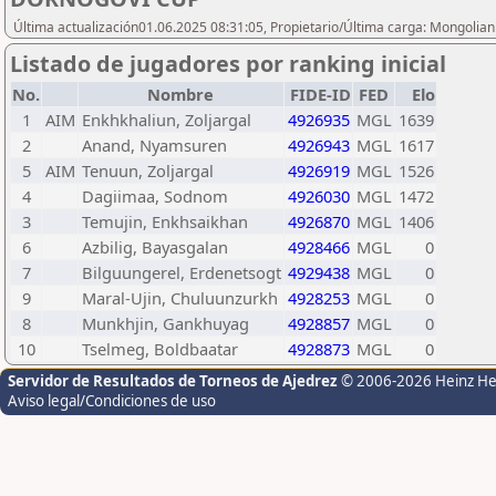
Última actualización01.06.2025 08:31:05, Propietario/Última carga: Mongolia
Listado de jugadores por ranking inicial
No.
Nombre
FIDE-ID
FED
Elo
1
AIM
Enkhkhaliun, Zoljargal
4926935
MGL
1639
2
Anand, Nyamsuren
4926943
MGL
1617
5
AIM
Tenuun, Zoljargal
4926919
MGL
1526
4
Dagiimaa, Sodnom
4926030
MGL
1472
3
Temujin, Enkhsaikhan
4926870
MGL
1406
6
Azbilig, Bayasgalan
4928466
MGL
0
7
Bilguungerel, Erdenetsogt
4929438
MGL
0
9
Maral-Ujin, Chuluunzurkh
4928253
MGL
0
8
Munkhjin, Gankhuyag
4928857
MGL
0
10
Tselmeg, Boldbaatar
4928873
MGL
0
Servidor de Resultados de Torneos de Ajedrez
© 2006-2026 Heinz H
Aviso legal/Condiciones de uso