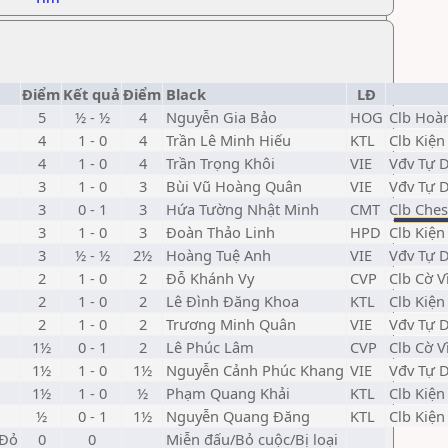
Điểm
Kết quả
Điểm
Black
LĐ
5
½ - ½
4
Nguyễn Gia Bảo
HOG
Clb Hoà
4
1 - 0
4
Trần Lê Minh Hiếu
KTL
Clb Kiện
4
1 - 0
4
Trần Trọng Khôi
VIE
Vđv Tự 
3
1 - 0
3
Bùi Vũ Hoàng Quân
VIE
Vđv Tự 
3
0 - 1
3
Hứa Tường Nhật Minh
CMT
Clb Ches
3
1 - 0
3
Đoàn Thảo Linh
HPD
Clb Kiệ
3
½ - ½
2½
Hoàng Tuệ Anh
VIE
Vđv Tự 
2
1 - 0
2
Đỗ Khánh Vy
CVP
Clb Cờ V
2
1 - 0
2
Lê Đình Đăng Khoa
KTL
Clb Kiện
2
1 - 0
2
Trương Minh Quân
VIE
Vđv Tự 
1½
0 - 1
2
Lê Phúc Lâm
CVP
Clb Cờ V
1½
1 - 0
1½
Nguyễn Cảnh Phúc Khang
VIE
Vđv Tự 
1½
1 - 0
½
Phạm Quang Khải
KTL
Clb Kiện
½
0 - 1
1½
Nguyễn Quang Đăng
KTL
Clb Kiện
 Đỏ
0
0
Miễn đấu/Bỏ cuộc/Bị loại