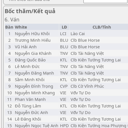
Bốc thăm/Kết quả
6. Ván
Bàn
White
LĐ
CLB/Tỉnh
1
Nguyễn Hữu Khôi
LCI
Lào Cai
2
Trương Minh Hiếu
BLU
Clb Blue Horse
3
Vũ Hải Anh
BLU
Clb Blue Horse
4
Nguyễn Gia Khánh
TNV
Clb Tài Năng Việt
5
Đặng Quốc Bảo
KTL
Clb Kiện Tướng Tương Lai
6
Lê Minh Đức
TNV
Clb Tài Năng Việt
7
Nguyễn Đăng Mạnh
TNV
Clb Tài Năng Việt
8
Sầm Minh Khôi
KTL
Clb Kiện Tướng Tương Lai
9
Nguyễn Đình Trọng
CVP
Clb Cờ Vĩnh Phúc
10
Nguyễn Minh Khang
VIE
Vđv Tự Do
11
Phan Văn Mạnh
VIE
Vđv Tự Do
12
Đỗ Tùng Lâm
KTL
Clb Kiện Tướng Tương Lai
13
Nguyễn Đức Anh
VIE
Vđv Tự Do
14
Lê Đăng Khôi
KTL
Clb Kiện Tướng Tương Lai
15
Nguyễn Ngọc Tuệ Anh
HPD
Clb Kiện Tướng Hoa Phượng