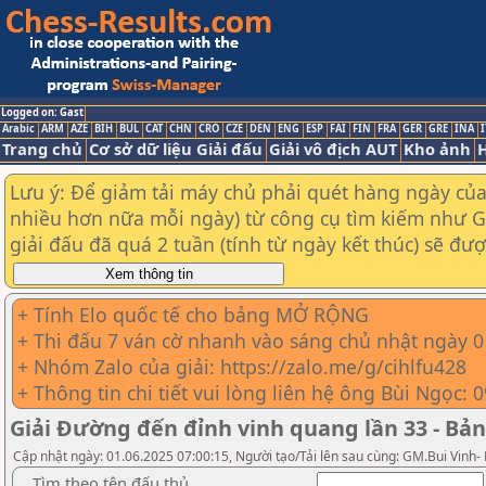
Logged on: Gast
Arabic
ARM
AZE
BIH
BUL
CAT
CHN
CRO
CZE
DEN
ENG
ESP
FAI
FIN
FRA
GER
GRE
INA
I
Trang chủ
Cơ sở dữ liệu Giải đấu
Giải vô địch AUT
Kho ảnh
H
Lưu ý: Để giảm tải máy chủ phải quét hàng ngày của t
nhiều hơn nữa mỗi ngày) từ công cụ tìm kiếm như Goo
giải đấu đã quá 2 tuần (tính từ ngày kết thúc) sẽ đư
+ Tính Elo quốc tế cho bảng MỞ RỘNG
+ Thi đấu 7 ván cờ nhanh vào sáng chủ nhật ngày 
+ Nhóm Zalo của giải: https://zalo.me/g/cihlfu428
+ Thông tin chi tiết vui lòng liên hệ ông Bùi Ngọc: 
Giải Đường đến đỉnh vinh quang lần 33 - Bả
Cập nhật ngày: 01.06.2025 07:00:15, Người tạo/Tải lên sau cùng: GM.Bui Vinh-
Tìm theo tên đấu thủ