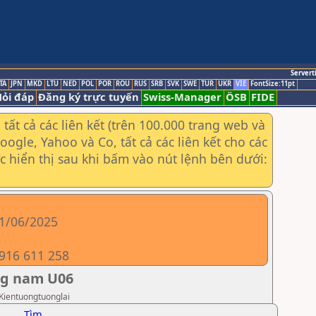
Servert
TA
JPN
MKD
LTU
NED
POL
POR
ROU
RUS
SRB
SVK
SWE
TUR
UKR
VIE
FontSize:11pt
ỏi đáp
Đăng ký trực tuyến
Swiss-Manager
ÖSB
FIDE
ất cả các liên kết (trên 100.000 trang web và
gle, Yahoo và Co, tất cả các liên kết cho các
ợc hiển thị sau khi bấm vào nút lệnh bên dưới:
01/06/2025
0916 611 258
ng nam U06
 Kientuongtuonglai
Tìm